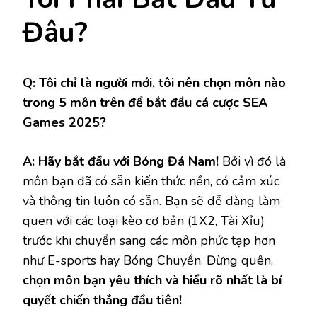
Đâu?
Q: Tôi chỉ là người mới, tôi nên chọn môn nào
trong 5 môn trên để bắt đầu cá cược SEA
Games 2025?
A:
Hãy bắt đầu với Bóng Đá Nam!
Bởi vì đó là
môn bạn đã có sẵn kiến thức nền, có cảm xúc
và thông tin luôn có sẵn. Bạn sẽ dễ dàng làm
quen với các loại kèo cơ bản (1X2, Tài Xỉu)
trước khi chuyển sang các môn phức tạp hơn
như E-sports hay Bóng Chuyền. Đừng quên,
chọn môn bạn yêu thích và hiểu rõ nhất là bí
quyết chiến thắng đầu tiên!