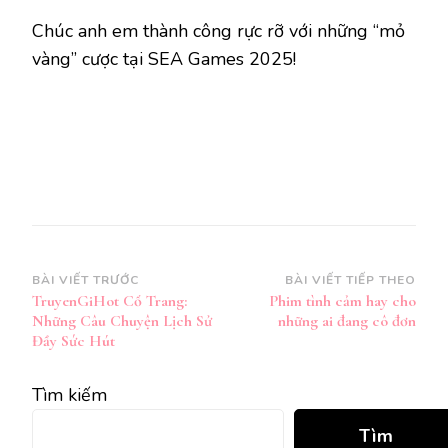
Chúc anh em thành công rực rỡ với những “mỏ
vàng” cược tại SEA Games 2025!
Điều
BÀI VIẾT TRƯỚC
BÀI VIẾT TIẾP THEO
TruyenGiHot Cổ Trang:
Phim tình cảm hay cho
hướng
Những Câu Chuyện Lịch Sử
những ai đang cô đơn
bài
Đầy Sức Hút
viết
Tìm kiếm
Tìm