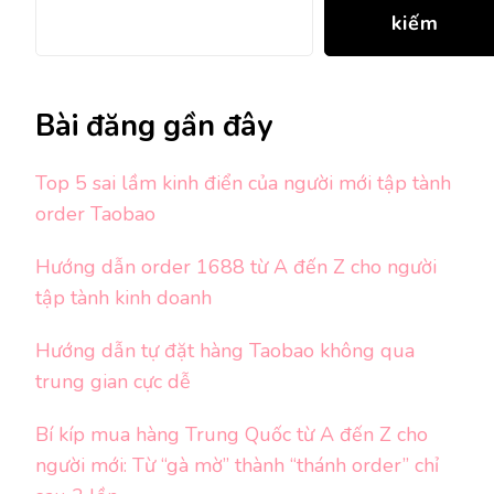
kiếm
Bài đăng gần đây
Top 5 sai lầm kinh điển của người mới tập tành
order Taobao
Hướng dẫn order 1688 từ A đến Z cho người
tập tành kinh doanh
Hướng dẫn tự đặt hàng Taobao không qua
trung gian cực dễ
Bí kíp mua hàng Trung Quốc từ A đến Z cho
người mới: Từ “gà mờ” thành “thánh order” chỉ