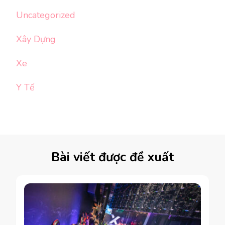
Uncategorized
Xây Dựng
Xe
Y Tế
Bài viết được đề xuất