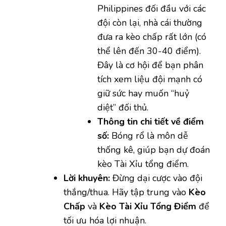
Philippines đối đầu với các
đội còn lại, nhà cái thường
đưa ra kèo chấp rất lớn (có
thể lên đến 30-40 điểm).
Đây là cơ hội để bạn phân
tích xem liệu đội mạnh có
giữ sức hay muốn “huỷ
diệt” đối thủ.
Thông tin chi tiết về điểm
số:
Bóng rổ là môn dễ
thống kê, giúp bạn dự đoán
kèo Tài Xỉu tổng điểm.
Lời khuyên:
Đừng dại cược vào đội
thắng/thua. Hãy tập trung vào
Kèo
Chấp
và
Kèo Tài Xỉu Tổng Điểm
để
tối ưu hóa lợi nhuận.