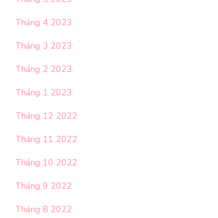
Tháng 4 2023
Tháng 3 2023
Tháng 2 2023
Tháng 1 2023
Tháng 12 2022
Tháng 11 2022
Tháng 10 2022
Tháng 9 2022
Tháng 8 2022