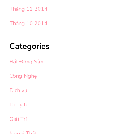
Tháng 11 2014
Tháng 10 2014
Categories
Bất Động Sản
Công Nghệ
Dịch vụ
Du lịch
Giải Trí
Ngoại Thất