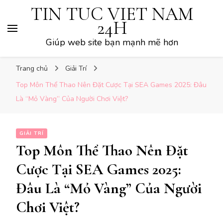
TIN TUC VIET NAM
24H
Giúp web site bạn mạnh mẽ hơn
Trang chủ
Giải Trí
Top Môn Thể Thao Nên Đặt Cược Tại SEA Games 2025: Đâu
Là “Mỏ Vàng” Của Người Chơi Việt?
GIẢI TRÍ
Top Môn Thể Thao Nên Đặt
Cược Tại SEA Games 2025:
Đâu Là “Mỏ Vàng” Của Người
Chơi Việt?