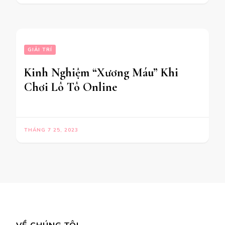
GIẢI TRÍ
Kinh Nghiệm “Xương Máu” Khi
Chơi Lô Tô Online
THÁNG 7 25, 2023