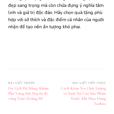
đẹp sang trọng mà còn chứa đựng ý nghĩa tâm
linh và giá trị độc đáo. Hãy chọn quà tặng phù
hợp với sở thích và đặc điểm cá nhân của người
nhận để tạo nên ấn tượng khó phai.
Điều
BÀI VIẾT TRƯỚC
BÀI VIẾT TIẾP THEO
Du Lịch Đà Nẵng: Khám
Cách Kiểm Tra Chất Lượng
hướng
Phá Vùng Đất Huyền Bí
và Xuất Xứ Của Sản Phẩm
bài
cùng Tour Hoàng Đế
Trước Khi Mua Hàng
Taobao
viết