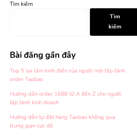
Tìm kiếm
Tìm
kiếm
Bài đăng gần đây
Top 5 sai lầm kinh điển của người mới tập tành
order Taobao
Hướng dẫn order 1688 từ A đến Z cho người
tập tành kinh doanh
Hướng dẫn tự đặt hàng Taobao không qua
trung gian cực dễ