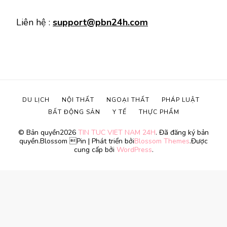
Liên hệ :
support@pbn24h.com
DU LỊCH
NỘI THẤT
NGOẠI THẤT
PHÁP LUẬT
BẤT ĐỘNG SẢN
Y TẾ
THỰC PHẨM
© Bản quyền2026
TIN TUC VIET NAM 24H
. Đã đăng ký bản
quyền.
Blossom Pin | Phát triển bởi
Blossom Themes
.Được
cung cấp bởi
WordPress
.