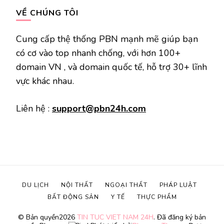
VỀ CHÚNG TÔI
Cung cấp thệ thống PBN mạnh mẽ giúp bạn
có cơ vào top nhanh chống, với hơn 100+
domain VN , và domain quốc tế, hỗ trợ 30+ lĩnh
vực khác nhau.
Liên hệ :
support@pbn24h.com
DU LỊCH
NỘI THẤT
NGOẠI THẤT
PHÁP LUẬT
BẤT ĐỘNG SẢN
Y TẾ
THỰC PHẨM
© Bản quyền2026
TIN TUC VIET NAM 24H
. Đã đăng ký bản