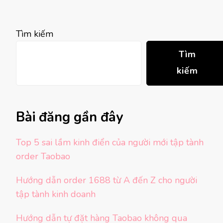
Tìm kiếm
Tìm
kiếm
Bài đăng gần đây
Top 5 sai lầm kinh điển của người mới tập tành
order Taobao
Hướng dẫn order 1688 từ A đến Z cho người
tập tành kinh doanh
Hướng dẫn tự đặt hàng Taobao không qua