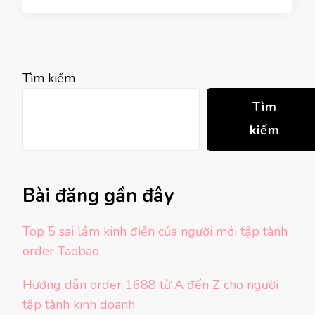
Tìm kiếm
Tìm
kiếm
Bài đăng gần đây
Top 5 sai lầm kinh điển của người mới tập tành
order Taobao
Hướng dẫn order 1688 từ A đến Z cho người
tập tành kinh doanh