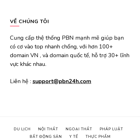
VỀ CHÚNG TÔI
Cung cấp thệ thống PBN mạnh mẽ giúp bạn
có cơ vào top nhanh chống, với hơn 100+
domain VN , và domain quốc tế, hỗ trợ 30+ lĩnh
vực khác nhau.
Liên hệ :
support@pbn24h.com
DU LỊCH
NỘI THẤT
NGOẠI THẤT
PHÁP LUẬT
BẤT ĐỘNG SẢN
Y TẾ
THỰC PHẨM