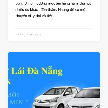
vui chơi nghỉ dưỡng mọc lên hàng năm, thu hút
nhiều du khách đến thăm. Nhưng để có một
chuyến đi lý thú và tiết …
THÁNG 4 25, 2022