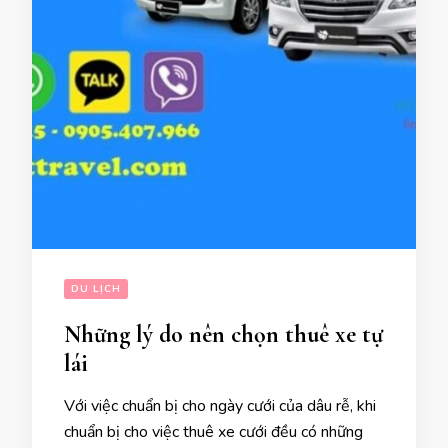
DU LỊCH
Những lý do nên chọn thuê xe tự
lái
Với việc chuẩn bị cho ngày cưới của dâu rễ, khi
chuẩn bị cho việc thuê xe cưới đều có những