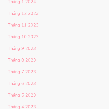
Tháng 1 2024
Tháng 12 2023
Tháng 11 2023
Tháng 10 2023
Tháng 9 2023
Tháng 8 2023
Tháng 7 2023
Tháng 6 2023
Tháng 5 2023
Tháng 4 2023