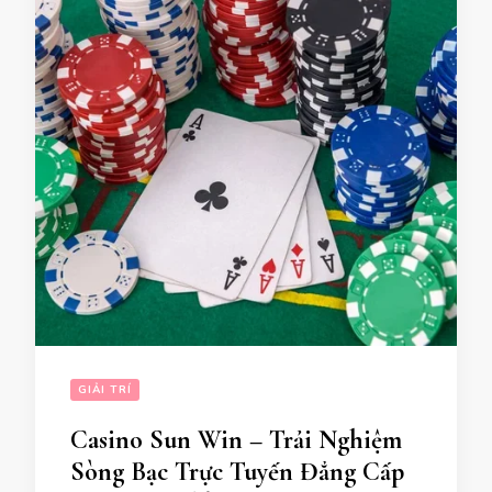
GIẢI TRÍ
Casino Sun Win – Trải Nghiệm
Sòng Bạc Trực Tuyến Đẳng Cấp