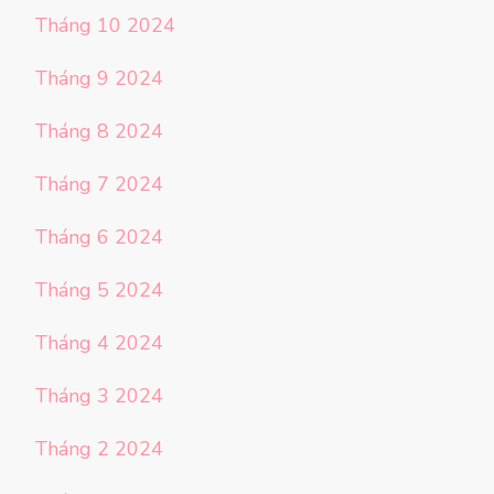
Tháng 10 2024
Tháng 9 2024
Tháng 8 2024
Tháng 7 2024
Tháng 6 2024
Tháng 5 2024
Tháng 4 2024
Tháng 3 2024
Tháng 2 2024