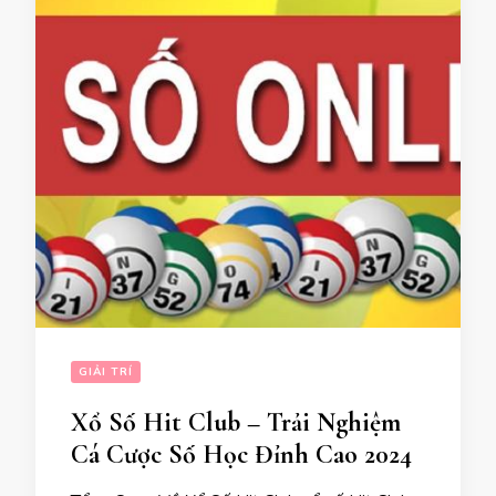
GIẢI TRÍ
Xổ Số Hit Club – Trải Nghiệm
Cá Cược Số Học Đỉnh Cao 2024