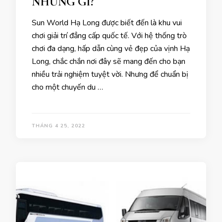
NHỮNG GÌ?
Sun World Hạ Long được biết đến là khu vui
chơi giải trí đẳng cấp quốc tế. Với hệ thống trò
chơi đa dạng, hấp dẫn cùng vẻ đẹp của vịnh Hạ
Long, chắc chắn nơi đây sẽ mang đến cho bạn
nhiều trải nghiệm tuyệt vời. Nhưng để chuẩn bị
cho một chuyến du …
THÁNG 4 25, 2022