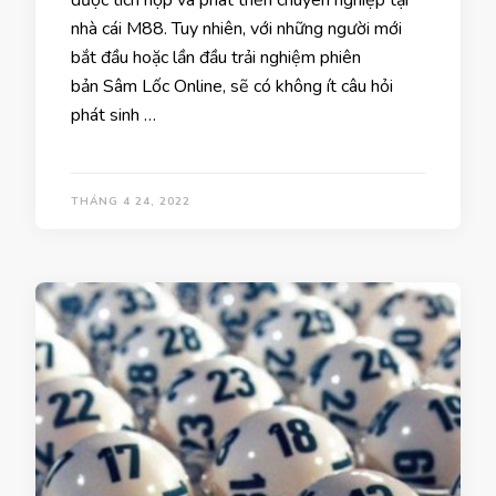
nhà cái M88. Tuy nhiên, với những người mới
bắt đầu hoặc lần đầu trải nghiệm phiên
bản Sâm Lốc Online, sẽ có không ít câu hỏi
phát sinh …
THÁNG 4 24, 2022