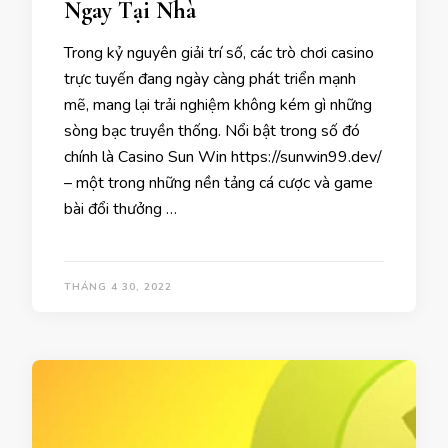
Ngay Tại Nhà
Trong kỷ nguyên giải trí số, các trò chơi casino
trực tuyến đang ngày càng phát triển mạnh
mẽ, mang lại trải nghiệm không kém gì những
sòng bạc truyền thống. Nổi bật trong số đó
chính là Casino Sun Win https://sunwin99.dev/
– một trong những nền tảng cá cược và game
bài đổi thưởng …
THÁNG 4 30, 2022