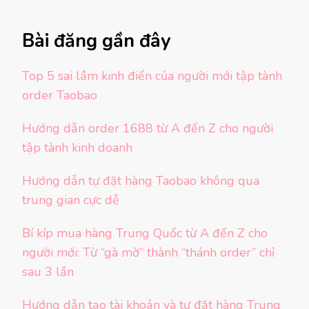
Bài đăng gần đây
Top 5 sai lầm kinh điển của người mới tập tành
order Taobao
Hướng dẫn order 1688 từ A đến Z cho người
tập tành kinh doanh
Hướng dẫn tự đặt hàng Taobao không qua
trung gian cực dễ
Bí kíp mua hàng Trung Quốc từ A đến Z cho
người mới: Từ “gà mờ” thành “thánh order” chỉ
sau 3 lần
Hướng dẫn tạo tài khoản và tự đặt hàng Trung