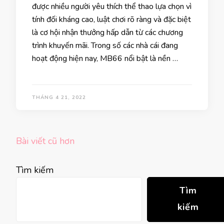
được nhiều người yêu thích thể thao lựa chọn vì
tính đối kháng cao, luật chơi rõ ràng và đặc biệt
là cơ hội nhận thưởng hấp dẫn từ các chương
trình khuyến mãi. Trong số các nhà cái đang
hoạt động hiện nay, MB66 nổi bật là nền …
THÁNG 4 21, 2022
Điều
Bài viết cũ hơn
hướng
bài
Tìm kiếm
viết
Tìm
kiếm