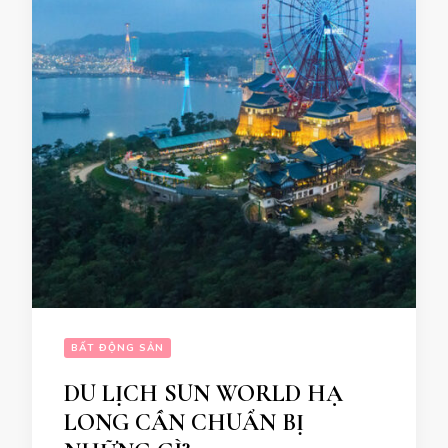
BẤT ĐỘNG SẢN
DU LỊCH SUN WORLD HẠ
LONG CẦN CHUẨN BỊ