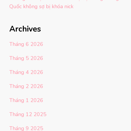
Quốc không sợ bị khóa nick
Archives
Tháng 6 2026
Tháng 5 2026
Tháng 4 2026
Tháng 2 2026
Tháng 1 2026
Tháng 12 2025
Tháng 9 2025