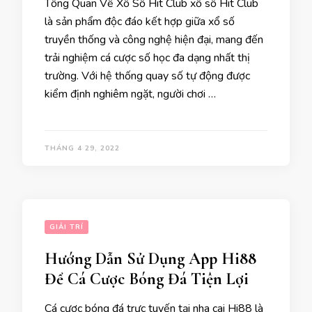
Tổng Quan Về Xổ Số Hit Club xổ số Hit Club
là sản phẩm độc đáo kết hợp giữa xổ số
truyền thống và công nghệ hiện đại, mang đến
trải nghiệm cá cược số học đa dạng nhất thị
trường. Với hệ thống quay số tự động được
kiểm định nghiêm ngặt, người chơi …
THÁNG 4 29, 2022
GIẢI TRÍ
Hướng Dẫn Sử Dụng App Hi88
Để Cá Cược Bóng Đá Tiện Lợi
Cá cược bóng đá trực tuyến tại nha cai Hi88 là