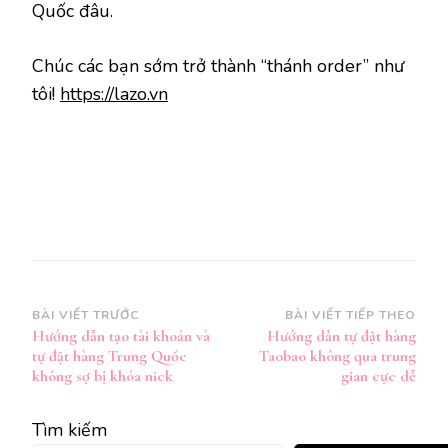
Quốc đâu.
Chúc các bạn sớm trở thành “thánh order” như
tôi!
https://lazo.vn
Điều
BÀI VIẾT TRƯỚC
BÀI VIẾT TIẾP THEO
Hướng dẫn tạo tài khoản và
Hướng dẫn tự đặt hàng
hướng
tự đặt hàng Trung Quốc
Taobao không qua trung
bài
không sợ bị khóa nick
gian cực dễ
viết
Tìm kiếm