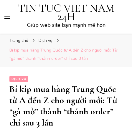
TIN TUC VIET NAM
24H
Giúp web site bạn mạnh mẽ hơn
Trang chủ
Dịch vụ
Bí kíp mua hàng Trung Quốc từ A đến Z cho người mới: Từ
“gà mờ” thành “thánh order” chỉ sau 3 lần
DỊCH VỤ
Bí kíp mua hàng Trung Quốc
từ A đến Z cho người mới: Từ
“gà mờ” thành “thánh order”
chỉ sau 3 lần