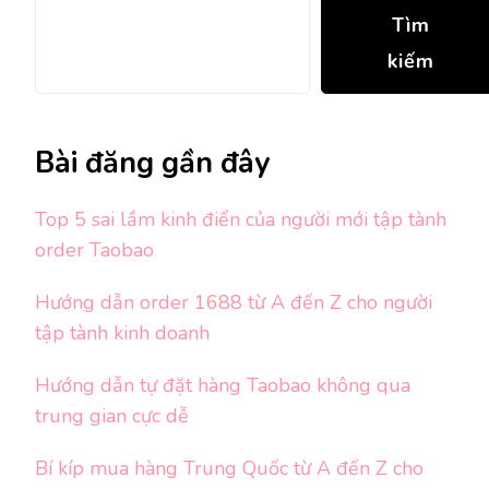
Tìm
kiếm
Bài đăng gần đây
Top 5 sai lầm kinh điển của người mới tập tành
order Taobao
Hướng dẫn order 1688 từ A đến Z cho người
tập tành kinh doanh
Hướng dẫn tự đặt hàng Taobao không qua
trung gian cực dễ
Bí kíp mua hàng Trung Quốc từ A đến Z cho