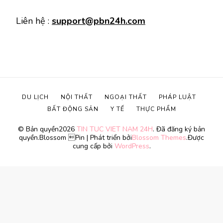
Liên hệ :
support@pbn24h.com
DU LỊCH
NỘI THẤT
NGOẠI THẤT
PHÁP LUẬT
BẤT ĐỘNG SẢN
Y TẾ
THỰC PHẨM
© Bản quyền2026
TIN TUC VIET NAM 24H
. Đã đăng ký bản
quyền.
Blossom Pin | Phát triển bởi
Blossom Themes
.Được
cung cấp bởi
WordPress
.