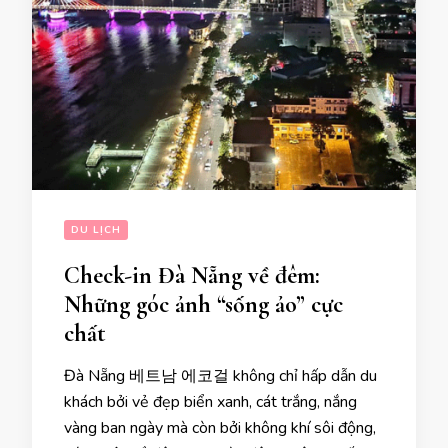
DU LỊCH
Check-in Đà Nẵng về đêm:
Những góc ảnh “sống ảo” cực
chất
Đà Nẵng 베트남 에코걸 không chỉ hấp dẫn du
khách bởi vẻ đẹp biển xanh, cát trắng, nắng
vàng ban ngày mà còn bởi không khí sôi động,