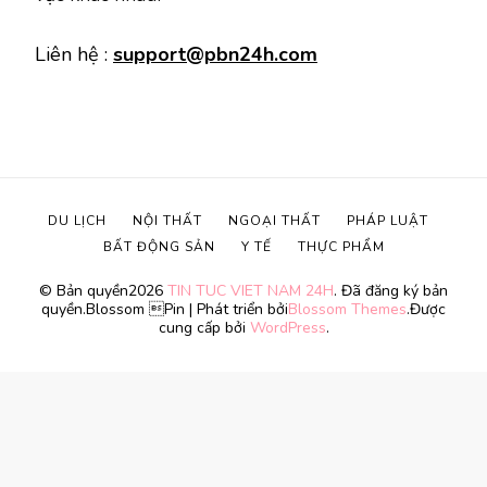
Liên hệ :
support@pbn24h.com
DU LỊCH
NỘI THẤT
NGOẠI THẤT
PHÁP LUẬT
BẤT ĐỘNG SẢN
Y TẾ
THỰC PHẨM
© Bản quyền2026
TIN TUC VIET NAM 24H
. Đã đăng ký bản
quyền.
Blossom Pin | Phát triển bởi
Blossom Themes
.Được
cung cấp bởi
WordPress
.