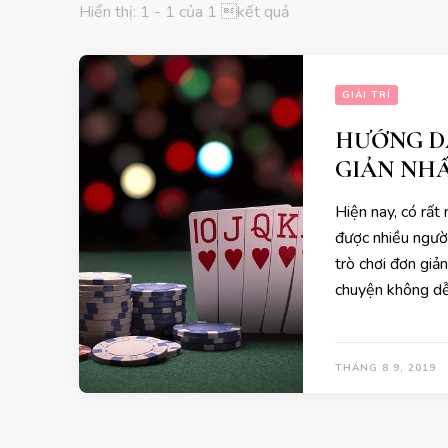
Hiển thị: 1 - 1 của 1 kết quả
GIẢI TRÍ
HƯỚNG DẪ
GIẢN NHẤ
Hiện nay, có rất
được nhiều người
trò chơi đơn giản
chuyện không d
THÁNG 8 9, 2019