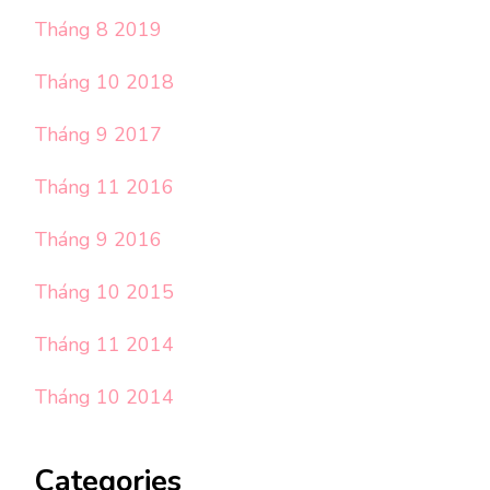
Tháng 8 2019
Tháng 10 2018
Tháng 9 2017
Tháng 11 2016
Tháng 9 2016
Tháng 10 2015
Tháng 11 2014
Tháng 10 2014
Categories