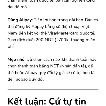
chặn thanh toán quốc tế, bạn cần gọi lên tổng
đài để mở .
Dùng Alipay:
Tiện lợi hơn trong dài hạn. Bạn có
thể đăng ký Alipay bằng số điện thoại Việt
Nam, liên kết với thẻ Visa/Mastercard quốc tế.
Giao dịch dưới 200 NDT (~700k) thường miễn
phí .
Mẹo nhỏ:
Dù chọn cách nào, khi thanh toán hãy
chọn thanh toán bằng NDT (Nhân dân tệ), để
thẻ hoặc Alipay quy đổi tỷ giá sẽ có lợi hơn là
để Taobao quy đổi.
Kết luận: Cứ tự tin