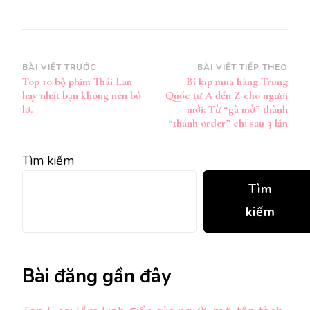
Điều
BÀI VIẾT TRƯỚC
BÀI VIẾT TIẾP THEO
Top 10 bộ phim Thái Lan
Bí kíp mua hàng Trung
hướng
hay nhất bạn không nên bỏ
Quốc từ A đến Z cho người
bài
lỡ.
mới: Từ “gà mờ” thành
“thánh order” chỉ sau 3 lần
viết
Tìm kiếm
Tìm
kiếm
Bài đăng gần đây