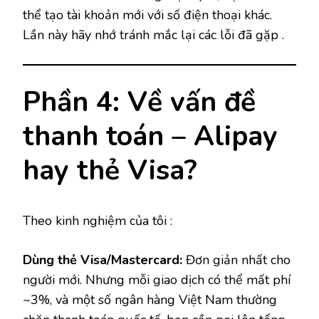
thể tạo tài khoản mới với số điện thoại khác.
Lần này hãy nhớ tránh mắc lại các lỗi đã gặp .
Phần 4: Về vấn đề
thanh toán – Alipay
hay thẻ Visa?
Theo kinh nghiệm của tôi :
Dùng thẻ Visa/Mastercard:
Đơn giản nhất cho
người mới. Nhưng mỗi giao dịch có thể mất phí
~3%, và một số ngân hàng Việt Nam thường