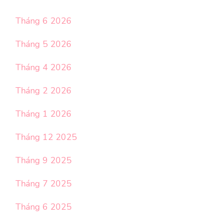
Tháng 6 2026
Tháng 5 2026
Tháng 4 2026
Tháng 2 2026
Tháng 1 2026
Tháng 12 2025
Tháng 9 2025
Tháng 7 2025
Tháng 6 2025