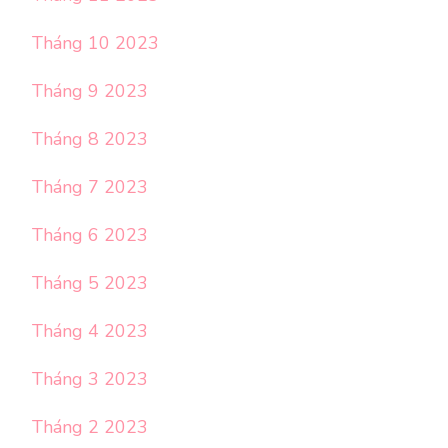
Tháng 10 2023
Tháng 9 2023
Tháng 8 2023
Tháng 7 2023
Tháng 6 2023
Tháng 5 2023
Tháng 4 2023
Tháng 3 2023
Tháng 2 2023