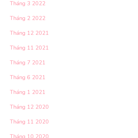
Tháng 3 2022
Tháng 2 2022
Tháng 12 2021
Tháng 11 2021
Tháng 7 2021
Tháng 6 2021
Tháng 1 2021
Tháng 12 2020
Tháng 11 2020
Tháng 10 2020