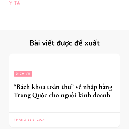
Y Tế
Bài viết được đề xuất
DỊCH VỤ
“Bách khoa toàn thư” về nhập hàng
Trung Quốc cho người kinh doanh
THÁNG 11 5, 2024