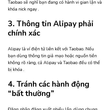
Taobao sẽ nghĩ bạn đang có hành vi gian lận và
khóa nick ngay .
3. Thông tin Alipay phải
chính xác
Alipay là ví điện tử liên kết với Taobao. Nếu
bạn dùng thông tin giả mạo hoặc nguồn tiền
không rõ ràng, cả Alipay và Taobao đều có thể
bị khóa .
4. Tránh các hành động
“bất thường”
Đăng nhập đăng xuất nhiều lần, dùng chung