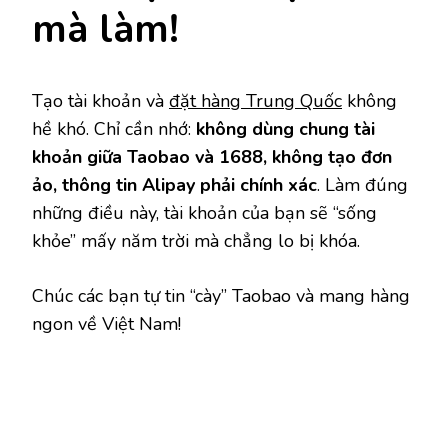
mà làm!
Tạo tài khoản và
đặt hàng Trung Quốc
không
hề khó. Chỉ cần nhớ:
không dùng chung tài
khoản giữa Taobao và 1688, không tạo đơn
ảo, thông tin Alipay phải chính xác
. Làm đúng
những điều này, tài khoản của bạn sẽ “sống
khỏe” mấy năm trời mà chẳng lo bị khóa.
Chúc các bạn tự tin “cày” Taobao và mang hàng
ngon về Việt Nam!