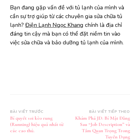
Bạn đang gặp vấn đề với tủ lạnh của mình và
cần sự trợ giúp từ các chuyên gia sửa chữa tủ
lạnh?
Điện Lạnh Ngọc Khang
chính là địa chỉ
đáng tin cậy mà bạn có thể đặt niềm tin vào
việc sửa chữa và bảo dưỡng tủ lạnh của mình.
Điều
BÀI VIẾT TRƯỚC
BÀI VIẾT TIẾP THEO
Bí quyết soi kèo rung
Khám Phá JD: Bí Mật Đằng
hướng
(Running) hiệu quả nhất từ
Sau “Job Description” và
bài
các cao thủ.
Tầm Quan Trọng Trong
Tuyển Dụng
viết