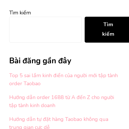
Tìm kiếm
Tìm
kiếm
Bài đăng gần đây
Top 5 sai lầm kinh điển của người mới tập tành
order Taobao
Hướng dẫn order 1688 từ A đến Z cho người
tập tành kinh doanh
Hướng dẫn tự đặt hàng Taobao không qua
trung gian cực dễ