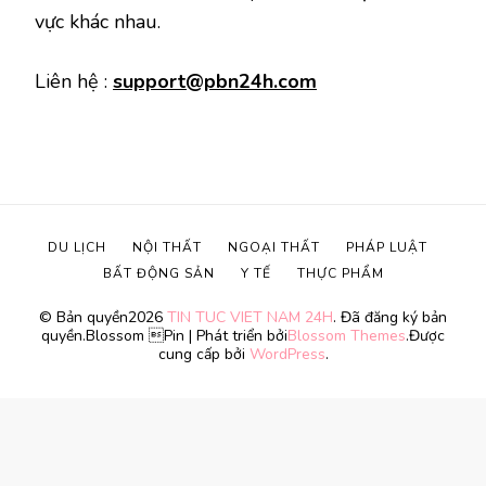
vực khác nhau.
Liên hệ :
support@pbn24h.com
DU LỊCH
NỘI THẤT
NGOẠI THẤT
PHÁP LUẬT
BẤT ĐỘNG SẢN
Y TẾ
THỰC PHẨM
© Bản quyền2026
TIN TUC VIET NAM 24H
. Đã đăng ký bản
quyền.
Blossom Pin | Phát triển bởi
Blossom Themes
.Được
cung cấp bởi
WordPress
.