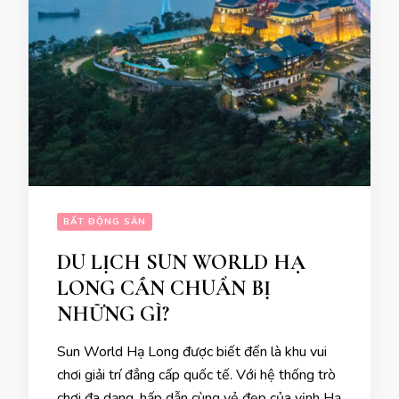
BẤT ĐỘNG SẢN
DU LỊCH SUN WORLD HẠ
LONG CẦN CHUẨN BỊ
NHỮNG GÌ?
Sun World Hạ Long được biết đến là khu vui
chơi giải trí đẳng cấp quốc tế. Với hệ thống trò
chơi đa dạng, hấp dẫn cùng vẻ đẹp của vịnh Hạ