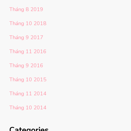
Tháng 8 2019
Tháng 10 2018
Tháng 9 2017
Tháng 11 2016
Tháng 9 2016
Tháng 10 2015
Tháng 11 2014
Tháng 10 2014
Categories