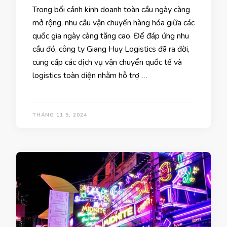
Trong bối cảnh kinh doanh toàn cầu ngày càng
mở rộng, nhu cầu vận chuyển hàng hóa giữa các
quốc gia ngày càng tăng cao. Để đáp ứng nhu
cầu đó, công ty Giang Huy Logistics đã ra đời,
cung cấp các dịch vụ vận chuyển quốc tế và
logistics toàn diện nhằm hỗ trợ …
THÁNG 11 5, 2024