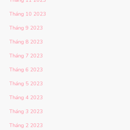
Tháng 10 2023
Tháng 9 2023
Tháng 8 2023
Tháng 7 2023
Tháng 6 2023
Tháng 5 2023
Tháng 4 2023
Tháng 3 2023
Tháng 2 2023