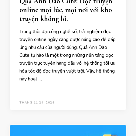
Quả Anh Đào Cute: Đọc truyện
online mọi lúc, mọi nơi với kho
truyện khổng lồ.
Trong thời đại công nghệ số, trải nghiệm đọc
truyện online ngày càng được nâng cao để đáp
ứng nhu cầu của người dùng. Quả Anh Đào
Cute tự hào là một trong những nền tảng đọc
truyện trực tuyến hàng đầu với hệ thống tối ưu
hóa tốc độ đọc truyện vượt trội. Vậy, hệ thống
này hoạt …
THÁNG 11 24, 2024