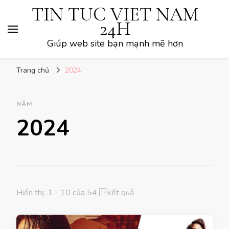
TIN TUC VIET NAM
24H
Giúp web site bạn mạnh mẽ hơn
Trang chủ
2024
NĂM
2024
Hiển thị: 1 - 10 của 54 kết quả