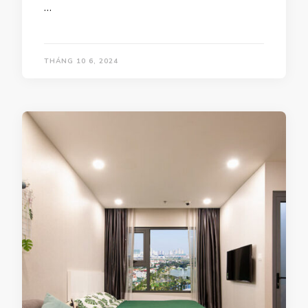
…
THÁNG 10 6, 2024