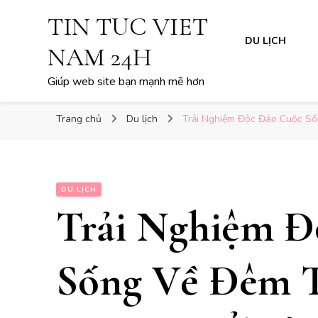
TIN TUC VIET
DU LỊCH
NAM 24H
Giúp web site bạn mạnh mẽ hơn
Trang chủ
Du lịch
Trải Nghiệm Độc Đáo Cuộc Số
DU LỊCH
Trải Nghiệm Đ
Sống Về Đêm T