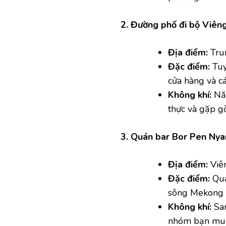
2. Đường phố đi bộ Viên
Địa điểm:
Tru
Đặc điểm:
Tuy
cửa hàng và cá
Không khí:
Năn
thực và gặp g
3. Quán bar Bor Pen Ny
Địa điểm:
Viê
Đặc điểm:
Quá
sông Mekong 
Không khí:
San
nhóm bạn muố