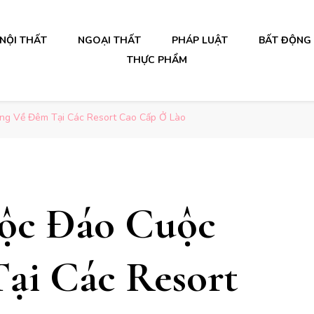
NỘI THẤT
NGOẠI THẤT
PHÁP LUẬT
BẤT ĐỘNG
THỰC PHẨM
ng Về Đêm Tại Các Resort Cao Cấp Ở Lào
ộc Đáo Cuộc
ại Các Resort