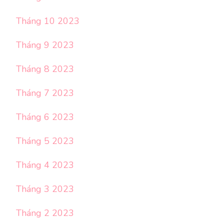
Tháng 10 2023
Tháng 9 2023
Tháng 8 2023
Tháng 7 2023
Tháng 6 2023
Tháng 5 2023
Tháng 4 2023
Tháng 3 2023
Tháng 2 2023