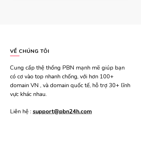
VỀ CHÚNG TÔI
Cung cấp thệ thống PBN mạnh mẽ giúp bạn
có cơ vào top nhanh chống, với hơn 100+
domain VN , và domain quốc tế, hỗ trợ 30+ lĩnh
vực khác nhau.
Liên hệ :
support@pbn24h.com