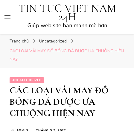
TIN TUC VIET NAM
24H
Giúp web site bạn mạnh mẽ hơn
Trang chủ
Uncategorized
CÁC LOẠI VẢI MAY ĐỒ BÓNG ĐÁ ĐƯỢC ƯA CHUỘNG HIỆN
NAY
UNCATEGORIZED
CÁC LOẠI VẢI MAY ĐỒ
BÓNG ĐÁ ĐƯỢC ƯA
CHUỘNG HIỆN NAY
bởi
ADMIN
THÁNG 9 9, 2022