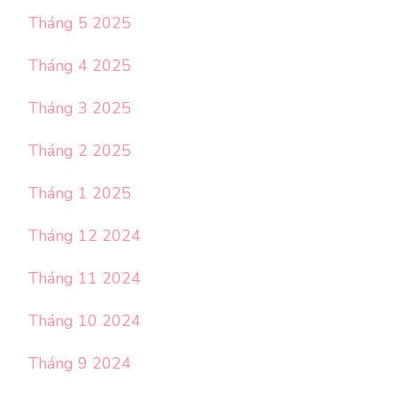
Tháng 5 2025
Tháng 4 2025
Tháng 3 2025
Tháng 2 2025
Tháng 1 2025
Tháng 12 2024
Tháng 11 2024
Tháng 10 2024
Tháng 9 2024