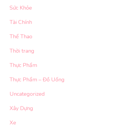
Sức Khỏe
Tài Chính
Thể Thao
Thời trang
Thực Phẩm
Thực Phẩm – Đồ Uống
Uncategorized
Xây Dựng
Xe