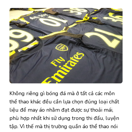
Không riêng gì bóng đá mà ở tất cả các môn
thể thao khác đều cần lựa chọn đúng loại chất
liệu để may áo nhằm đạt được sự thoải mái,
phù hợp nhất khi sử dụng trong thi đấu, luyện
tập. Vì thế mà thị trường quần áo thể thao nói