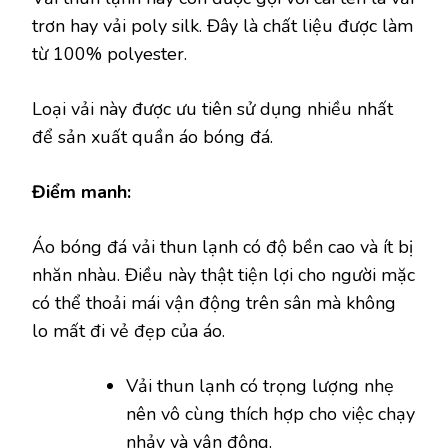
trơn hay vải poly silk. Đây là chất liệu được làm
từ 100% polyester.
Loại vải này được ưu tiên sử dụng nhiều nhất
để sản xuất quần áo bóng đá.
Điểm manh:
Áo bóng đá vải thun lạnh có độ bền cao và ít bị
nhăn nhàu. Điều này thật tiện lợi cho người mặc
có thể thoải mái vận động trên sân mà không
lo mất đi vẻ đẹp của áo.
Vải thun lạnh có trọng lượng nhẹ
nên vô cùng thích hợp cho việc chạy
nhảy và vận động.