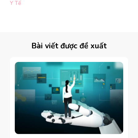
Y Tế
Bài viết được đề xuất