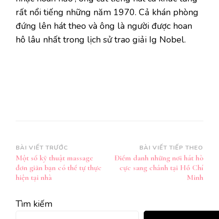
rất nổi tiếng những năm 1970. Cả khán phòng
đứng lên hát theo và ông là người được hoan
hô lâu nhất trong lịch sử trao giải Ig Nobel.
Điều
BÀI VIẾT TRƯỚC
BÀI VIẾT TIẾP THEO
Một số kỹ thuật massage
Điểm danh những nơi hát hò
hướng
đơn giãn bạn có thể tự thực
cực sang chảnh tại Hồ Chí
bài
hiện tại nhà
Minh
viết
Tìm kiếm