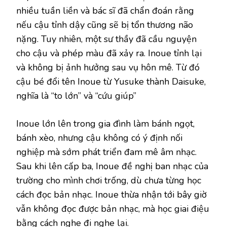
nhiều tuần liền và bác sĩ đã chẩn đoán rằng
nếu cậu tỉnh dậy cũng sẽ bị tổn thương não
nặng. Tuy nhiên, một sư thầy đã cầu nguyện
cho cậu và phép màu đã xảy ra. Inoue tỉnh lại
và không bị ảnh hưởng sau vụ hôn mê. Từ đó
cậu bé đổi tên Inoue từ Yusuke thành Daisuke,
nghĩa là “to lớn” và “cứu giúp”
Inoue lớn lên trong gia đình làm bánh ngọt,
bánh xèo, nhưng cậu không có ý định nối
nghiệp mà sớm phát triển đam mê âm nhạc.
Sau khi lên cấp ba, Inoue đề nghị ban nhạc của
trường cho mình chơi trống, dù chưa từng học
cách đọc bản nhạc. Inoue thừa nhận tới bây giờ
vẫn không đọc được bản nhạc, mà học giai điệu
bằng cách nghe đi nghe lại.