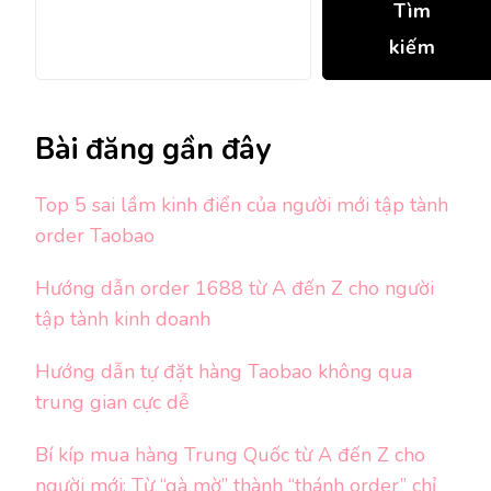
Tìm
kiếm
Bài đăng gần đây
Top 5 sai lầm kinh điển của người mới tập tành
order Taobao
Hướng dẫn order 1688 từ A đến Z cho người
tập tành kinh doanh
Hướng dẫn tự đặt hàng Taobao không qua
trung gian cực dễ
Bí kíp mua hàng Trung Quốc từ A đến Z cho
người mới: Từ “gà mờ” thành “thánh order” chỉ