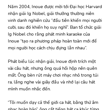
Năm 2004, Inoue được mời tới Đại học Harvard
nhận giải Ig Nobel, giải thưởng thường niên
vinh danh nghiên cứu “đầu tiên khiến mọi người
cười, sau đó khiến họ suy nghĩ”. Ban tổ chức giải
Ig Nobel cho rằng phát minh karaoke của
Inoue “tạo ra phương pháp hoàn toàn mới để
mọi người học cách chịu đựng lẫn nhau”.
Phát biểu lúc nhận giải, Inoue định trích một
vài câu hát, nhưng ông quá hồi hộp nên quên
mất. Ông bèn rút máy chơi nhạc nhỏ trong túi
ra, lắng nghe vài giây đầu và nhớ lại câu hát
mình muốn nhắc đến.
“Tôi muốn dạy cả thế giới ca hát, bằng thứ âm
nhạc hoàn hảo”, ông cất tiếng hát ca khúc từng