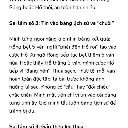
Rồng hoặc Hổ thôi, an toàn hơn nhiều.
Sai lầm số 3: Tin vào bảng lịch sử và “chuỗi”
Mình từng ngồi hàng giờ nhìn bảng kết quả:
Rồng bệt 5 ván, nghĩ “phải đến Hổ rồi”, lao vào
cược Hổ. Ai ngờ Rồng tiếp tục bệt thêm 6 ván
nữa. Hoặc thấy Hổ thắng 3 ván, mình cược Hổ
tiếp vì “đang hên”. Thua sạch. Thực tế, mỗi ván
hoàn toàn độc lập, lá bài trước không ảnh
hưởng lá sau. Không có “cầu” hay “đổi chiều”
chắc chắn. Mình mất tiền chỉ vì tin vào cái bảng
lung linh ấy. Giờ mình tắt luôn bảng lịch sử để
tránh bị dụ.
Sai lầm số 4: Gấp thếp khi thua