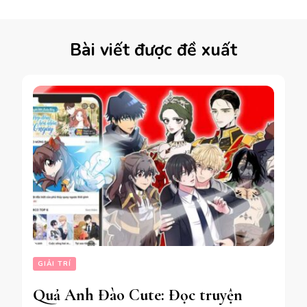
Bài viết được đề xuất
GIẢI TRÍ
Quả Anh Đào Cute: Đọc truyện