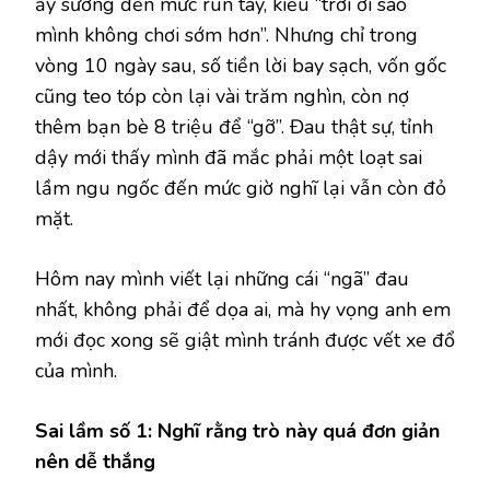
ấy sướng đến mức run tay, kiểu “trời ơi sao
mình không chơi sớm hơn”. Nhưng chỉ trong
vòng 10 ngày sau, số tiền lời bay sạch, vốn gốc
cũng teo tóp còn lại vài trăm nghìn, còn nợ
thêm bạn bè 8 triệu để “gỡ”. Đau thật sự, tỉnh
dậy mới thấy mình đã mắc phải một loạt sai
lầm ngu ngốc đến mức giờ nghĩ lại vẫn còn đỏ
mặt.
Hôm nay mình viết lại những cái “ngã” đau
nhất, không phải để dọa ai, mà hy vọng anh em
mới đọc xong sẽ giật mình tránh được vết xe đổ
của mình.
Sai lầm số 1: Nghĩ rằng trò này quá đơn giản
nên dễ thắng