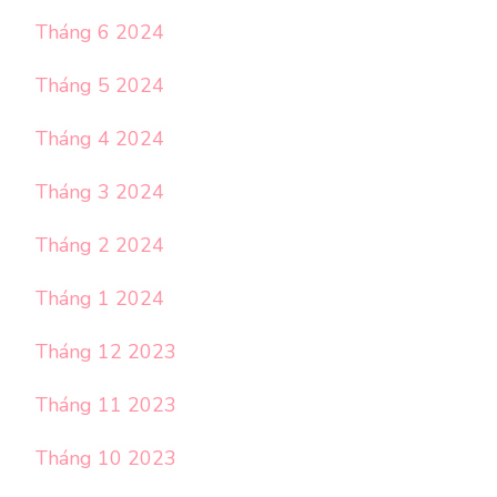
Tháng 6 2024
Tháng 5 2024
Tháng 4 2024
Tháng 3 2024
Tháng 2 2024
Tháng 1 2024
Tháng 12 2023
Tháng 11 2023
Tháng 10 2023