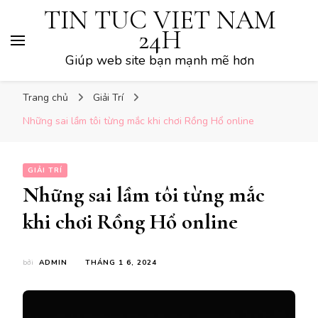
TIN TUC VIET NAM
24H
Giúp web site bạn mạnh mẽ hơn
Trang chủ
Giải Trí
Những sai lầm tôi từng mắc khi chơi Rồng Hổ online
GIẢI TRÍ
Những sai lầm tôi từng mắc
khi chơi Rồng Hổ online
bởi
ADMIN
THÁNG 1 6, 2024