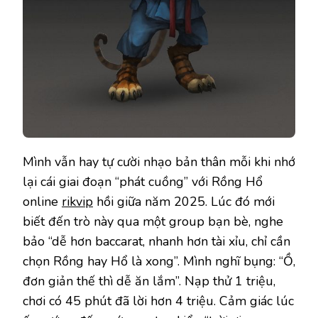
Mình vẫn hay tự cười nhạo bản thân mỗi khi nhớ
lại cái giai đoạn “phát cuồng” với Rồng Hổ
online
rikvip
hồi giữa năm 2025. Lúc đó mới
biết đến trò này qua một group bạn bè, nghe
bảo “dễ hơn baccarat, nhanh hơn tài xỉu, chỉ cần
chọn Rồng hay Hổ là xong”. Mình nghĩ bụng: “Ồ,
đơn giản thế thì dễ ăn lắm”. Nạp thử 1 triệu,
chơi có 45 phút đã lời hơn 4 triệu. Cảm giác lúc