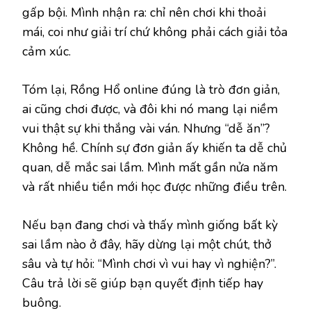
gấp bội. Mình nhận ra: chỉ nên chơi khi thoải
mái, coi như giải trí chứ không phải cách giải tỏa
cảm xúc.
Tóm lại, Rồng Hổ online đúng là trò đơn giản,
ai cũng chơi được, và đôi khi nó mang lại niềm
vui thật sự khi thắng vài ván. Nhưng “dễ ăn”?
Không hề. Chính sự đơn giản ấy khiến ta dễ chủ
quan, dễ mắc sai lầm. Mình mất gần nửa năm
và rất nhiều tiền mới học được những điều trên.
Nếu bạn đang chơi và thấy mình giống bất kỳ
sai lầm nào ở đây, hãy dừng lại một chút, thở
sâu và tự hỏi: “Mình chơi vì vui hay vì nghiện?”.
Câu trả lời sẽ giúp bạn quyết định tiếp hay
buông.