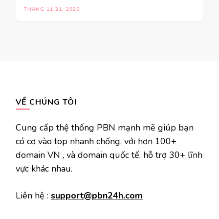
THÁNG 11 21, 2020
VỀ CHÚNG TÔI
Cung cấp thệ thống PBN mạnh mẽ giúp bạn
có cơ vào top nhanh chống, với hơn 100+
domain VN , và domain quốc tế, hỗ trợ 30+ lĩnh
vực khác nhau.
Liên hệ :
support@pbn24h.com