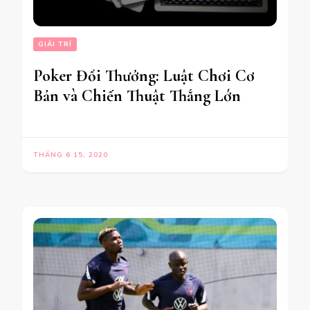
GIẢI TRÍ
Poker Đổi Thưởng: Luật Chơi Cơ
Bản và Chiến Thuật Thắng Lớn
THÁNG 6 15, 2020