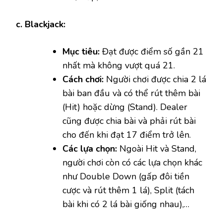
c. Blackjack:
Mục tiêu:
Đạt được điểm số gần 21
nhất mà không vượt quá 21.
Cách chơi:
Người chơi được chia 2 lá
bài ban đầu và có thể rút thêm bài
(Hit) hoặc dừng (Stand). Dealer
cũng được chia bài và phải rút bài
cho đến khi đạt 17 điểm trở lên.
Các lựa chọn:
Ngoài Hit và Stand,
người chơi còn có các lựa chọn khác
như Double Down (gấp đôi tiền
cược và rút thêm 1 lá), Split (tách
bài khi có 2 lá bài giống nhau),…