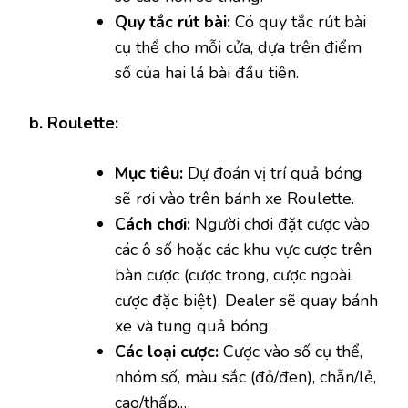
Quy tắc rút bài:
Có quy tắc rút bài
cụ thể cho mỗi cửa, dựa trên điểm
số của hai lá bài đầu tiên.
b. Roulette:
Mục tiêu:
Dự đoán vị trí quả bóng
sẽ rơi vào trên bánh xe Roulette.
Cách chơi:
Người chơi đặt cược vào
các ô số hoặc các khu vực cược trên
bàn cược (cược trong, cược ngoài,
cược đặc biệt). Dealer sẽ quay bánh
xe và tung quả bóng.
Các loại cược:
Cược vào số cụ thể,
nhóm số, màu sắc (đỏ/đen), chẵn/lẻ,
cao/thấp,…