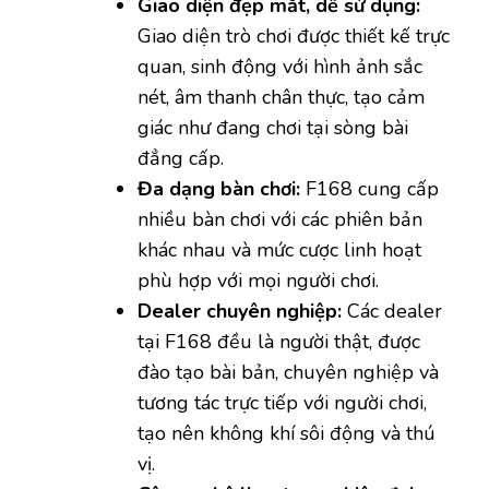
Giao diện đẹp mắt, dễ sử dụng:
Giao diện trò chơi được thiết kế trực
quan, sinh động với hình ảnh sắc
nét, âm thanh chân thực, tạo cảm
giác như đang chơi tại sòng bài
đẳng cấp.
Đa dạng bàn chơi:
F168 cung cấp
nhiều bàn chơi với các phiên bản
khác nhau và mức cược linh hoạt
phù hợp với mọi người chơi.
Dealer chuyên nghiệp:
Các dealer
tại F168 đều là người thật, được
đào tạo bài bản, chuyên nghiệp và
tương tác trực tiếp với người chơi,
tạo nên không khí sôi động và thú
vị.