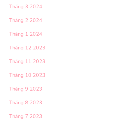
Tháng 3 2024
Tháng 2 2024
Tháng 1 2024
Tháng 12 2023
Tháng 11 2023
Tháng 10 2023
Tháng 9 2023
Tháng 8 2023
Tháng 7 2023