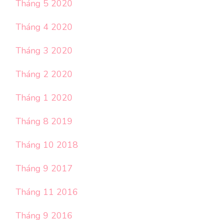
Tháng 5 2020
Tháng 4 2020
Tháng 3 2020
Tháng 2 2020
Tháng 1 2020
Tháng 8 2019
Tháng 10 2018
Tháng 9 2017
Tháng 11 2016
Tháng 9 2016