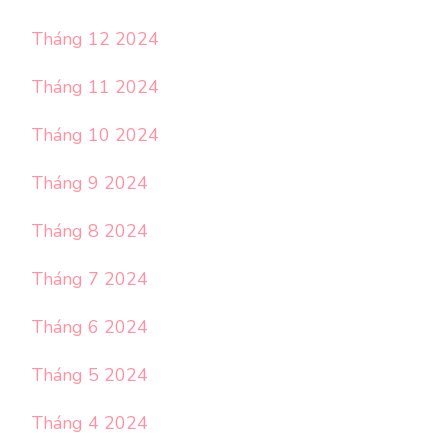
Tháng 12 2024
Tháng 11 2024
Tháng 10 2024
Tháng 9 2024
Tháng 8 2024
Tháng 7 2024
Tháng 6 2024
Tháng 5 2024
Tháng 4 2024