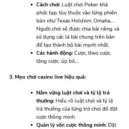
Cách chơi:
Luật chơi Poker khá
phức tạp, tùy thuộc vào từng phiên
bản như Texas Hold’em, Omaha,…
Người chơi sẽ được chia bài riêng và
sử dụng các lá bài chung trên bàn
để tạo thành bộ bài mạnh nhất.
Các hành động:
Cược, theo cược,
tăng cược, úp bỏ,…
3. Mẹo chơi casino live hiệu quả:
Nắm vững luật chơi và tỷ lệ trả
thưởng:
Hiểu rõ luật chơi và tỷ lệ
trả thưởng của từng trò chơi để đặt
cược thông minh.
Quản lý vốn cược thông minh:
Đặt