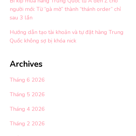
Bí kíp mua hàng Trung Quốc từ A đến Z cho
người mới: Từ “gà mờ” thành “thánh order” chỉ
sau 3 lần
Hướng dẫn tạo tài khoản và tự đặt hàng Trung
Quốc không sợ bị khóa nick
Archives
Tháng 6 2026
Tháng 5 2026
Tháng 4 2026
Tháng 2 2026