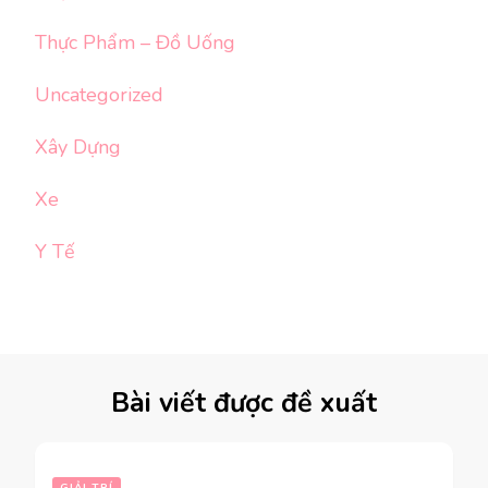
Thực Phẩm – Đồ Uống
Uncategorized
Xây Dựng
Xe
Y Tế
Bài viết được đề xuất