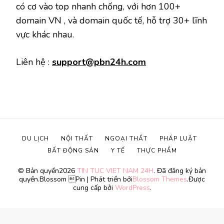
có cơ vào top nhanh chống, với hơn 100+
domain VN , và domain quốc tế, hỗ trợ 30+ lĩnh
vực khác nhau.
Liên hệ :
support@pbn24h.com
DU LỊCH
NỘI THẤT
NGOẠI THẤT
PHÁP LUẬT
BẤT ĐỘNG SẢN
Y TẾ
THỰC PHẨM
© Bản quyền2026
TIN TUC VIET NAM 24H
. Đã đăng ký bản
quyền.
Blossom Pin | Phát triển bởi
Blossom Themes
.Được
cung cấp bởi
WordPress
.