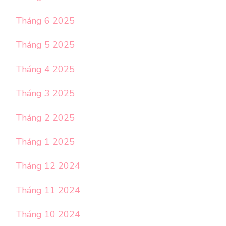
Tháng 6 2025
Tháng 5 2025
Tháng 4 2025
Tháng 3 2025
Tháng 2 2025
Tháng 1 2025
Tháng 12 2024
Tháng 11 2024
Tháng 10 2024