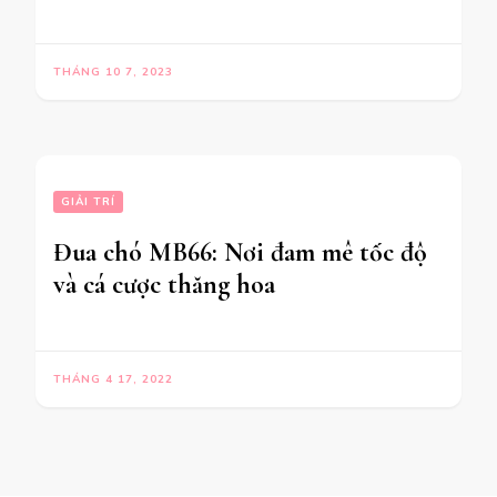
THÁNG 10 7, 2023
GIẢI TRÍ
Đua chó MB66: Nơi đam mê tốc độ
và cá cược thăng hoa
THÁNG 4 17, 2022