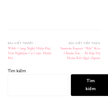
Điều
BÀI VIẾT TRƯỚC
BÀI VIẾT TIẾP THEO
W88: Công Nghệ Hiện Đại,
Sunwin Esport: “Bắt” Kèo
hướng
Trải Nghiệm Cá Cược Mượt
Chuẩn Xác – Bí Kíp Dự
bài
Mà
Đoán Kết Quả eSport
viết
Tìm kiếm
Tìm
kiếm