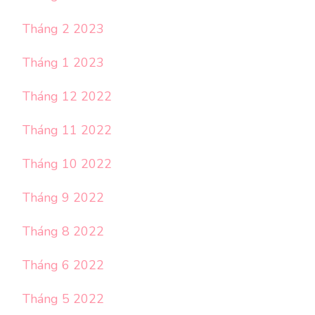
Tháng 2 2023
Tháng 1 2023
Tháng 12 2022
Tháng 11 2022
Tháng 10 2022
Tháng 9 2022
Tháng 8 2022
Tháng 6 2022
Tháng 5 2022