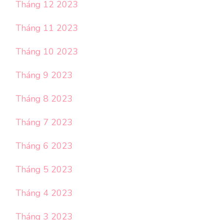
Tháng 12 2023
Tháng 11 2023
Tháng 10 2023
Tháng 9 2023
Tháng 8 2023
Tháng 7 2023
Tháng 6 2023
Tháng 5 2023
Tháng 4 2023
Tháng 3 2023