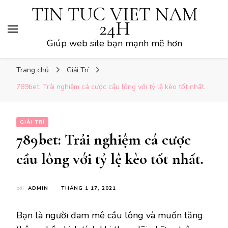
TIN TUC VIET NAM
24H
Giúp web site bạn mạnh mẽ hơn
Trang chủ
Giải Trí
789bet: Trải nghiệm cá cược cầu lông với tỷ lệ kèo tốt nhất.
GIẢI TRÍ
789bet: Trải nghiệm cá cược
cầu lông với tỷ lệ kèo tốt nhất.
bởi
ADMIN
THÁNG 1 17, 2021
Bạn là người đam mê cầu lông và muốn tăng