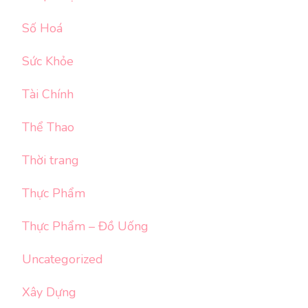
Số Hoá
Sức Khỏe
Tài Chính
Thể Thao
Thời trang
Thực Phẩm
Thực Phẩm – Đồ Uống
Uncategorized
Xây Dựng