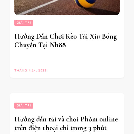
GIẢI TRÍ
Hướng Dẫn Chơi Kèo Tài Xỉu Bóng
Chuyền Tại Nh88
THÁNG 4 14, 2022
GIẢI TRÍ
Hướng dẫn tải và chơi Phỏm online
trên điện thoại chỉ trong 3 phút