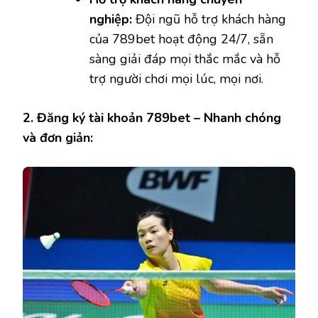
nghiệp:
Đội ngũ hỗ trợ khách hàng
của 789bet hoạt động 24/7, sẵn
sàng giải đáp mọi thắc mắc và hỗ
trợ người chơi mọi lúc, mọi nơi.
2. Đăng ký tài khoản 789bet – Nhanh chóng
và đơn giản: