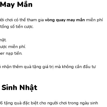
 May Mắn
i chơi có thể tham gia
vòng quay may mắn
miễn phí
tổng số tiền cược.
mặt.
cược miễn phí.
er nạp tiền.
i nhận thêm quà tặng giá trị mà không cần đầu tư
 Sinh Nhật
 tặng quà đặc biệt cho người chơi trong ngày sinh