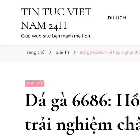
TIN TUC VIET
DU LỊCH
NAM 24H
Giúp web site bạn mạnh mẽ hơn
Trang chủ
Giải Trí
Đá gà 6686: Hồi hộp nghẹt thở
GIẢI TRÍ
Đá gà 6686: Hồ
trải nghiệm ch