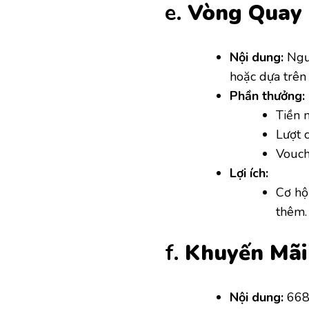
e.
Vòng Quay
Nội dung:
Ngườ
hoặc dựa trên 
Phần thưởng:
Tiền 
Lượt 
Vouch
Lợi ích:
Cơ hộ
thêm.
f.
Khuyến Mãi
Nội dung:
6686