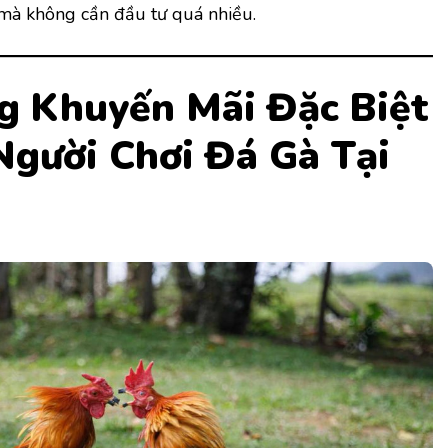
i mà không cần đầu tư quá nhiều.
g Khuyến Mãi Đặc Biệt
gười Chơi Đá Gà Tại