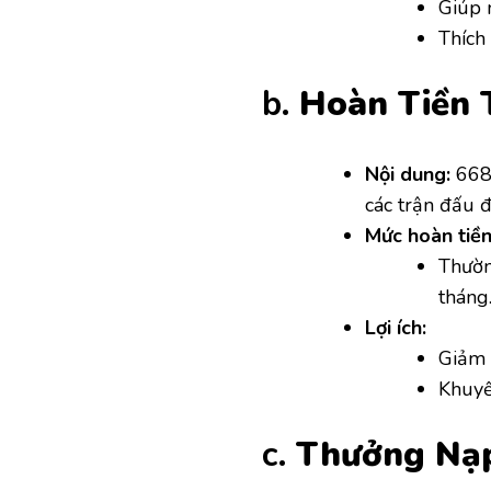
Giúp 
Thích
b.
Hoàn Tiền 
Nội dung:
6686
các trận đấu đ
Mức hoàn tiền
Thườ
tháng
Lợi ích:
Giảm r
Khuyế
c.
Thưởng Nạp