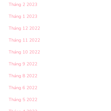
Tháng 2 2023
Tháng 1 2023
Tháng 12 2022
Tháng 11 2022
Tháng 10 2022
Tháng 9 2022
Tháng 8 2022
Tháng 6 2022
Tháng 5 2022