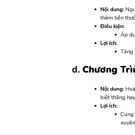
Nội dung:
Ngườ
thêm tiền thư
Điều kiện:
Áp dụ
Lợi ích:
Tăng 
d.
Chương Trì
Nội dung:
Hoàn
biệt thắng hay
Lợi ích:
Cung 
xuyên