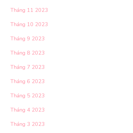
Tháng 11 2023
Tháng 10 2023
Tháng 9 2023
Tháng 8 2023
Tháng 7 2023
Tháng 6 2023
Tháng 5 2023
Tháng 4 2023
Tháng 3 2023