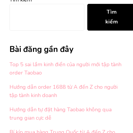
Tìm
kiếm
Bài đăng gần đây
Top 5 sai lầm kinh điển của người mới tập tành
order Taobao
Hướng dẫn order 1688 từ A đến Z cho người
tập tành kinh doanh
Hướng dẫn tự đặt hàng Taobao không qua
trung gian cực dễ
Bí kíp mua hàng Trung Quốc từ A đến Z cho