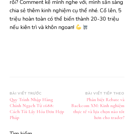
rồi? Comment kể mình nghe với, mình sẵn sàng
chia sẻ thêm kinh nghiệm cụ thể nhé. Cố lên, 5
triệu hoàn toàn có thể biến thành 20-30 triệu
nếu kiên trì và khôn ngoan!
Điều
BÀI VIẾT TRƯỚC
BÀI VIẾT TIẾP THEO
Quy Trình Nhập Hàng
Phân biệt Rebate và
hướng
Chính Ngạch Từ 1688:
Backcom XM: Kinh nghiệm
bài
Cách Tôi Lấy Hóa Đơn Hợp
thực tế và lựa chọn nào tốt
Pháp
hơn cho trader?
viết
Tìm kiếm