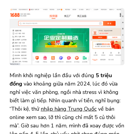
Mình khởi nghiệp lần đầu với đúng
5 triệu
đồng
vào khoảng giữa năm 2024, lúc đó vừa
nghỉ việc văn phòng, ngồi nhà stress vì không
biết làm gì tiếp. Nhìn quanh ví tiền, nghĩ bụng:
“Thôi kệ, thử
nhập hàng Trung Quốc
về bán
online xem sao, lỡ thì cũng chỉ mất 5 củ thôi
mà”. Giờ sau hơn 1 năm, mình đã xoay được vốn
lên gấp 4-5 lần, chủ yếu nhờ chọn đúng món