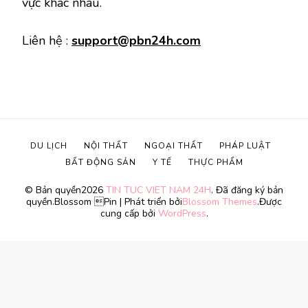
vực khác nhau.
Liên hệ :
support@pbn24h.com
DU LỊCH
NỘI THẤT
NGOẠI THẤT
PHÁP LUẬT
BẤT ĐỘNG SẢN
Y TẾ
THỰC PHẨM
© Bản quyền2026
TIN TUC VIET NAM 24H
. Đã đăng ký bản
quyền.
Blossom Pin | Phát triển bởi
Blossom Themes
.Được
cung cấp bởi
WordPress
.