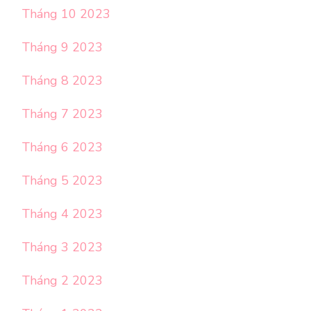
Tháng 10 2023
Tháng 9 2023
Tháng 8 2023
Tháng 7 2023
Tháng 6 2023
Tháng 5 2023
Tháng 4 2023
Tháng 3 2023
Tháng 2 2023