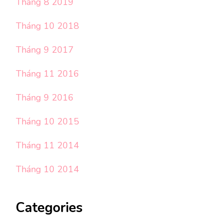
Tháng 8 2019
Tháng 10 2018
Tháng 9 2017
Tháng 11 2016
Tháng 9 2016
Tháng 10 2015
Tháng 11 2014
Tháng 10 2014
Categories