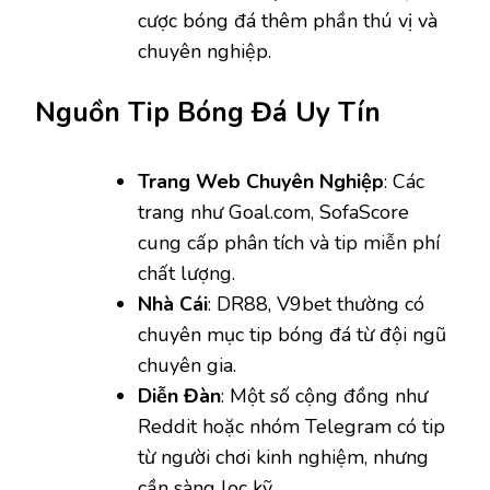
cược bóng đá thêm phần thú vị và
chuyên nghiệp.
Nguồn Tip Bóng Đá Uy Tín
Trang Web Chuyên Nghiệp
: Các
trang như Goal.com, SofaScore
cung cấp phân tích và tip miễn phí
chất lượng.
Nhà Cái
: DR88, V9bet thường có
chuyên mục tip bóng đá từ đội ngũ
chuyên gia.
Diễn Đàn
: Một số cộng đồng như
Reddit hoặc nhóm Telegram có tip
từ người chơi kinh nghiệm, nhưng
cần sàng lọc kỹ.