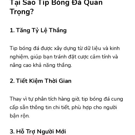
Tại Sao Tip Bóng Đá Quan
Trọng?
1. Tăng Tỷ Lệ Thắng
Tip bóng đá được xây dựng từ dữ liệu và kinh
nghiệm, giúp bạn tránh đặt cược cảm tính và
nâng cao khả năng thắng.
2. Tiết Kiệm Thời Gian
Thay vì tự phân tích hàng giờ, tip bóng đá cung
cấp sẵn thông tin chi tiết, phù hợp cho người
bận rộn.
3. Hỗ Trợ Người Mới