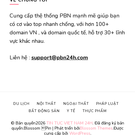
Cung cấp thệ thống PBN mạnh mẽ giúp bạn
có cơ vào top nhanh chống, với hơn 100+
domain VN , và domain quốc tế, hỗ trợ 30+ lĩnh
vực khác nhau.
Liên hệ :
support@pbn24h.com
DU LỊCH
NỘI THẤT
NGOẠI THẤT
PHÁP LUẬT
BẤT ĐỘNG SẢN
Y TẾ
THỰC PHẨM
© Bản quyền2026
TIN TUC VIET NAM 24H
. Đã đăng ký bản
quyền.
Blossom Pin | Phát triển bởi
Blossom Themes
.Được
cung cấp bởi
WordPress
.