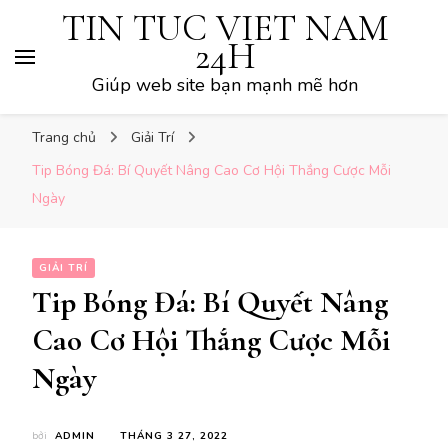
TIN TUC VIET NAM
24H
Giúp web site bạn mạnh mẽ hơn
Trang chủ
Giải Trí
Tip Bóng Đá: Bí Quyết Nâng Cao Cơ Hội Thắng Cược Mỗi
Ngày
GIẢI TRÍ
Tip Bóng Đá: Bí Quyết Nâng
Cao Cơ Hội Thắng Cược Mỗi
Ngày
bởi
ADMIN
THÁNG 3 27, 2022