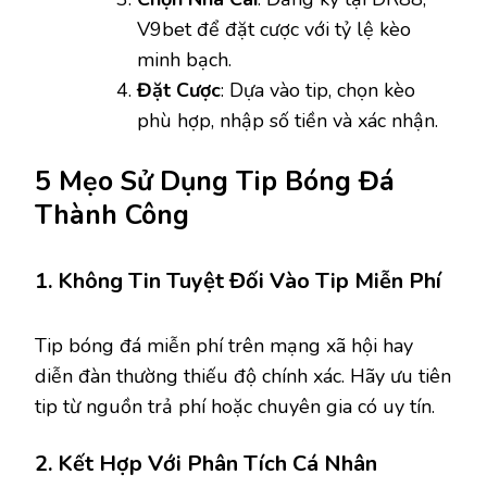
V9bet để đặt cược với tỷ lệ kèo
minh bạch.
Đặt Cược
: Dựa vào tip, chọn kèo
phù hợp, nhập số tiền và xác nhận.
5 Mẹo Sử Dụng Tip Bóng Đá
Thành Công
1. Không Tin Tuyệt Đối Vào Tip Miễn Phí
Tip bóng đá miễn phí trên mạng xã hội hay
diễn đàn thường thiếu độ chính xác. Hãy ưu tiên
tip từ nguồn trả phí hoặc chuyên gia có uy tín.
2. Kết Hợp Với Phân Tích Cá Nhân