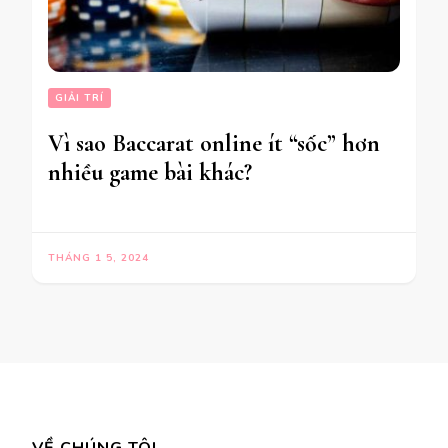
GIẢI TRÍ
Vì sao Baccarat online ít “sốc” hơn
nhiều game bài khác?
THÁNG 1 5, 2024
VỀ CHÚNG TÔI