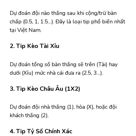
Dự đoán đội nào thắng sau khi cộng/trừ bàn
chấp (0.5, 1, 1.5…). Đây là loại tip phổ biến nhất
tại Việt Nam.
2. Tip Kèo Tài Xỉu
Dự đoán tổng số bàn thắng sẽ trên (Tài) hay
dưới (Xỉu) mức nhà cái đưa ra (2.5, 3…).
3. Tip Kèo Châu Âu (1X2)
Dự đoán đội nhà thắng (1), hòa (X), hoặc đội
khách thắng (2).
4. Tip Tỷ Số Chính Xác