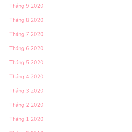
Tháng 9 2020
Tháng 8 2020
Tháng 7 2020
Tháng 6 2020
Tháng 5 2020
Tháng 4 2020
Tháng 3 2020
Tháng 2 2020
Tháng 1 2020