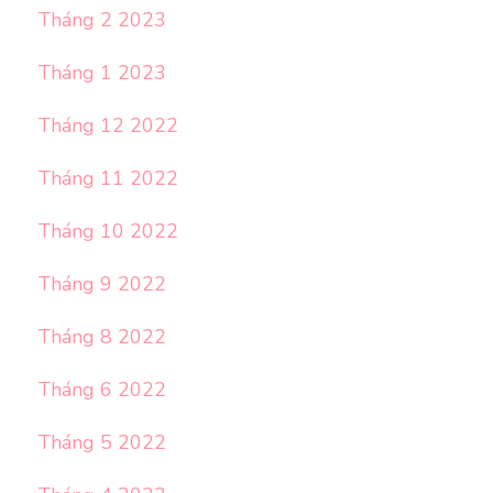
Tháng 2 2023
Tháng 1 2023
Tháng 12 2022
Tháng 11 2022
Tháng 10 2022
Tháng 9 2022
Tháng 8 2022
Tháng 6 2022
Tháng 5 2022