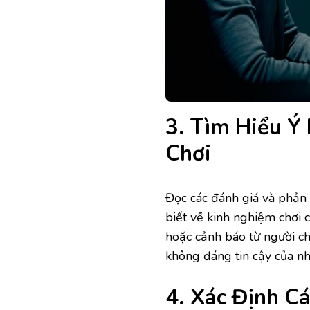
3. Tìm Hiểu Ý
Chơi
Đọc các đánh giá và phản h
biết về kinh nghiệm chơi c
hoặc cảnh báo từ người ch
không đáng tin cậy của nh
4. Xác Định C