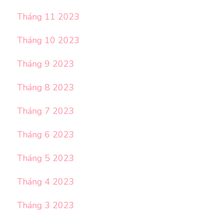
Tháng 11 2023
Tháng 10 2023
Tháng 9 2023
Tháng 8 2023
Tháng 7 2023
Tháng 6 2023
Tháng 5 2023
Tháng 4 2023
Tháng 3 2023