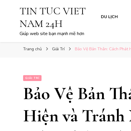
TIN TUC VIET
DU LỊCH
NAM 24H
Giúp web site bạn mạnh mẽ hơn
Trang chủ
Giải Trí
Bảo Vệ Bản Thân: Cách Phát 
GIẢI TRÍ
Bảo Vệ Bản Th
Hiện và Tránh