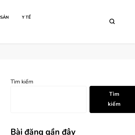
 SẢN
Y TẾ
Tìm kiếm
Tìm
kiếm
Bài đăng gần đây