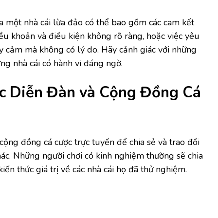
a một nhà cái lừa đảo có thể bao gồm các cam kết
iều khoản và điều kiện không rõ ràng, hoặc việc yêu
ạy cảm mà không có lý do. Hãy cảnh giác với những
ng nhà cái có hành vi đáng ngờ.
c Diễn Đàn và Cộng Đồng Cá
cộng đồng cá cược trực tuyến để chia sẻ và trao đổi
khác. Những người chơi có kinh nghiệm thường sẽ chia
ến thức giá trị về các nhà cái họ đã thử nghiệm.