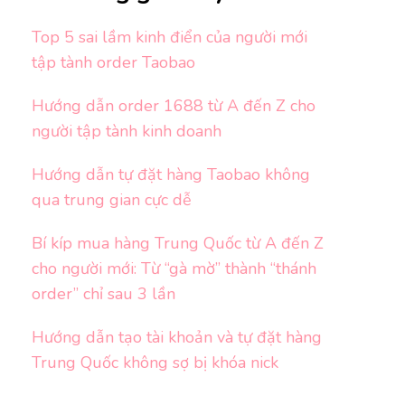
Top 5 sai lầm kinh điển của người mới
tập tành order Taobao
Hướng dẫn order 1688 từ A đến Z cho
người tập tành kinh doanh
Hướng dẫn tự đặt hàng Taobao không
qua trung gian cực dễ
Bí kíp mua hàng Trung Quốc từ A đến Z
cho người mới: Từ “gà mờ” thành “thánh
order” chỉ sau 3 lần
Hướng dẫn tạo tài khoản và tự đặt hàng
Trung Quốc không sợ bị khóa nick