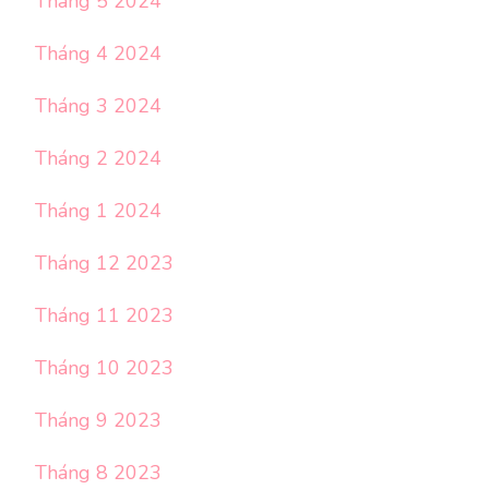
Tháng 5 2024
Tháng 4 2024
Tháng 3 2024
Tháng 2 2024
Tháng 1 2024
Tháng 12 2023
Tháng 11 2023
Tháng 10 2023
Tháng 9 2023
Tháng 8 2023