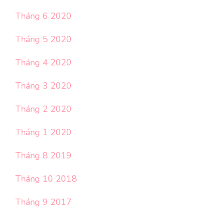
Tháng 6 2020
Tháng 5 2020
Tháng 4 2020
Tháng 3 2020
Tháng 2 2020
Tháng 1 2020
Tháng 8 2019
Tháng 10 2018
Tháng 9 2017