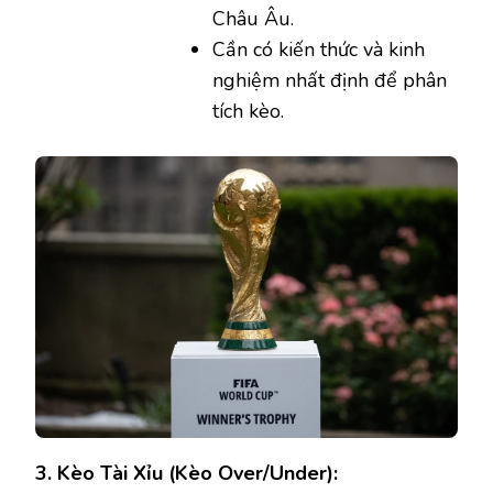
Châu Âu.
Cần có kiến thức và kinh
nghiệm nhất định để phân
tích kèo.
3. Kèo Tài Xỉu (Kèo Over/Under):