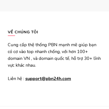
VỀ CHÚNG TÔI
Cung cấp thệ thống PBN mạnh mẽ giúp bạn
có cơ vào top nhanh chống, với hơn 100+
domain VN , và domain quốc tế, hỗ trợ 30+ lĩnh
vực khác nhau.
Liên hệ :
support@pbn24h.com