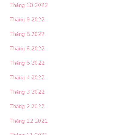
Tháng 10 2022
Tháng 9 2022
Tháng 8 2022
Tháng 6 2022
Tháng 5 2022
Tháng 4 2022
Tháng 3 2022
Tháng 2 2022
Tháng 12 2021