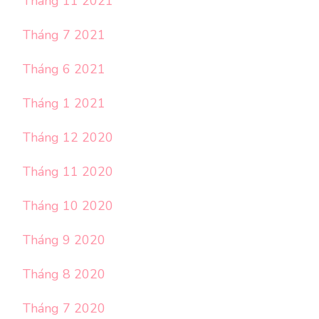
Tháng 11 2021
Tháng 7 2021
Tháng 6 2021
Tháng 1 2021
Tháng 12 2020
Tháng 11 2020
Tháng 10 2020
Tháng 9 2020
Tháng 8 2020
Tháng 7 2020