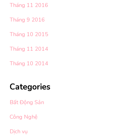
Tháng 11 2016
Tháng 9 2016
Tháng 10 2015
Tháng 11 2014
Tháng 10 2014
Categories
Bất Động Sản
Công Nghệ
Dịch vụ