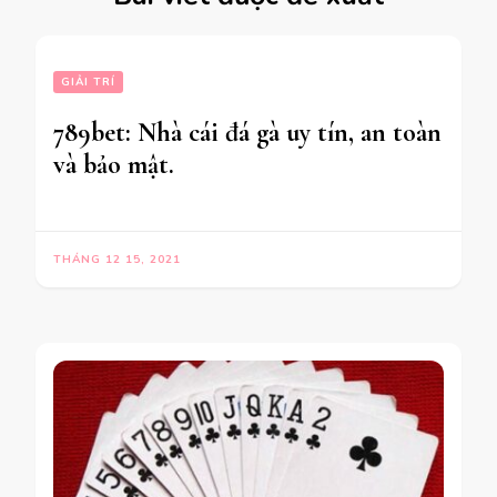
GIẢI TRÍ
789bet: Nhà cái đá gà uy tín, an toàn
và bảo mật.
THÁNG 12 15, 2021