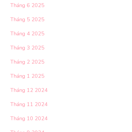
Tháng 6 2025
Tháng 5 2025
Tháng 4 2025
Tháng 3 2025
Tháng 2 2025
Tháng 1 2025
Tháng 12 2024
Tháng 11 2024
Tháng 10 2024