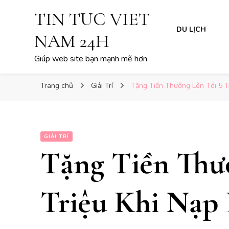
TIN TUC VIET
DU LỊCH
NAM 24H
Giúp web site bạn mạnh mẽ hơn
Trang chủ
Giải Trí
Tặng Tiền Thưởng Lên Tới 5 Tr
GIẢI TRÍ
Tặng Tiền Thư
Triệu Khi Nạp 