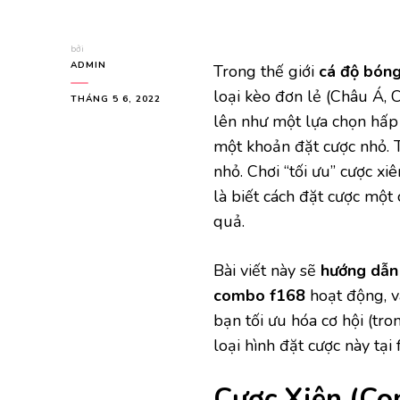
bởi
ADMIN
Trong thế giới
cá độ bón
loại kèo đơn lẻ (Châu Á, 
THÁNG 5 6, 2022
lên như một lựa chọn hấp 
một khoản đặt cược nhỏ. Tu
nhỏ. Chơi “tối ưu” cược xi
là biết cách đặt cược một 
quả.
Bài viết này sẽ
hướng dẫn 
combo f168
hoạt động, v
bạn tối ưu hóa cơ hội (tro
loại hình đặt cược này tạ
Cược Xiên (Co