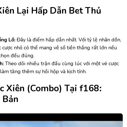
Xiên Lại Hấp Dẫn Bet Thủ
ổng Lồ:
Đây là điểm hấp dẫn nhất. Với tỷ lệ nhân dồn,
 cược nhỏ có thể mang về số tiền thắng rất lớn nếu
 chọn đều đúng.
h:
Theo dõi nhiều trận đấu cùng lúc với một vé cược
làm tăng thêm sự hồi hộp và kịch tính.
c Xiên (Combo) Tại f168:
 Bản