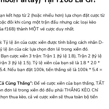
bạn kết hợp từ 2 (hoặc nhiều hơn) lựa chọn đặt cược từ
oặc đôi khi cùng một trận đấu nhưng các loại kèo
của f168) thành MỘT vé cược duy nhất.
ệ:
Tỷ lệ ăn của cược xiên được tính bằng cách nhân D-
ỷ lệ ăn của các lựa chọn đơn lẻ trong xiên đó.
Bạn cược xiên 3 trận: Trận 1 (tỷ lệ 1.8), Trận 2 (tỷ lệ
Trận 3 (tỷ lệ 1.5). Tỷ lệ xiên của bạn sẽ là 1.8 * 2.0 *
 5.4. Nếu bạn đặt 100k, tiền thắng sẽ là 100k * 5.4 =
 Cả Cùng Thắng”:
Để vé cược xiên của bạn thắng, TẤT
ọn đơn lẻ trong xiên đó đều phải THẮNG KÈO. Chỉ
ọn thua kèo, cả vé cược xiên sẽ thua toàn bộ tiền