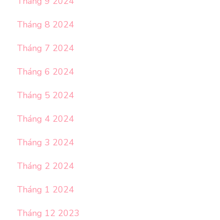
Tháng 9 2024
Tháng 8 2024
Tháng 7 2024
Tháng 6 2024
Tháng 5 2024
Tháng 4 2024
Tháng 3 2024
Tháng 2 2024
Tháng 1 2024
Tháng 12 2023