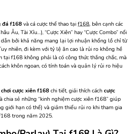
g đá f168
và cá cược thể thao tại
f168
, bên cạnh các
Châu Âu, Tài Xỉu…), “Cược Xiên” hay “Cược Combo” nổi
dẫn bởi khả năng mang lại lợi nhuận khổng lồ chỉ từ
y nhiên, đi kèm với tỷ lệ ăn cao là rủi ro không hề
ên tại f168 không phải là có công thức thắng chắc, mà
cách khôn ngoan, có tính toán và quản lý rủi ro hiệu
chơi cược xiên f168
chi tiết, giải thích cách
cược
à chia sẻ những “kinh nghiệm cược xiên f168” giúp
ng giới hạn có thể) và giảm thiểu rủi ro khi tham gia
i f168 trong năm 2025.
mbo/Parlay) Tại f168 Là Gì?