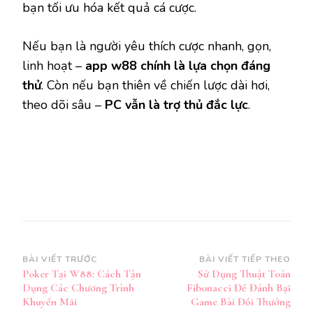
bạn tối ưu hóa kết quả cá cược.
Nếu bạn là người yêu thích cược nhanh, gọn,
linh hoạt –
app w88 chính là lựa chọn đáng
thử
. Còn nếu bạn thiên về chiến lược dài hơi,
theo dõi sâu –
PC vẫn là trợ thủ đắc lực
.
Điều
BÀI VIẾT TRƯỚC
BÀI VIẾT TIẾP THEO
Poker Tại W88: Cách Tận
Sử Dụng Thuật Toán
hướng
Dụng Các Chương Trình
Fibonacci Để Đánh Bại
bài
Khuyến Mãi
Game Bài Đổi Thưởng