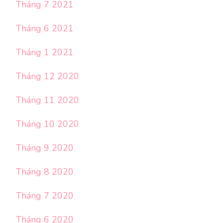
Tháng 7 2021
Tháng 6 2021
Tháng 1 2021
Tháng 12 2020
Tháng 11 2020
Tháng 10 2020
Tháng 9 2020
Tháng 8 2020
Tháng 7 2020
Tháng 6 2020