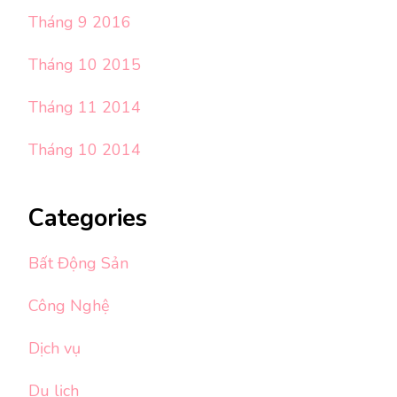
Tháng 9 2016
Tháng 10 2015
Tháng 11 2014
Tháng 10 2014
Categories
Bất Động Sản
Công Nghệ
Dịch vụ
Du lịch