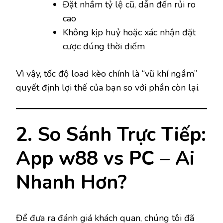
Đặt nhầm tỷ lệ cũ, dẫn đến rủi ro
cao
Không kịp huỷ hoặc xác nhận đặt
cược đúng thời điểm
Vì vậy, tốc độ load kèo chính là “vũ khí ngầm”
quyết định lợi thế của bạn so với phần còn lại.
2. So Sánh Trực Tiếp:
App w88 vs PC – Ai
Nhanh Hơn?
Để đưa ra đánh giá khách quan, chúng tôi đã