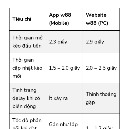
App w88
Website
Tiêu chí
(Mobile)
w88 (PC)
Thời gian mở
2.3 giây
2.9 giây
kèo đầu tiên
Thời gian
cập nhật kèo
1.5 – 2.0 giây
2.0 – 2.5 giây
mới
Tình trạng
Thỉnh thoảng
delay khi có
Ít xảy ra
gặp
biến động
Tốc độ phản
Gần như lập
hồi khi đặt
1 – 1.2 giây