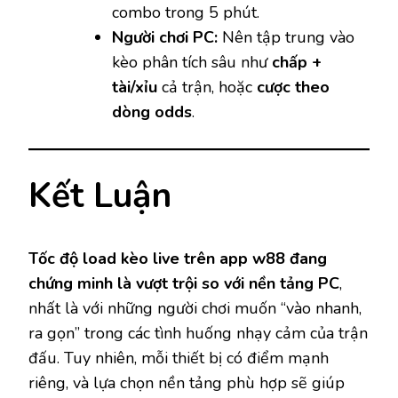
combo trong 5 phút.
Người chơi PC:
Nên tập trung vào
kèo phân tích sâu như
chấp +
tài/xỉu
cả trận, hoặc
cược theo
dòng odds
.
Kết Luận
Tốc độ load kèo live trên app w88 đang
chứng minh là vượt trội so với nền tảng PC
,
nhất là với những người chơi muốn “vào nhanh,
ra gọn” trong các tình huống nhạy cảm của trận
đấu. Tuy nhiên, mỗi thiết bị có điểm mạnh
riêng, và lựa chọn nền tảng phù hợp sẽ giúp