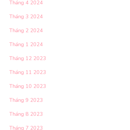
Tháng 4 2024
Tháng 3 2024
Tháng 2 2024
Tháng 1 2024
Tháng 12 2023
Tháng 11 2023
Tháng 10 2023
Tháng 9 2023
Tháng 8 2023
Tháng 7 2023