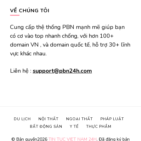
VỀ CHÚNG TÔI
Cung cấp thệ thống PBN mạnh mẽ giúp bạn
có cơ vào top nhanh chống, với hơn 100+
domain VN , và domain quốc tế, hỗ trợ 30+ lĩnh
vực khác nhau.
Liên hệ :
support@pbn24h.com
DU LỊCH
NỘI THẤT
NGOẠI THẤT
PHÁP LUẬT
BẤT ĐỘNG SẢN
Y TẾ
THỰC PHẨM
© Bản quyền2026
TIN TUC VIET NAM 24H
. Đã đăng ký bản