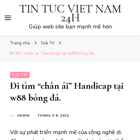
TIN TUC VIET NAM
24H
Giúp web site bạn mạnh mẽ hơn
Trang chủ
Giải Trí
Đi tìm “chân ái” Handicap tại w88 bóng đá.
GIẢI TRÍ
Đi tìm “chân ái” Handicap tại
w88 bóng đá.
bởi
ADMIN
THÁNG 5 8, 2022
Với sự phát triển mạnh mẽ của công nghệ di