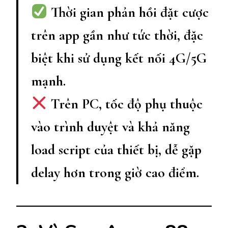
Thời gian phản hồi đặt cược
trên app gần như tức thời, đặc
biệt khi sử dụng kết nối 4G/5G
mạnh.
Trên PC, tốc độ phụ thuộc
vào trình duyệt và khả năng
load script của thiết bị, dễ gặp
delay hơn trong giờ cao điểm.