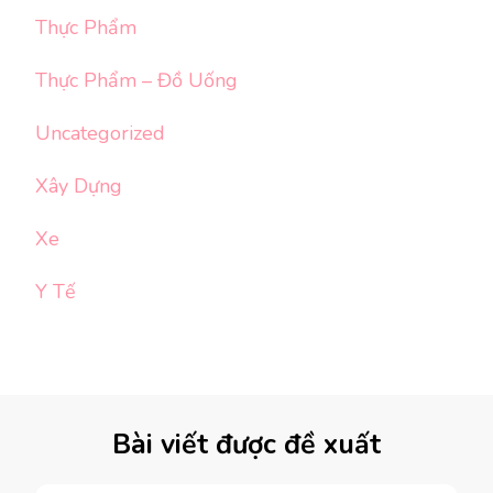
Thực Phẩm
Thực Phẩm – Đồ Uống
Uncategorized
Xây Dựng
Xe
Y Tế
Bài viết được đề xuất