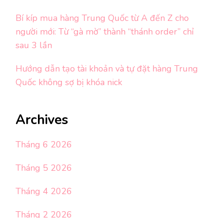
Bí kíp mua hàng Trung Quốc từ A đến Z cho
người mới: Từ “gà mờ” thành “thánh order” chỉ
sau 3 lần
Hướng dẫn tạo tài khoản và tự đặt hàng Trung
Quốc không sợ bị khóa nick
Archives
Tháng 6 2026
Tháng 5 2026
Tháng 4 2026
Tháng 2 2026