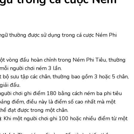
 ngữ thường được sử dụng trong cá cược Ném Phi
Một vòng đấu hoàn chỉnh trong Ném Phi Tiêu, thường
mỗi người chơi ném 3 lần.
t bộ sưu tập các chân, thường bao gồm 3 hoặc 5 chân,
giải đấu.
 người chơi ghi điểm 180 bằng cách ném ba phi tiêu
bảng điểm, điều này là điểm số cao nhất mà một
thể đạt được trong một chân.
)
: Khi một người chơi ghi 100 hoặc nhiều điểm từ một