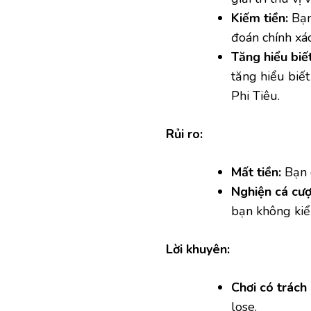
Kiếm tiền:
Bạn
đoán chính xá
Tăng hiểu biế
tăng hiểu biết
Phi Tiêu.
Rủi ro:
Mất tiền:
Bạn c
Nghiện cá cượ
bạn không kiể
Lời khuyên:
Chơi có trách
lose.