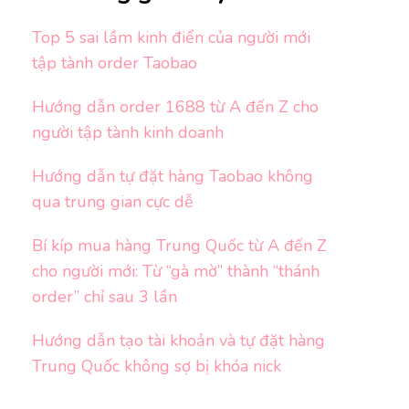
Top 5 sai lầm kinh điển của người mới
tập tành order Taobao
Hướng dẫn order 1688 từ A đến Z cho
người tập tành kinh doanh
Hướng dẫn tự đặt hàng Taobao không
qua trung gian cực dễ
Bí kíp mua hàng Trung Quốc từ A đến Z
cho người mới: Từ “gà mờ” thành “thánh
order” chỉ sau 3 lần
Hướng dẫn tạo tài khoản và tự đặt hàng
Trung Quốc không sợ bị khóa nick