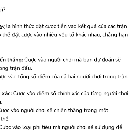
gì?
ay
là hình thức đặt cược tiền vào kết quả của các trận
 thể đặt cược vào nhiều yếu tố khác nhau, chẳng hạn
iến thắng:
Cược vào người chơi mà bạn dự đoán sẽ
ong trận đấu.
ợc vào tổng số điểm của cả hai người chơi trong trận
 xác:
Cược vào điểm số chính xác của từng người chơi
.
ược vào người chơi sẽ chiến thắng trong một
thể.
ược vào loại phi tiêu mà người chơi sẽ sử dụng để