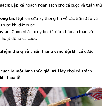
sách:
Lập kế hoạch ngân sách cho cá cược và tuân thủ
ông tin:
Nghiên cứu kỹ thông tin về các trận đấu và
trước khi đặt cược.
y tín:
Chọn nhà cái uy tín để đảm bảo an toàn và
 hoạt động cá cược.
ghiệm thú vị và chiến thắng vang dội khi cá cược
cược là một hình thức giải trí. Hãy chơi có trách
hi thua lỗ.