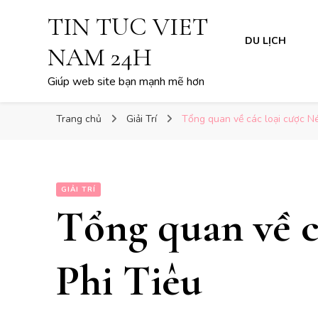
TIN TUC VIET
DU LỊCH
NAM 24H
Giúp web site bạn mạnh mẽ hơn
Trang chủ
Giải Trí
Tổng quan về các loại cược N
GIẢI TRÍ
Tổng quan về c
Phi Tiêu