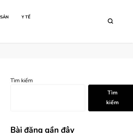
 SẢN
Y TẾ
Tìm kiếm
Tìm
kiếm
Bài đăng gần đây