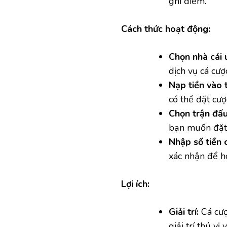
ghi điểm.
Cách thức hoạt động:
Chọn nhà cái u
dịch vụ cá cư
Nạp tiền vào 
có thể đặt cượ
Chọn trận đấu
bạn muốn đặt 
Nhập số tiền 
xác nhận để ho
Lợi ích:
Giải trí:
Cá cượ
giải trí thú vị 