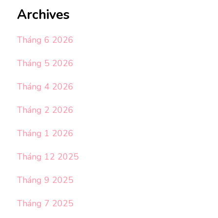
Archives
Tháng 6 2026
Tháng 5 2026
Tháng 4 2026
Tháng 2 2026
Tháng 1 2026
Tháng 12 2025
Tháng 9 2025
Tháng 7 2025