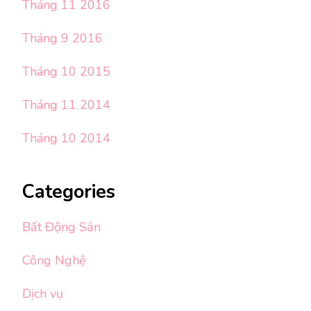
Tháng 11 2016
Tháng 9 2016
Tháng 10 2015
Tháng 11 2014
Tháng 10 2014
Categories
Bất Động Sản
Công Nghệ
Dịch vụ