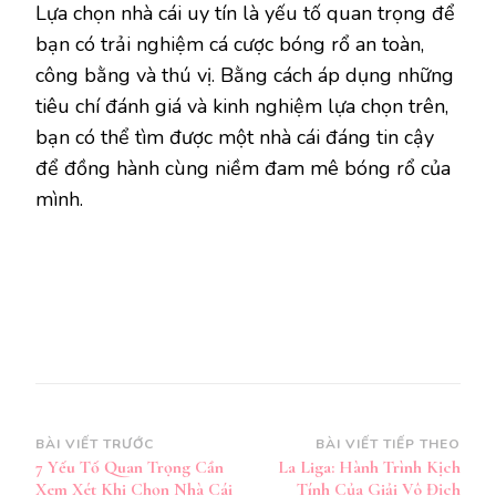
Lựa chọn nhà cái uy tín là yếu tố quan trọng để
bạn có trải nghiệm cá cược bóng rổ an toàn,
công bằng và thú vị. Bằng cách áp dụng những
tiêu chí đánh giá và kinh nghiệm lựa chọn trên,
bạn có thể tìm được một nhà cái đáng tin cậy
để đồng hành cùng niềm đam mê bóng rổ của
mình.
Điều
BÀI VIẾT TRƯỚC
BÀI VIẾT TIẾP THEO
7 Yếu Tố Quan Trọng Cần
La Liga: Hành Trình Kịch
hướng
Xem Xét Khi Chọn Nhà Cái
Tính Của Giải Vô Địch