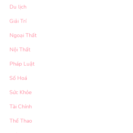
Du lịch
Giải Trí
Ngoại Thất
Nội Thất
Pháp Luật
Số Hoá
Sức Khỏe
Tài Chính
Thể Thao