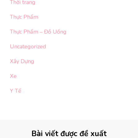
Thời trang
Thực Phẩm
Thực Phẩm – Đồ Uống
Uncategorized
Xây Dựng
Xe
Y Tế
Bài viết được đề xuất