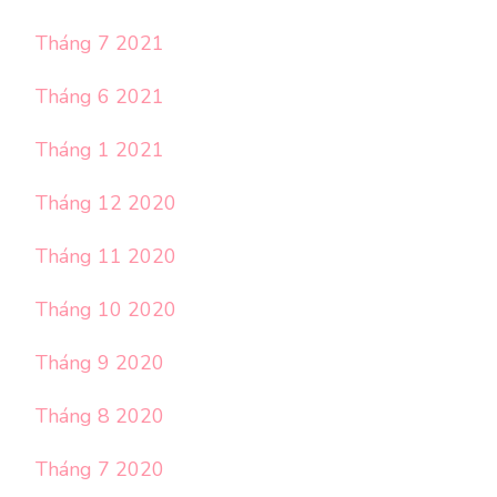
Tháng 7 2021
Tháng 6 2021
Tháng 1 2021
Tháng 12 2020
Tháng 11 2020
Tháng 10 2020
Tháng 9 2020
Tháng 8 2020
Tháng 7 2020