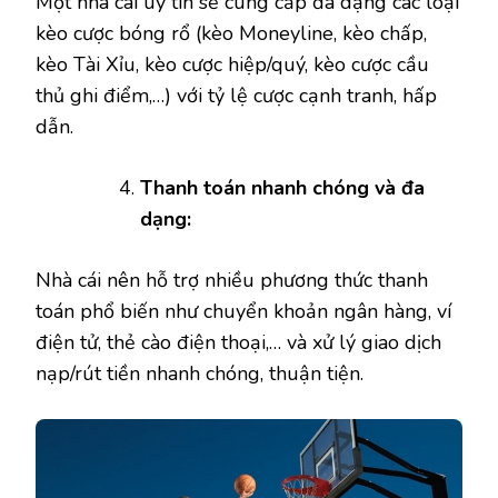
Một nhà cái uy tín sẽ cung cấp đa dạng các loại
kèo cược bóng rổ (kèo Moneyline, kèo chấp,
kèo Tài Xỉu, kèo cược hiệp/quý, kèo cược cầu
thủ ghi điểm,…) với tỷ lệ cược cạnh tranh, hấp
dẫn.
Thanh toán nhanh chóng và đa
dạng:
Nhà cái nên hỗ trợ nhiều phương thức thanh
toán phổ biến như chuyển khoản ngân hàng, ví
điện tử, thẻ cào điện thoại,… và xử lý giao dịch
nạp/rút tiền nhanh chóng, thuận tiện.