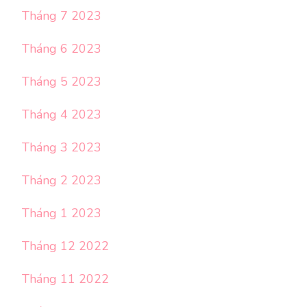
Tháng 7 2023
Tháng 6 2023
Tháng 5 2023
Tháng 4 2023
Tháng 3 2023
Tháng 2 2023
Tháng 1 2023
Tháng 12 2022
Tháng 11 2022