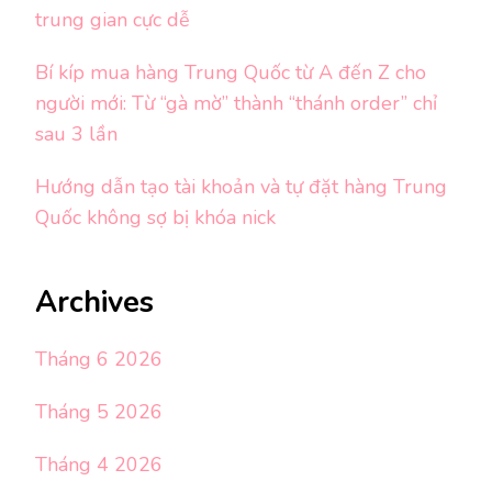
trung gian cực dễ
Bí kíp mua hàng Trung Quốc từ A đến Z cho
người mới: Từ “gà mờ” thành “thánh order” chỉ
sau 3 lần
Hướng dẫn tạo tài khoản và tự đặt hàng Trung
Quốc không sợ bị khóa nick
Archives
Tháng 6 2026
Tháng 5 2026
Tháng 4 2026