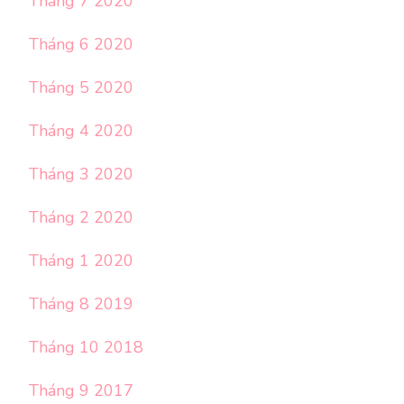
Tháng 7 2020
Tháng 6 2020
Tháng 5 2020
Tháng 4 2020
Tháng 3 2020
Tháng 2 2020
Tháng 1 2020
Tháng 8 2019
Tháng 10 2018
Tháng 9 2017