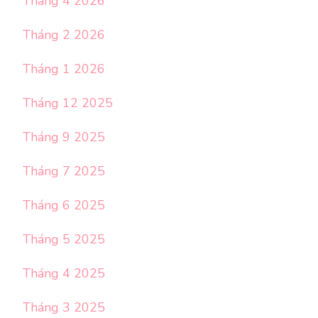
Tháng 4 2026
Tháng 2 2026
Tháng 1 2026
Tháng 12 2025
Tháng 9 2025
Tháng 7 2025
Tháng 6 2025
Tháng 5 2025
Tháng 4 2025
Tháng 3 2025