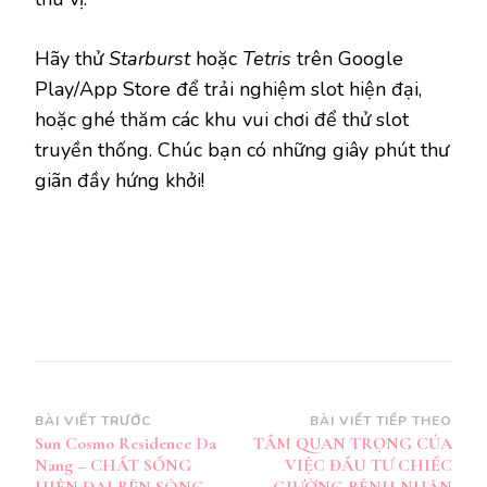
Hãy thử
Starburst
hoặc
Tetris
trên Google
Play/App Store để trải nghiệm slot hiện đại,
hoặc ghé thăm các khu vui chơi để thử slot
truyền thống. Chúc bạn có những giây phút thư
giãn đầy hứng khởi!
Điều
BÀI VIẾT TRƯỚC
BÀI VIẾT TIẾP THEO
Sun Cosmo Residence Da
TẦM QUAN TRỌNG CỦA
hướng
Nang – CHẤT SỐNG
VIỆC ĐẦU TƯ CHIẾC