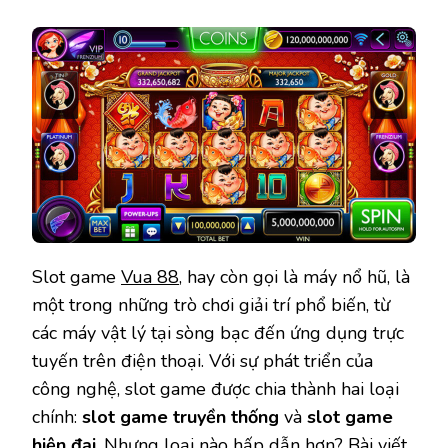
Slot game
Vua 88
, hay còn gọi là máy nổ hũ, là
một trong những trò chơi giải trí phổ biến, từ
các máy vật lý tại sòng bạc đến ứng dụng trực
tuyến trên điện thoại. Với sự phát triển của
công nghệ, slot game được chia thành hai loại
chính:
slot game truyền thống
và
slot game
hiện đại
. Nhưng loại nào hấp dẫn hơn? Bài viết