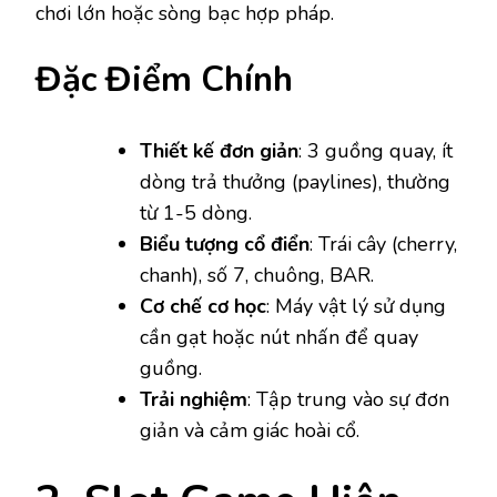
chơi lớn hoặc sòng bạc hợp pháp.
Đặc Điểm Chính
Thiết kế đơn giản
: 3 guồng quay, ít
dòng trả thưởng (paylines), thường
từ 1-5 dòng.
Biểu tượng cổ điển
: Trái cây (cherry,
chanh), số 7, chuông, BAR.
Cơ chế cơ học
: Máy vật lý sử dụng
cần gạt hoặc nút nhấn để quay
guồng.
Trải nghiệm
: Tập trung vào sự đơn
giản và cảm giác hoài cổ.