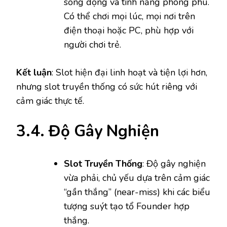
sống động và tính năng phong phú.
Có thể chơi mọi lúc, mọi nơi trên
điện thoại hoặc PC, phù hợp với
người chơi trẻ.
Kết luận
: Slot hiện đại linh hoạt và tiện lợi hơn,
nhưng slot truyền thống có sức hút riêng với
cảm giác thực tế.
3.4. Độ Gây Nghiện
Slot Truyền Thống
: Độ gây nghiện
vừa phải, chủ yếu dựa trên cảm giác
“gần thắng” (near-miss) khi các biểu
tượng suýt tạo tổ Founder hợp
thắng.