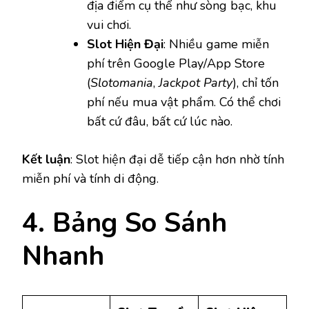
địa điểm cụ thể như sòng bạc, khu
vui chơi.
Slot Hiện Đại
: Nhiều game miễn
phí trên Google Play/App Store
(
Slotomania
,
Jackpot Party
), chỉ tốn
phí nếu mua vật phẩm. Có thể chơi
bất cứ đâu, bất cứ lúc nào.
Kết luận
: Slot hiện đại dễ tiếp cận hơn nhờ tính
miễn phí và tính di động.
4. Bảng So Sánh
Nhanh