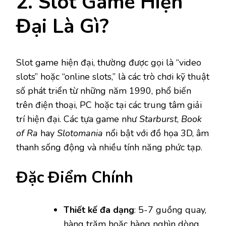
2. Slot Game Hiện
Đại Là Gì?
Slot game hiện đại, thường được gọi là “video
slots” hoặc “online slots,” là các trò chơi kỹ thuật
số phát triển từ những năm 1990, phổ biến
trên điện thoại, PC hoặc tại các trung tâm giải
trí hiện đại. Các tựa game như
Starburst
,
Book
of Ra
hay
Slotomania
nổi bật với đồ họa 3D, âm
thanh sống động và nhiều tính năng phức tạp.
Đặc Điểm Chính
Thiết kế đa dạng
: 5-7 guồng quay,
hàng trăm hoặc hàng nghìn dòng