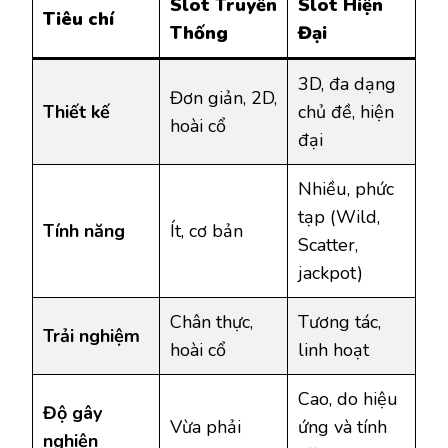
Slot Truyền
Slot Hiện
Tiêu chí
Thống
Đại
3D, đa dạng
Đơn giản, 2D,
Thiết kế
chủ đề, hiện
hoài cổ
đại
Nhiều, phức
tạp (Wild,
Tính năng
Ít, cơ bản
Scatter,
jackpot)
Chân thực,
Tương tác,
Trải nghiệm
hoài cổ
linh hoạt
Cao, do hiệu
Độ gây
Vừa phải
ứng và tính
nghiện