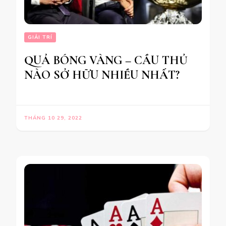
GIẢI TRÍ
QUẢ BÓNG VÀNG – CẦU THỦ
NÀO SỞ HỮU NHIỀU NHẤT?
THÁNG 10 29, 2022