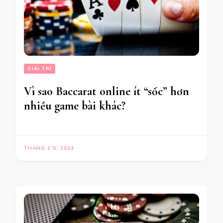
GIẢI TRÍ
Vì sao Baccarat online ít “sốc” hơn
nhiều game bài khác?
THÁNG 1 5, 2024