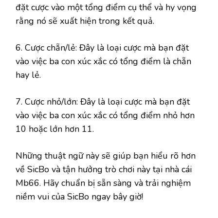
đặt cược vào một tổng điểm cụ thể và hy vọng
rằng nó sẽ xuất hiện trong kết quả.
6. Cược chẵn/lẻ: Đây là loại cược mà bạn đặt
vào việc ba con xúc xắc có tổng điểm là chẵn
hay lẻ.
7. Cược nhỏ/lớn: Đây là loại cược mà bạn đặt
vào việc ba con xúc xắc có tổng điểm nhỏ hơn
10 hoặc lớn hơn 11.
Những thuật ngữ này sẽ giúp bạn hiểu rõ hơn
về SicBo và tận hưởng trò chơi này tại nhà cái
Mb66. Hãy chuẩn bị sẵn sàng và trải nghiệm
niềm vui của SicBo ngay bây giờ!