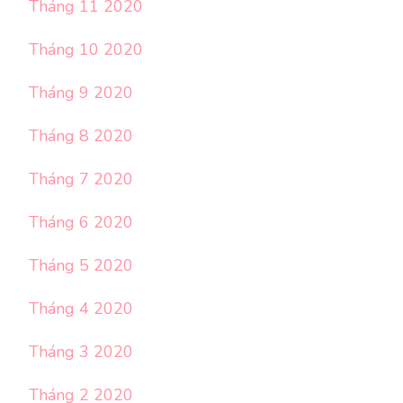
Tháng 11 2020
Tháng 10 2020
Tháng 9 2020
Tháng 8 2020
Tháng 7 2020
Tháng 6 2020
Tháng 5 2020
Tháng 4 2020
Tháng 3 2020
Tháng 2 2020