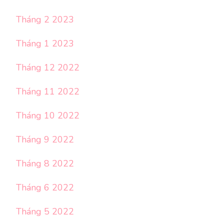
Tháng 2 2023
Tháng 1 2023
Tháng 12 2022
Tháng 11 2022
Tháng 10 2022
Tháng 9 2022
Tháng 8 2022
Tháng 6 2022
Tháng 5 2022