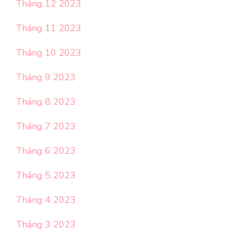
Tháng 12 2023
Tháng 11 2023
Tháng 10 2023
Tháng 9 2023
Tháng 8 2023
Tháng 7 2023
Tháng 6 2023
Tháng 5 2023
Tháng 4 2023
Tháng 3 2023