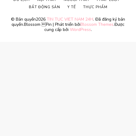
BẤT ĐỘNG SẢN
Y TẾ
THỰC PHẨM
© Bản quyền2026
TIN TUC VIET NAM 24H
. Đã đăng ký bản
quyền.
Blossom Pin | Phát triển bởi
Blossom Themes
.Được
cung cấp bởi
WordPress
.