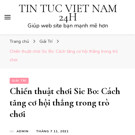
TIN TUC VIET NAM
24H
Giúp web site bạn mạnh mẽ hơn
Trang chủ
Giải Trí
Chiến thuật chơi Sic Bo: Cách tăng cơ hội thắng trong trò
chơi
GIẢI TRÍ
Chiến thuật chơi Sic Bo: Cách
tăng cơ hội thắng trong trò
chơi
bởi
ADMIN
THÁNG 7 11, 2021