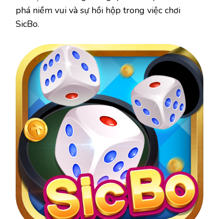
phá niềm vui và sự hồi hộp trong việc chơi
SicBo.