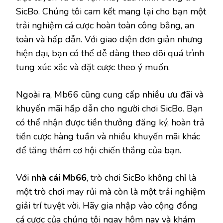
SicBo. Chúng tôi cam kết mang lại cho bạn một
trải nghiệm cá cược hoàn toàn công bằng, an
toàn và hấp dẫn. Với giao diện đơn giản nhưng
hiện đại, bạn có thể dễ dàng theo dõi quá trình
tung xúc xắc và đặt cược theo ý muốn.
Ngoài ra, Mb66 cũng cung cấp nhiều ưu đãi và
khuyến mãi hấp dẫn cho người chơi SicBo. Bạn
có thể nhận được tiền thưởng đăng ký, hoàn trả
tiền cược hàng tuần và nhiều khuyến mãi khác
để tăng thêm cơ hội chiến thắng của bạn.
Với
nhà cái Mb66
, trò chơi SicBo không chỉ là
một trò chơi may rủi mà còn là một trải nghiệm
giải trí tuyệt vời. Hãy gia nhập vào cộng đồng
cá cược của chúng tôi ngay hôm nay và khám