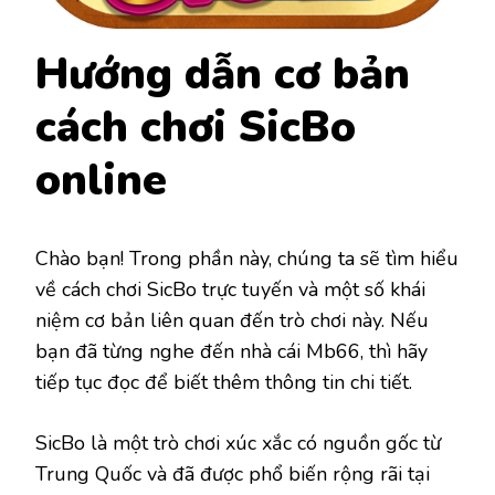
Hướng dẫn cơ bản
cách chơi SicBo
online
Chào bạn! Trong phần này, chúng ta sẽ tìm hiểu
về cách chơi SicBo trực tuyến và một số khái
niệm cơ bản liên quan đến trò chơi này. Nếu
bạn đã từng nghe đến nhà cái Mb66, thì hãy
tiếp tục đọc để biết thêm thông tin chi tiết.
SicBo là một trò chơi xúc xắc có nguồn gốc từ
Trung Quốc và đã được phổ biến rộng rãi tại