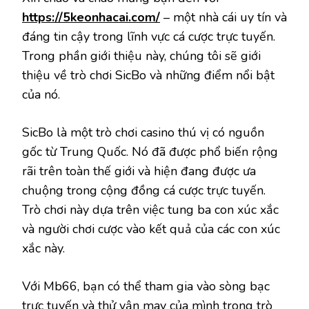
https://5keonhacai.com/
– một nhà cái uy tín và
đáng tin cậy trong lĩnh vực cá cược trực tuyến.
Trong phần giới thiệu này, chúng tôi sẽ giới
thiệu về trò chơi SicBo và những điểm nổi bật
của nó.
SicBo là một trò chơi casino thú vị có nguồn
gốc từ Trung Quốc. Nó đã được phổ biến rộng
rãi trên toàn thế giới và hiện đang được ưa
chuộng trong cộng đồng cá cược trực tuyến.
Trò chơi này dựa trên việc tung ba con xúc xắc
và người chơi cược vào kết quả của các con xúc
xắc này.
Với Mb66, bạn có thể tham gia vào sòng bạc
trực tuyến và thử vận may của mình trong trò