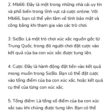
2. Mb66: Đây là một trong những nhà cái uy tín
và phổ biến trong lĩnh vực cá cược online. Với
Mb66, bạn có thể yên tâm về tính bảo mật và
công bằng khi tham gia vào các trò chơi.
3. SicBo: Là một trò chơi xúc xắc nguồn gốc từ
Trung Quốc, trong đó người chơi đặt cược vào
kết quả của ba con xúc xắc được tung lên.
4. Cược: Đây là hành động đặt tiền vào kết quả
mong muốn trong SicBo. Bạn có thể đặt cược
vào tổng điểm của ba con xúc xắc, hoặc kết quả
cụ thể của từng con xúc xắc.
5. Tổng điểm: Là tổng số điểm của ba con xúc
xắc sau khi chúng được tung lên. Bạn có thể