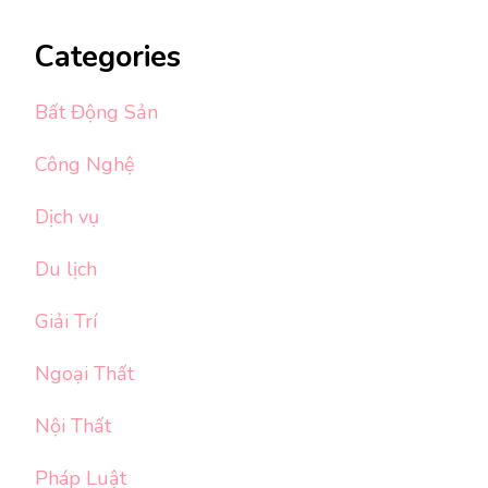
Categories
Bất Động Sản
Công Nghệ
Dịch vụ
Du lịch
Giải Trí
Ngoại Thất
Nội Thất
Pháp Luật