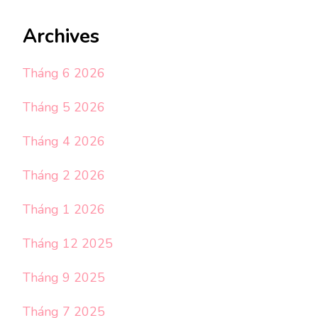
Archives
Tháng 6 2026
Tháng 5 2026
Tháng 4 2026
Tháng 2 2026
Tháng 1 2026
Tháng 12 2025
Tháng 9 2025
Tháng 7 2025