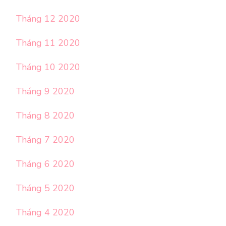
Tháng 12 2020
Tháng 11 2020
Tháng 10 2020
Tháng 9 2020
Tháng 8 2020
Tháng 7 2020
Tháng 6 2020
Tháng 5 2020
Tháng 4 2020