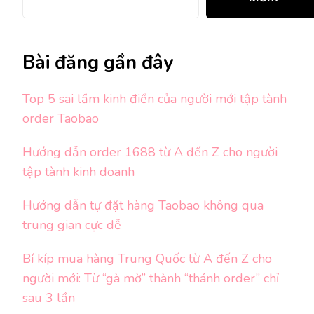
Bài đăng gần đây
Top 5 sai lầm kinh điển của người mới tập tành
order Taobao
Hướng dẫn order 1688 từ A đến Z cho người
tập tành kinh doanh
Hướng dẫn tự đặt hàng Taobao không qua
trung gian cực dễ
Bí kíp mua hàng Trung Quốc từ A đến Z cho
người mới: Từ “gà mờ” thành “thánh order” chỉ
sau 3 lần