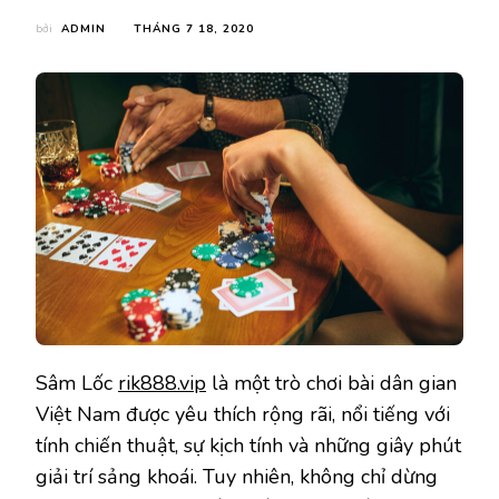
bởi
ADMIN
THÁNG 7 18, 2020
Sâm Lốc
rik888.vip
là một trò chơi bài dân gian
Việt Nam được yêu thích rộng rãi, nổi tiếng với
tính chiến thuật, sự kịch tính và những giây phút
giải trí sảng khoái. Tuy nhiên, không chỉ dừng