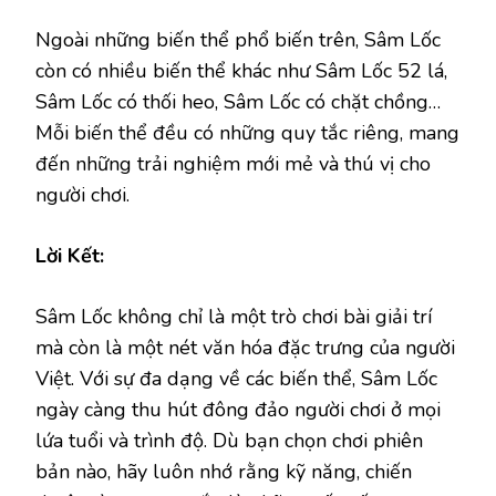
Ngoài những biến thể phổ biến trên, Sâm Lốc
còn có nhiều biến thể khác như Sâm Lốc 52 lá,
Sâm Lốc có thối heo, Sâm Lốc có chặt chồng…
Mỗi biến thể đều có những quy tắc riêng, mang
đến những trải nghiệm mới mẻ và thú vị cho
người chơi.
Lời Kết:
Sâm Lốc không chỉ là một trò chơi bài giải trí
mà còn là một nét văn hóa đặc trưng của người
Việt. Với sự đa dạng về các biến thể, Sâm Lốc
ngày càng thu hút đông đảo người chơi ở mọi
lứa tuổi và trình độ. Dù bạn chọn chơi phiên
bản nào, hãy luôn nhớ rằng kỹ năng, chiến