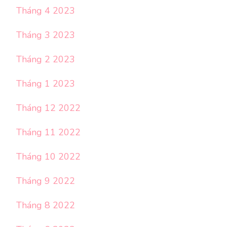
Tháng 4 2023
Tháng 3 2023
Tháng 2 2023
Tháng 1 2023
Tháng 12 2022
Tháng 11 2022
Tháng 10 2022
Tháng 9 2022
Tháng 8 2022