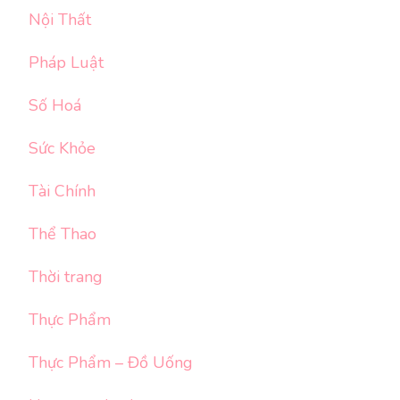
Nội Thất
Pháp Luật
Số Hoá
Sức Khỏe
Tài Chính
Thể Thao
Thời trang
Thực Phẩm
Thực Phẩm – Đồ Uống