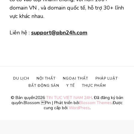
domain VN , và domain quốc tế, hỗ trợ 30+ lĩnh
vực khác nhau.
Liên hệ :
support@pbn24h.com
DU LỊCH
NỘI THẤT
NGOẠI THẤT
PHÁP LUẬT
BẤT ĐỘNG SẢN
Y TẾ
THỰC PHẨM
© Bản quyền2026
TIN TUC VIET NAM 24H
. Đã đăng ký bản
quyền.
Blossom Pin | Phát triển bởi
Blossom Themes
.Được
cung cấp bởi
WordPress
.