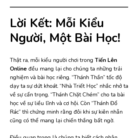
Lời Kết: Mỗi Kiểu
Người, Một Bài Học!
Thật ra, mỗi kiểu người chơi trong
Tiến Lên
Online
đều mang lại cho chúng ta những trải
nghiệm và bài học riêng. “Thánh Thần” tốc độ
dạy ta sự dứt khoát. “Nhà Triết Học” nhắc nhở ta
về sự cẩn trọng. “Thánh Chặt Chém” cho ta bài
học về sự liều lĩnh và cơ hội. Còn “Thánh Đổ
Rác” thì chứng minh rằng đôi khi sự kiên nhẫn
cũng có thể mang lại chiến thắng bất ngờ.
Điều quan trọng là chúng ta biết cách nhận