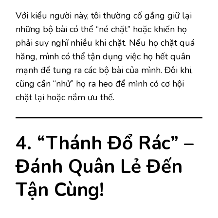
Với kiểu người này, tôi thường cố gắng giữ lại
những bộ bài có thể “né chặt” hoặc khiến họ
phải suy nghĩ nhiều khi chặt. Nếu họ chặt quá
hăng, mình có thể tận dụng việc họ hết quân
mạnh để tung ra các bộ bài của mình. Đôi khi,
cũng cần “nhử” họ ra heo để mình có cơ hội
chặt lại hoặc nắm ưu thế.
4. “Thánh Đổ Rác” –
Đánh Quân Lẻ Đến
Tận Cùng!