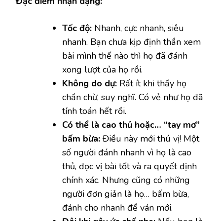
Đặc điểm nhận dạng:
Tốc độ:
Nhanh, cực nhanh, siêu
nhanh. Bạn chưa kịp định thần xem
bài mình thế nào thì họ đã đánh
xong lượt của họ rồi.
Không do dự:
Rất ít khi thấy họ
chần chừ, suy nghĩ. Có vẻ như họ đã
tính toán hết rồi.
Có thể là cao thủ hoặc… “tay mơ”
bấm bừa:
Điều này mới thú vị! Một
số người đánh nhanh vì họ là cao
thủ, đọc vị bài tốt và ra quyết định
chính xác. Nhưng cũng có những
người đơn giản là họ… bấm bừa,
đánh cho nhanh để ván mới.