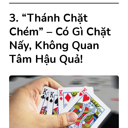
3. “Thánh Chặt
Chém” – Có Gì Chặt
Nấy, Không Quan
Tâm Hậu Quả!