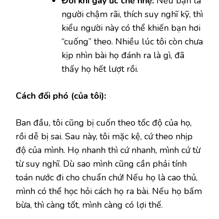
Đôi khi gây ức chế nhẹ:
Nếu bạn là
người chậm rãi, thích suy nghĩ kỹ, thì
kiểu người này có thể khiến bạn hơi
“cuống” theo. Nhiều lúc tôi còn chưa
kịp nhìn bài họ đánh ra là gì, đã
thấy họ hết lượt rồi.
Cách đối phó (của tôi):
Ban đầu, tôi cũng bị cuốn theo tốc độ của họ,
rồi dễ bị sai. Sau này, tôi mặc kệ, cứ theo nhịp
độ của mình. Họ nhanh thì cứ nhanh, mình cứ từ
từ suy nghĩ. Dù sao mình cũng cần phải tính
toán nước đi cho chuẩn chứ! Nếu họ là cao thủ,
mình có thể học hỏi cách họ ra bài. Nếu họ bấm
bừa, thì càng tốt, mình càng có lợi thế.