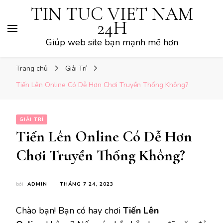
TIN TUC VIET NAM
24H
Giúp web site bạn mạnh mẽ hơn
Trang chủ
Giải Trí
Tiến Lên Online Có Dễ Hơn Chơi Truyền Thống Không?
GIẢI TRÍ
Tiến Lên Online Có Dễ Hơn
Chơi Truyền Thống Không?
bởi
ADMIN
THÁNG 7 24, 2023
Chào bạn! Bạn có hay chơi
Tiến Lên