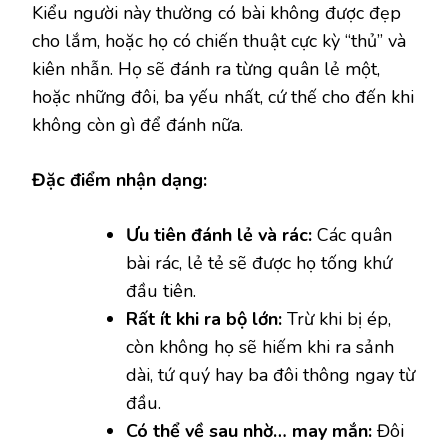
Kiểu người này thường có bài không được đẹp
cho lắm, hoặc họ có chiến thuật cực kỳ “thủ” và
kiên nhẫn. Họ sẽ đánh ra từng quân lẻ một,
hoặc những đôi, ba yếu nhất, cứ thế cho đến khi
không còn gì để đánh nữa.
Đặc điểm nhận dạng:
Ưu tiên đánh lẻ và rác:
Các quân
bài rác, lẻ tẻ sẽ được họ tống khứ
đầu tiên.
Rất ít khi ra bộ lớn:
Trừ khi bị ép,
còn không họ sẽ hiếm khi ra sảnh
dài, tứ quý hay ba đôi thông ngay từ
đầu.
Có thể về sau nhờ… may mắn:
Đôi