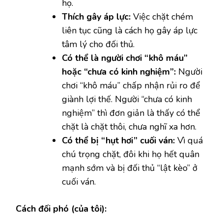
họ.
Thích gây áp lực:
Việc chặt chém
liên tục cũng là cách họ gây áp lực
tâm lý cho đối thủ.
Có thể là người chơi “khô máu”
hoặc “chưa có kinh nghiệm”:
Người
chơi “khô máu” chấp nhận rủi ro để
giành lợi thế. Người “chưa có kinh
nghiệm” thì đơn giản là thấy có thể
chặt là chặt thôi, chưa nghĩ xa hơn.
Có thể bị “hụt hơi” cuối ván:
Vì quá
chú trọng chặt, đôi khi họ hết quân
mạnh sớm và bị đối thủ “lật kèo” ở
cuối ván.
Cách đối phó (của tôi):