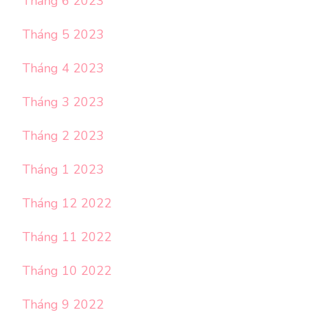
Tháng 6 2023
Tháng 5 2023
Tháng 4 2023
Tháng 3 2023
Tháng 2 2023
Tháng 1 2023
Tháng 12 2022
Tháng 11 2022
Tháng 10 2022
Tháng 9 2022