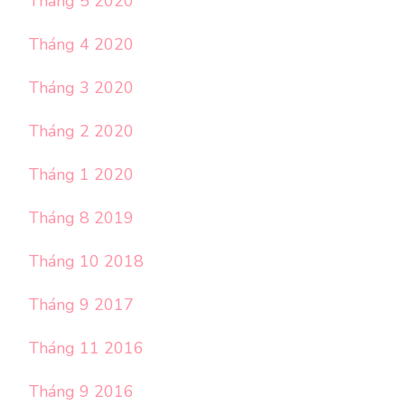
Tháng 5 2020
Tháng 4 2020
Tháng 3 2020
Tháng 2 2020
Tháng 1 2020
Tháng 8 2019
Tháng 10 2018
Tháng 9 2017
Tháng 11 2016
Tháng 9 2016