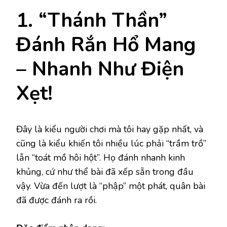
1. “Thánh Thần”
Đánh Rắn Hổ Mang
– Nhanh Như Điện
Xẹt!
Đây là kiểu người chơi mà tôi hay gặp nhất, và
cũng là kiểu khiến tôi nhiều lúc phải “trầm trồ”
lẫn “toát mồ hôi hột”. Họ đánh nhanh kinh
khủng, cứ như thể bài đã xếp sẵn trong đầu
vậy. Vừa đến lượt là “phập” một phát, quân bài
đã được đánh ra rồi.