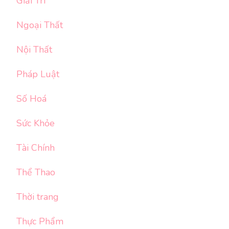
Giải Trí
Ngoại Thất
Nội Thất
Pháp Luật
Số Hoá
Sức Khỏe
Tài Chính
Thể Thao
Thời trang
Thực Phẩm