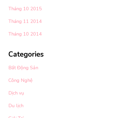
Tháng 10 2015
Tháng 11 2014
Tháng 10 2014
Categories
Bất Động Sản
Công Nghệ
Dịch vụ
Du lịch