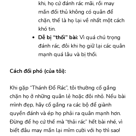
khi, họ cứ đánh rác mãi, rồi may
mắn đối thủ không có quân để
chặn, thế là họ lại về nhất một cách
khó tin.
Dễ bị “thối” bài:
Vì quá chú trọng
đánh rác, đôi khi họ giữ lại các quân
mạnh quá lâu và bị thối.
Cách đối phó (của tôi):
Khi gặp “Thánh Đổ Rác”, tôi thường cố gắng
chặn họ ở những quân lẻ hoặc đôi nhỏ. Nếu bài
mình đẹp, hãy cố gắng ra các bộ để giành
quyền đánh và ép họ phải ra quân mạnh hơn.
Đừng để họ cứ thế mà “thải rác” hết bài nhé, vì
biết đâu may mắn lại mỉm cười với họ thì sao!