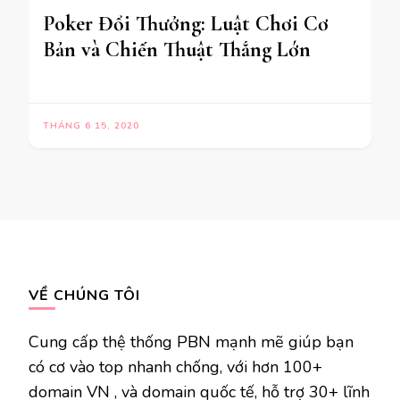
Poker Đổi Thưởng: Luật Chơi Cơ
Bản và Chiến Thuật Thắng Lớn
THÁNG 6 15, 2020
VỀ CHÚNG TÔI
Cung cấp thệ thống PBN mạnh mẽ giúp bạn
có cơ vào top nhanh chống, với hơn 100+
domain VN , và domain quốc tế, hỗ trợ 30+ lĩnh