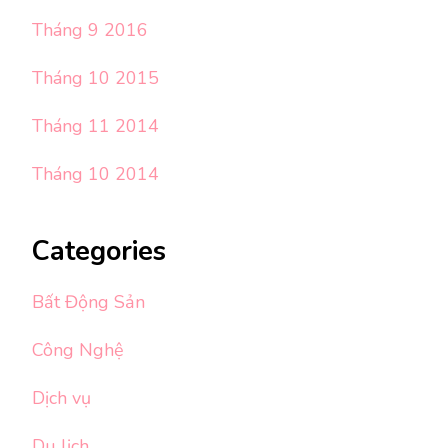
Tháng 9 2016
Tháng 10 2015
Tháng 11 2014
Tháng 10 2014
Categories
Bất Động Sản
Công Nghệ
Dịch vụ
Du lịch