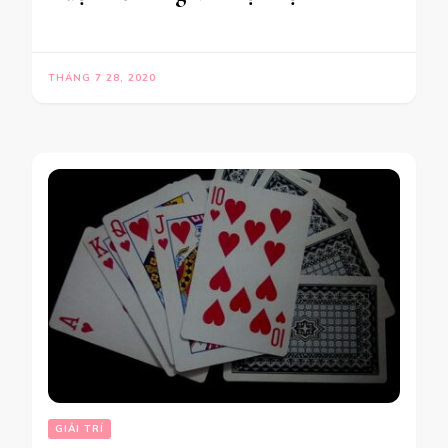
THÁNG 7 28, 2020
GIẢI TRÍ