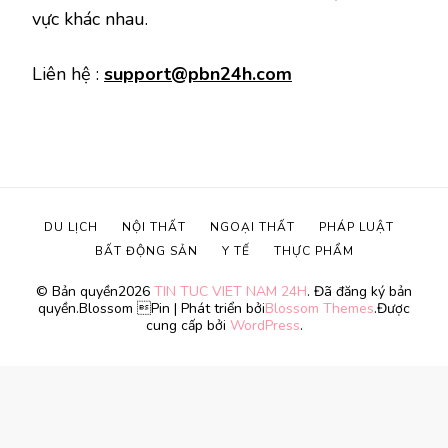
vực khác nhau.
Liên hệ :
support@pbn24h.com
DU LỊCH
NỘI THẤT
NGOẠI THẤT
PHÁP LUẬT
BẤT ĐỘNG SẢN
Y TẾ
THỰC PHẨM
© Bản quyền2026
TIN TUC VIET NAM 24H
. Đã đăng ký bản
quyền.
Blossom Pin | Phát triển bởi
Blossom Themes
.Được
cung cấp bởi
WordPress
.