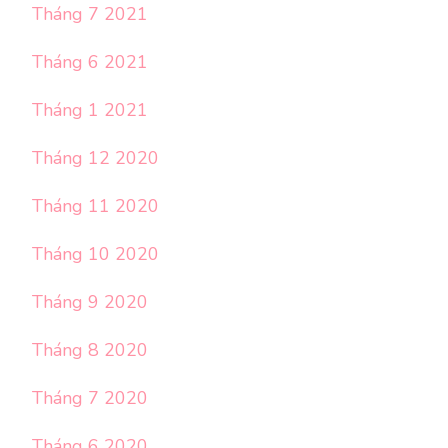
Tháng 7 2021
Tháng 6 2021
Tháng 1 2021
Tháng 12 2020
Tháng 11 2020
Tháng 10 2020
Tháng 9 2020
Tháng 8 2020
Tháng 7 2020
Tháng 6 2020