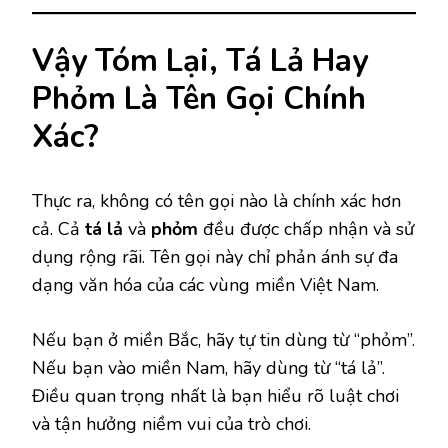
Vậy Tóm Lại, Tá Lả Hay
Phỏm Là Tên Gọi Chính
Xác?
Thực ra, không có tên gọi nào là chính xác hơn
cả. Cả
tá lả
và
phỏm
đều được chấp nhận và sử
dụng rộng rãi. Tên gọi này chỉ phản ánh sự đa
dạng văn hóa của các vùng miền Việt Nam.
Nếu bạn ở miền Bắc, hãy tự tin dùng từ “phỏm”.
Nếu bạn vào miền Nam, hãy dùng từ “tá lả”.
Điều quan trọng nhất là bạn hiểu rõ luật chơi
và tận hưởng niềm vui của trò chơi.