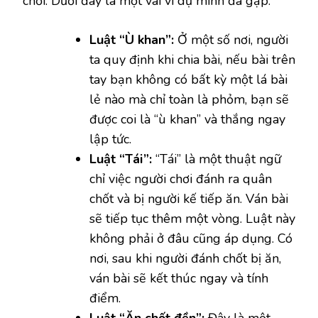
chơi. Dưới đây là một vài ví dụ mình đã gặp:
Luật “Ù khan”:
Ở một số nơi, người
ta quy định khi chia bài, nếu bài trên
tay bạn không có bất kỳ một lá bài
lẻ nào mà chỉ toàn là phỏm, bạn sẽ
được coi là “ù khan” và thắng ngay
lập tức.
Luật “Tái”:
“Tái” là một thuật ngữ
chỉ việc người chơi đánh ra quân
chốt và bị người kế tiếp ăn. Ván bài
sẽ tiếp tục thêm một vòng. Luật này
không phải ở đâu cũng áp dụng. Có
nơi, sau khi người đánh chốt bị ăn,
ván bài sẽ kết thúc ngay và tính
điểm.