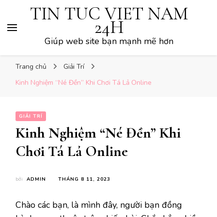
TIN TUC VIET NAM
24H
Giúp web site bạn mạnh mẽ hơn
Trang chủ
Giải Trí
Kinh Nghiệm “Né Đền” Khi Chơi Tá Lả Online
GIẢI TRÍ
Kinh Nghiệm “Né Đền” Khi
Chơi Tá Lả Online
bởi
ADMIN
THÁNG 8 11, 2023
Chào các bạn, là mình đây, người bạn đồng