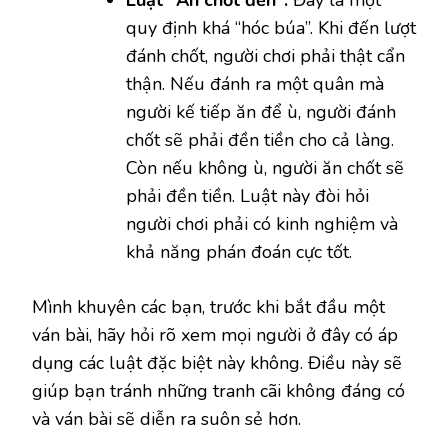
Luật “Ăn chốt đền”:
Đây là một
quy định khá “hóc búa”. Khi đến lượt
đánh chốt, người chơi phải thật cẩn
thận. Nếu đánh ra một quân mà
người kế tiếp ăn để ù, người đánh
chốt sẽ phải đền tiền cho cả làng.
Còn nếu không ù, người ăn chốt sẽ
phải đền tiền. Luật này đòi hỏi
người chơi phải có kinh nghiệm và
khả năng phán đoán cực tốt.
Mình khuyên các bạn, trước khi bắt đầu một
ván bài, hãy hỏi rõ xem mọi người ở đây có áp
dụng các luật đặc biệt này không. Điều này sẽ
giúp bạn tránh những tranh cãi không đáng có
và ván bài sẽ diễn ra suôn sẻ hơn.