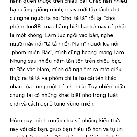
hành quen thuộc trên chiếu bài. Chắc hẳn nhiều
bạn cũng giống mình, ngày mới tập tành chơi,
cứ nghe người ta nói “chơi tá lả” rồi lại “chơi
phỏm
Jun88
” mà chẳng biết hai trò này có phải
là một không. Lắm lúc ngồi vào bàn, nghe
người này nói “tá lả miền Nam” người kia nói
“phỏm miền Bắc”, mình cũng hoang mang lắm.
Nhưng sau nhiều năm lăn lộn trên chiếu bạc,
từ Bắc vào Nam, mình đã nghiệm ra một điều:
thực ra, tá lả và phỏm chỉ là hai cái tên khác
nhau của cùng một trò chơi bài. Tuy nhiên, giữa
chúng lại có những khác biệt nhỏ trong luật
chơi và cách gọi ở từng vùng miền.
Hôm nay, mình muốn chia sẻ những kiến thức
này với các bạn, giúp bạn hiểu rõ hơn và tự tin