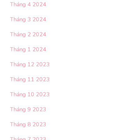
Tháng 4 2024
Tháng 3 2024
Tháng 2 2024
Tháng 1 2024
Tháng 12 2023
Tháng 11 2023
Tháng 10 2023
Tháng 9 2023
Tháng 8 2023
Tháng 7 2023