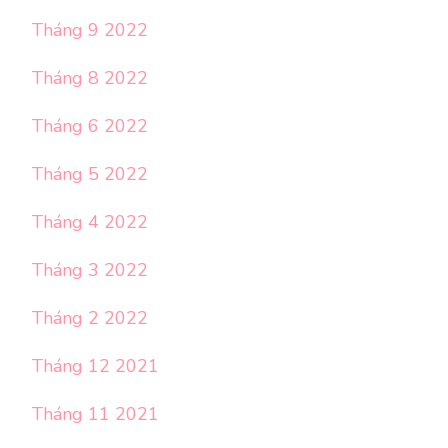
Tháng 9 2022
Tháng 8 2022
Tháng 6 2022
Tháng 5 2022
Tháng 4 2022
Tháng 3 2022
Tháng 2 2022
Tháng 12 2021
Tháng 11 2021