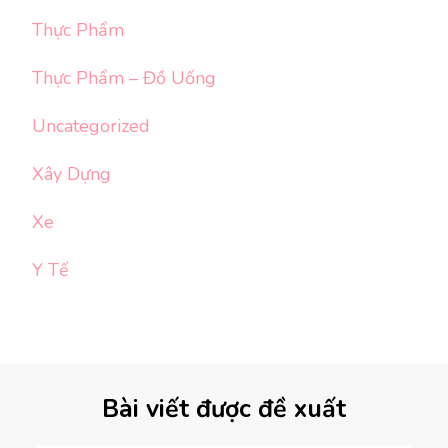
Thực Phẩm
Thực Phẩm – Đồ Uống
Uncategorized
Xây Dựng
Xe
Y Tế
Bài viết được đề xuất