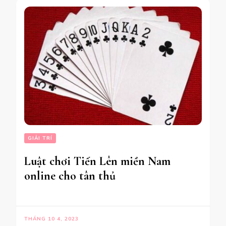
GIẢI TRÍ
Luật chơi Tiến Lên miền Nam
online cho tân thủ
THÁNG 10 4, 2023