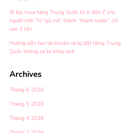
Bí kíp mua hàng Trung Quốc từ A đến Z cho
người mới: Từ “gà mờ” thành “thánh order” chỉ
sau 3 lần
Hướng dẫn tạo tài khoản và tự đặt hàng Trung
Quốc không sợ bị khóa nick
Archives
Tháng 6 2026
Tháng 5 2026
Tháng 4 2026
Tháng 2 2026