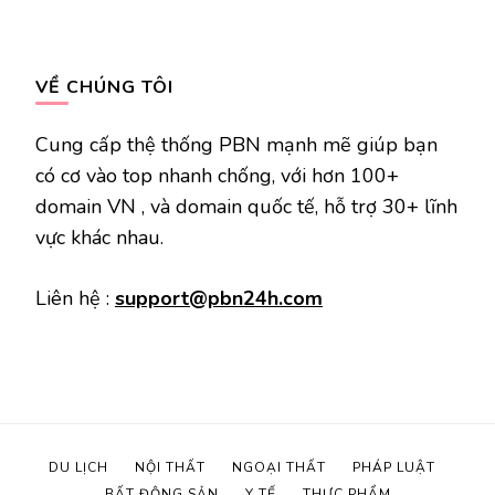
VỀ CHÚNG TÔI
Cung cấp thệ thống PBN mạnh mẽ giúp bạn
có cơ vào top nhanh chống, với hơn 100+
domain VN , và domain quốc tế, hỗ trợ 30+ lĩnh
vực khác nhau.
Liên hệ :
support@pbn24h.com
DU LỊCH
NỘI THẤT
NGOẠI THẤT
PHÁP LUẬT
BẤT ĐỘNG SẢN
Y TẾ
THỰC PHẨM