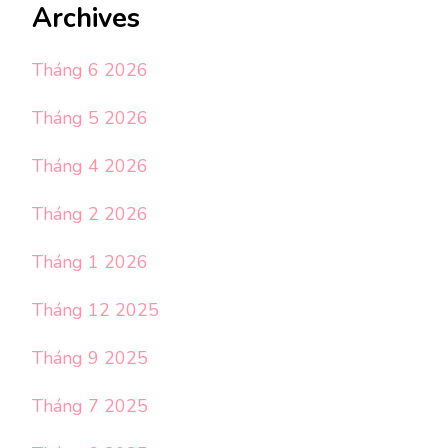
Archives
Tháng 6 2026
Tháng 5 2026
Tháng 4 2026
Tháng 2 2026
Tháng 1 2026
Tháng 12 2025
Tháng 9 2025
Tháng 7 2025