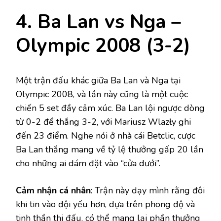
4. Ba Lan vs Nga –
Olympic 2008 (3-2)
Một trận đấu khác giữa Ba Lan và Nga tại
Olympic 2008, và lần này cũng là một cuộc
chiến 5 set đầy cảm xúc. Ba Lan lội ngược dòng
từ 0-2 để thắng 3-2, với Mariusz Wlazły ghi
đến 23 điểm. Nghe nói ở nhà cái Betclic, cược
Ba Lan thắng mang về tỷ lệ thưởng gấp 20 lần
cho những ai dám đặt vào “cửa dưới”.
Cảm nhận cá nhân
: Trận này dạy mình rằng đôi
khi tin vào đội yếu hơn, dựa trên phong độ và
tinh thần thi đấu, có thể mang lại phần thưởng