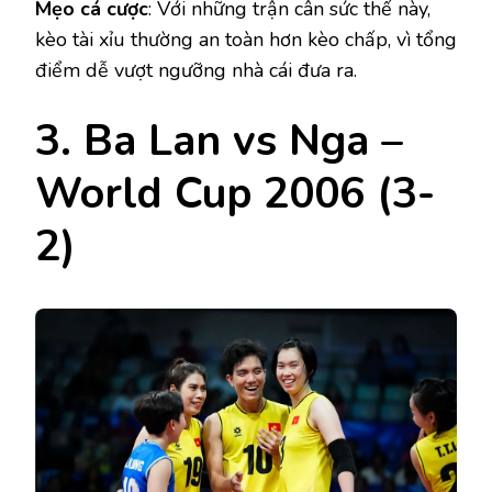
Mẹo cá cược
: Với những trận cân sức thế này,
kèo tài xỉu thường an toàn hơn kèo chấp, vì tổng
điểm dễ vượt ngưỡng nhà cái đưa ra.
3. Ba Lan vs Nga –
World Cup 2006 (3-
2)