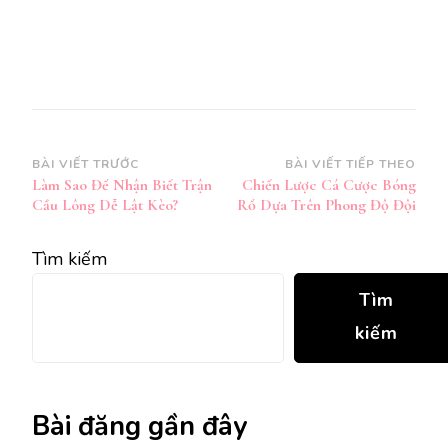
Điều
BÀI VIẾT TRƯỚC
BÀI VIẾT TIẾP THEO
Làm Sao Để Nhận Biết Trận
Chiến Lược Cá Cược Bóng
hướng
Cầu Lông Dễ Lật Kèo?
Rổ Dựa Trên Phong Độ Đội
bài
viết
Tìm kiếm
Tìm
kiếm
Bài đăng gần đây