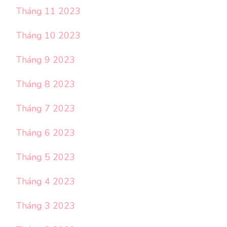
Tháng 11 2023
Tháng 10 2023
Tháng 9 2023
Tháng 8 2023
Tháng 7 2023
Tháng 6 2023
Tháng 5 2023
Tháng 4 2023
Tháng 3 2023