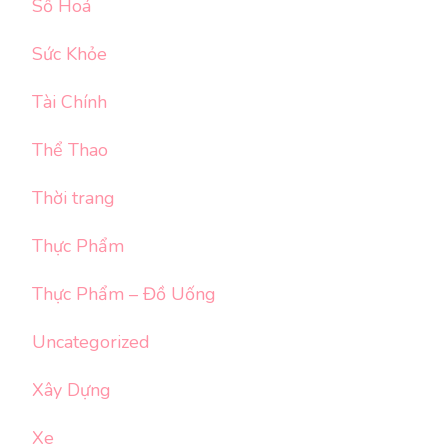
Số Hoá
Sức Khỏe
Tài Chính
Thể Thao
Thời trang
Thực Phẩm
Thực Phẩm – Đồ Uống
Uncategorized
Xây Dựng
Xe