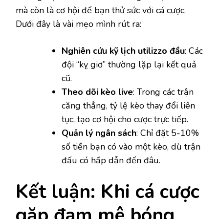
mà còn là cơ hội để bạn thử sức với cá cược.
Dưới đây là vài mẹo mình rút ra:
Nghiên cứu kỹ lịch utilizzo đầu
: Các
đội “kỵ giơ” thường lặp lại kết quả
cũ.
Theo dõi kèo live
: Trong các trận
căng thẳng, tỷ lệ kèo thay đổi liên
tục, tạo cơ hội cho cược trực tiếp.
Quản lý ngân sách
: Chỉ đặt 5-10%
số tiền bạn có vào một kèo, dù trận
đấu có hấp dẫn đến đâu.
Kết luận: Khi cá cược
gặp đam mê bóng