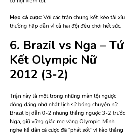
cơ hội kiếm lời.
Mẹo cá cược
: Với các trận chung kết, kèo tài xỉu
thường hấp dẫn vì cả hai đội đều chơi hết sức.
6. Brazil vs Nga – Tứ
Kết Olympic Nữ
2012 (3-2)
Trận này là một trong những màn lội ngược
dòng đáng nhớ nhất lịch sử bóng chuyền nữ.
Brazil bị dẫn 0-2 nhưng thắng ngược 3-2 trước
Nga, giữ vững giấc mơ vàng Olympic. Mình
nghe kể dân cá cược đã “phát sốt” vì kèo thắng