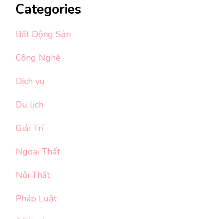
Categories
Bất Động Sản
Công Nghệ
Dịch vụ
Du lịch
Giải Trí
Ngoại Thất
Nội Thất
Pháp Luật