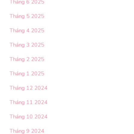
Tháng 6 2025
Tháng 5 2025
Tháng 4 2025
Tháng 3 2025
Tháng 2 2025
Tháng 1 2025
Tháng 12 2024
Tháng 11 2024
Tháng 10 2024
Tháng 9 2024