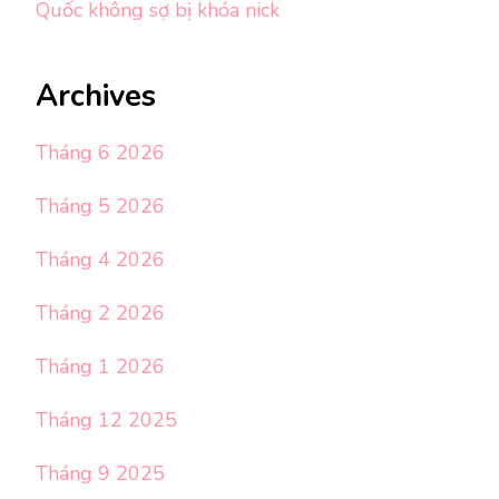
Quốc không sợ bị khóa nick
Archives
Tháng 6 2026
Tháng 5 2026
Tháng 4 2026
Tháng 2 2026
Tháng 1 2026
Tháng 12 2025
Tháng 9 2025