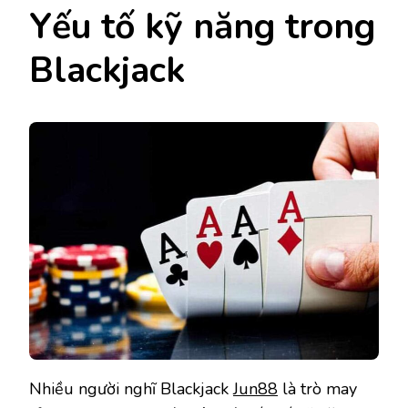
Yếu tố kỹ năng trong
Blackjack
Nhiều người nghĩ Blackjack
Jun88
là trò may