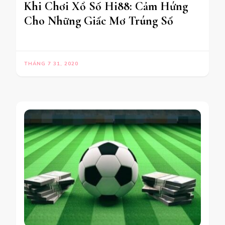
Khi Chơi Xổ Số Hi88: Cảm Hứng
Cho Những Giấc Mơ Trúng Số
THÁNG 7 31, 2020