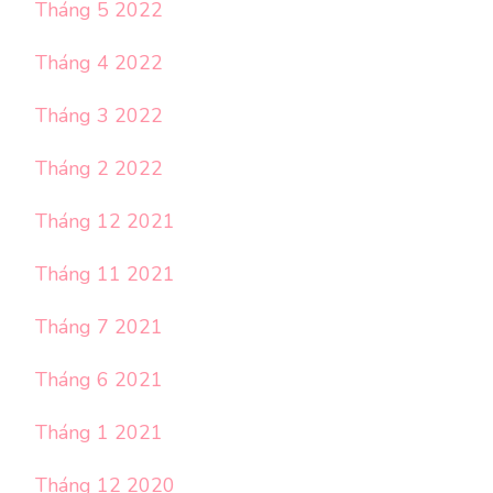
Tháng 5 2022
Tháng 4 2022
Tháng 3 2022
Tháng 2 2022
Tháng 12 2021
Tháng 11 2021
Tháng 7 2021
Tháng 6 2021
Tháng 1 2021
Tháng 12 2020