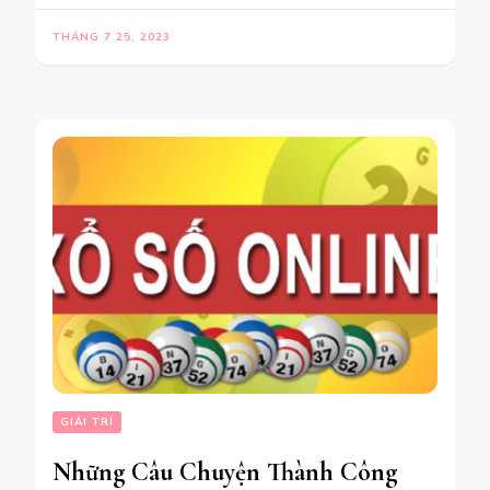
THÁNG 7 25, 2023
GIẢI TRÍ
Những Câu Chuyện Thành Công