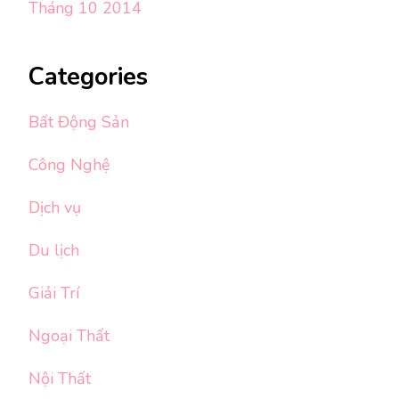
Tháng 10 2014
Categories
Bất Động Sản
Công Nghệ
Dịch vụ
Du lịch
Giải Trí
Ngoại Thất
Nội Thất