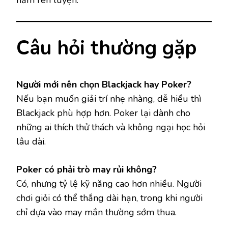
năm rèn luyện.
Câu hỏi thường gặp
Người mới nên chọn Blackjack hay Poker?
Nếu bạn muốn giải trí nhẹ nhàng, dễ hiểu thì
Blackjack phù hợp hơn. Poker lại dành cho
những ai thích thử thách và không ngại học hỏi
lâu dài.
Poker có phải trò may rủi không?
Có, nhưng tỷ lệ kỹ năng cao hơn nhiều. Người
chơi giỏi có thể thắng dài hạn, trong khi người
chỉ dựa vào may mắn thường sớm thua.