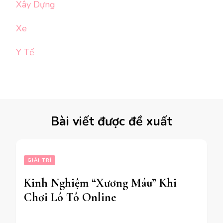
Xây Dựng
Xe
Y Tế
Bài viết được đề xuất
GIẢI TRÍ
Kinh Nghiệm “Xương Máu” Khi
Chơi Lô Tô Online