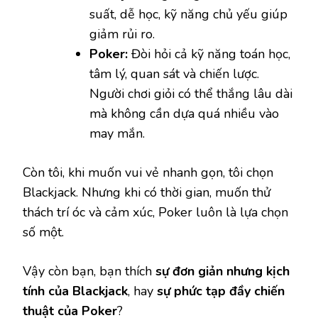
suất, dễ học, kỹ năng chủ yếu giúp
giảm rủi ro.
Poker:
Đòi hỏi cả kỹ năng toán học,
tâm lý, quan sát và chiến lược.
Người chơi giỏi có thể thắng lâu dài
mà không cần dựa quá nhiều vào
may mắn.
Còn tôi, khi muốn vui vẻ nhanh gọn, tôi chọn
Blackjack. Nhưng khi có thời gian, muốn thử
thách trí óc và cảm xúc, Poker luôn là lựa chọn
số một.
Vậy còn bạn, bạn thích
sự đơn giản nhưng kịch
tính của Blackjack
, hay
sự phức tạp đầy chiến
thuật của Poker
?