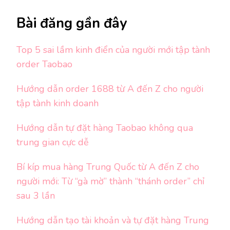
Bài đăng gần đây
Top 5 sai lầm kinh điển của người mới tập tành
order Taobao
Hướng dẫn order 1688 từ A đến Z cho người
tập tành kinh doanh
Hướng dẫn tự đặt hàng Taobao không qua
trung gian cực dễ
Bí kíp mua hàng Trung Quốc từ A đến Z cho
người mới: Từ “gà mờ” thành “thánh order” chỉ
sau 3 lần
Hướng dẫn tạo tài khoản và tự đặt hàng Trung