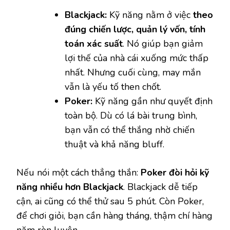
Blackjack:
Kỹ năng nằm ở việc
theo
đúng chiến lược, quản lý vốn, tính
toán xác suất
. Nó giúp bạn giảm
lợi thế của nhà cái xuống mức thấp
nhất. Nhưng cuối cùng, may mắn
vẫn là yếu tố then chốt.
Poker:
Kỹ năng gần như quyết định
toàn bộ. Dù có lá bài trung bình,
bạn vẫn có thể thắng nhờ chiến
thuật và khả năng bluff.
Nếu nói một cách thẳng thắn:
Poker đòi hỏi kỹ
năng nhiều hơn Blackjack
. Blackjack dễ tiếp
cận, ai cũng có thể thử sau 5 phút. Còn Poker,
để chơi giỏi, bạn cần hàng tháng, thậm chí hàng