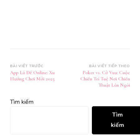
Điều
BÀI VIẾT TRƯỚC
BÀI VIẾT TIẾP THEO
App Lô Đề Online: Xu
Poker vs. Cờ Vua: Cuộc
hướng
Hướng Chơi Mới 2025
Chiến Trí Tuệ Nơi Chiến
bài
Thuật Lên Ngôi
viết
Tìm kiếm
Tìm
kiếm