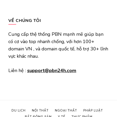
VỀ CHÚNG TÔI
Cung cấp thệ thống PBN mạnh mẽ giúp bạn
có cơ vào top nhanh chống, với hơn 100+
domain VN , và domain quốc tế, hỗ trợ 30+ lĩnh
vực khác nhau.
Liên hệ :
support@pbn24h.com
DU LỊCH
NỘI THẤT
NGOẠI THẤT
PHÁP LUẬT
BẤT ĐỘNG SẢN
Y TẾ
THỰC PHẨM