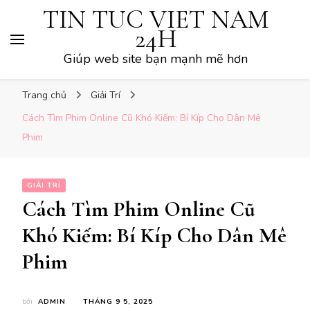
TIN TUC VIET NAM
24H
Giúp web site bạn mạnh mẽ hơn
Trang chủ
Giải Trí
Cách Tìm Phim Online Cũ Khó Kiếm: Bí Kíp Cho Dân Mê
Phim
GIẢI TRÍ
Cách Tìm Phim Online Cũ
Khó Kiếm: Bí Kíp Cho Dân Mê
Phim
bởi
ADMIN
THÁNG 9 5, 2025