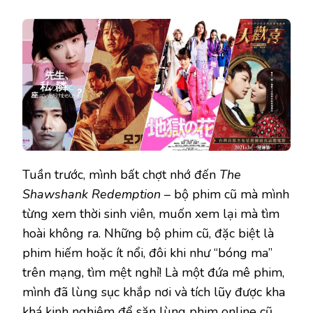
Tuần trước, mình bất chợt nhớ đến
The
Shawshank Redemption
– bộ phim cũ mà mình
từng xem thời sinh viên, muốn xem lại mà tìm
hoài không ra. Những bộ phim cũ, đặc biệt là
phim hiếm hoặc ít nổi, đôi khi như “bóng ma”
trên mạng, tìm mệt nghỉ! Là một đứa mê phim,
mình đã lùng sục khắp nơi và tích lũy được kha
khá kinh nghiệm để săn lùng phim online cũ