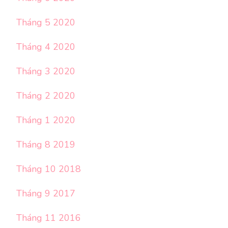
Tháng 5 2020
Tháng 4 2020
Tháng 3 2020
Tháng 2 2020
Tháng 1 2020
Tháng 8 2019
Tháng 10 2018
Tháng 9 2017
Tháng 11 2016