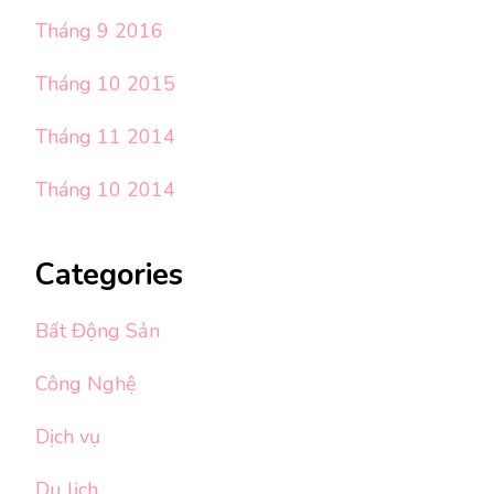
Tháng 9 2016
Tháng 10 2015
Tháng 11 2014
Tháng 10 2014
Categories
Bất Động Sản
Công Nghệ
Dịch vụ
Du lịch