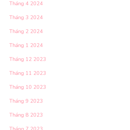
Tháng 4 2024
Tháng 3 2024
Tháng 2 2024
Tháng 1 2024
Tháng 12 2023
Tháng 11 2023
Tháng 10 2023
Tháng 9 2023
Tháng 8 2023
Tháng 7 2023