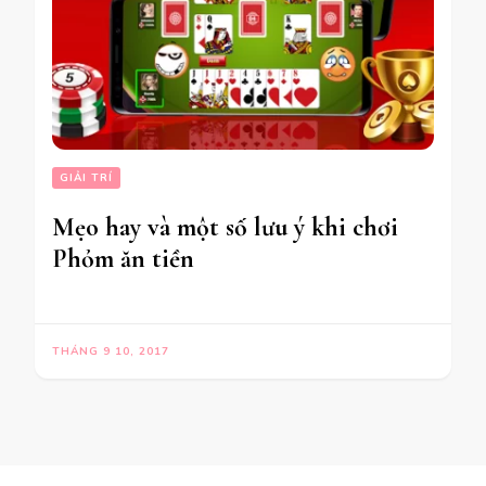
GIẢI TRÍ
Mẹo hay và một số lưu ý khi chơi
Phỏm ăn tiền
THÁNG 9 10, 2017