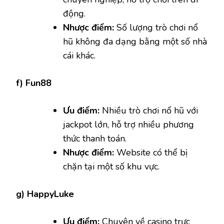
động.
Nhược điểm:
Số lượng trò chơi nổ
hũ không đa dạng bằng một số nhà
cái khác.
f) Fun88
Ưu điểm:
Nhiều trò chơi nổ hũ với
jackpot lớn, hỗ trợ nhiều phương
thức thanh toán.
Nhược điểm:
Website có thể bị
chặn tại một số khu vực.
g) HappyLuke
Ưu điểm:
Chuyên về casino trực