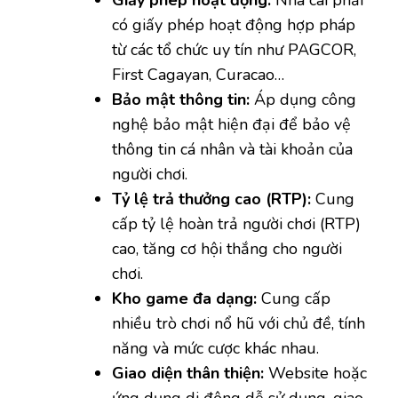
Giấy phép hoạt động:
Nhà cái phải
có giấy phép hoạt động hợp pháp
từ các tổ chức uy tín như PAGCOR,
First Cagayan, Curacao…
Bảo mật thông tin:
Áp dụng công
nghệ bảo mật hiện đại để bảo vệ
thông tin cá nhân và tài khoản của
người chơi.
Tỷ lệ trả thưởng cao (RTP):
Cung
cấp tỷ lệ hoàn trả người chơi (RTP)
cao, tăng cơ hội thắng cho người
chơi.
Kho game đa dạng:
Cung cấp
nhiều trò chơi nổ hũ với chủ đề, tính
năng và mức cược khác nhau.
Giao diện thân thiện:
Website hoặc