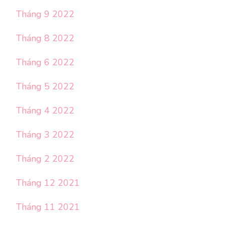
Tháng 9 2022
Tháng 8 2022
Tháng 6 2022
Tháng 5 2022
Tháng 4 2022
Tháng 3 2022
Tháng 2 2022
Tháng 12 2021
Tháng 11 2021