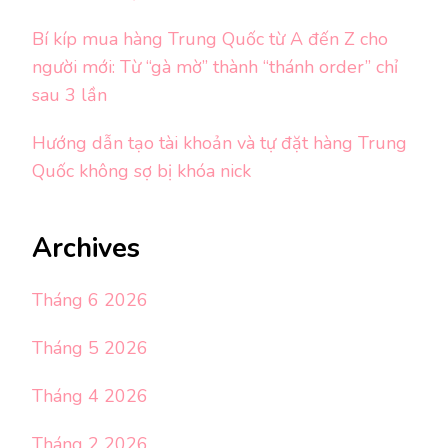
Bí kíp mua hàng Trung Quốc từ A đến Z cho
người mới: Từ “gà mờ” thành “thánh order” chỉ
sau 3 lần
Hướng dẫn tạo tài khoản và tự đặt hàng Trung
Quốc không sợ bị khóa nick
Archives
Tháng 6 2026
Tháng 5 2026
Tháng 4 2026
Tháng 2 2026