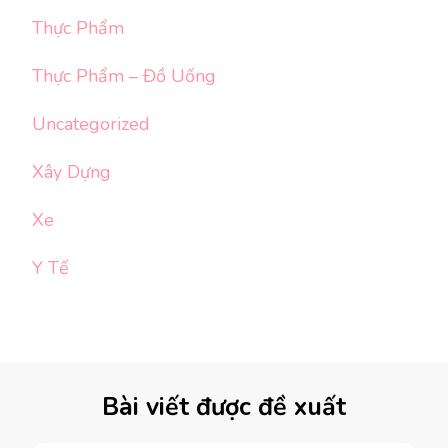
Thực Phẩm
Thực Phẩm – Đồ Uống
Uncategorized
Xây Dựng
Xe
Y Tế
Bài viết được đề xuất