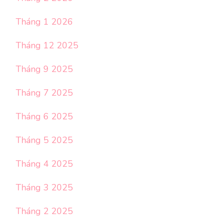
Tháng 1 2026
Tháng 12 2025
Tháng 9 2025
Tháng 7 2025
Tháng 6 2025
Tháng 5 2025
Tháng 4 2025
Tháng 3 2025
Tháng 2 2025