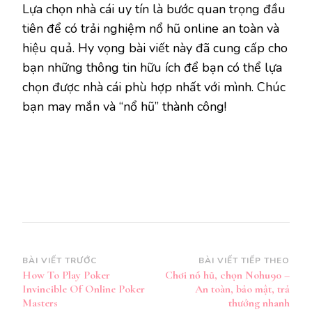
Lựa chọn nhà cái uy tín là bước quan trọng đầu
tiên để có trải nghiệm nổ hũ online an toàn và
hiệu quả. Hy vọng bài viết này đã cung cấp cho
bạn những thông tin hữu ích để bạn có thể lựa
chọn được nhà cái phù hợp nhất với mình. Chúc
bạn may mắn và “nổ hũ” thành công!
Điều
BÀI VIẾT TRƯỚC
BÀI VIẾT TIẾP THEO
How To Play Poker
Chơi nổ hũ, chọn Nohu90 –
hướng
Invincible Of Online Poker
An toàn, bảo mật, trả
bài
Masters
thưởng nhanh