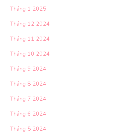
Tháng 1 2025
Tháng 12 2024
Tháng 11 2024
Tháng 10 2024
Tháng 9 2024
Tháng 8 2024
Tháng 7 2024
Tháng 6 2024
Tháng 5 2024