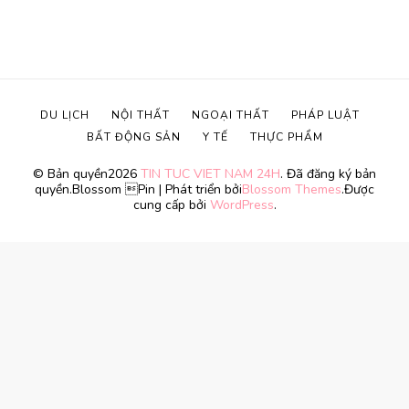
DU LỊCH
NỘI THẤT
NGOẠI THẤT
PHÁP LUẬT
BẤT ĐỘNG SẢN
Y TẾ
THỰC PHẨM
© Bản quyền2026
TIN TUC VIET NAM 24H
. Đã đăng ký bản
quyền.
Blossom Pin | Phát triển bởi
Blossom Themes
.Được
cung cấp bởi
WordPress
.