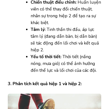
Chiến thuật điều chỉnh:
Huấn luyện
viên có thể thay đổi chiến thuật,
nhân sự trong hiệp 2 để tạo ra sự
khác biệt.
Tâm lý:
Tinh thần thi đấu, áp lực
tâm lý (đang dẫn bàn, bị dẫn bàn)
sẽ tác động đến lối chơi và kết quả
hiệp 2.
Yếu tố thời tiết:
Thời tiết (nắng
nóng, mưa gió) có thể ảnh hưởng
đến thể lực và lối chơi của các đội.
3. Phân tích kết quả hiệp 1 và hiệp 2: