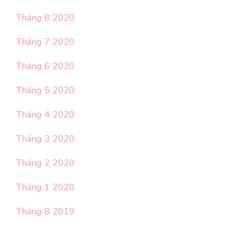
Tháng 8 2020
Tháng 7 2020
Tháng 6 2020
Tháng 5 2020
Tháng 4 2020
Tháng 3 2020
Tháng 2 2020
Tháng 1 2020
Tháng 8 2019