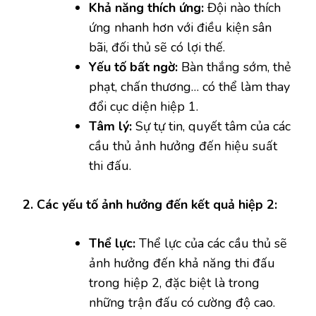
Khả năng thích ứng:
Đội nào thích
ứng nhanh hơn với điều kiện sân
bãi, đối thủ sẽ có lợi thế.
Yếu tố bất ngờ:
Bàn thắng sớm, thẻ
phạt, chấn thương… có thể làm thay
đổi cục diện hiệp 1.
Tâm lý:
Sự tự tin, quyết tâm của các
cầu thủ ảnh hưởng đến hiệu suất
thi đấu.
2. Các yếu tố ảnh hưởng đến kết quả hiệp 2:
Thể lực:
Thể lực của các cầu thủ sẽ
ảnh hưởng đến khả năng thi đấu
trong hiệp 2, đặc biệt là trong
những trận đấu có cường độ cao.