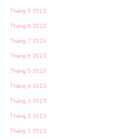
Tháng 9 2023
Tháng 8 2023
Tháng 7 2023
Tháng 6 2023
Tháng 5 2023
Tháng 4 2023
Tháng 3 2023
Tháng 2 2023
Tháng 1 2023