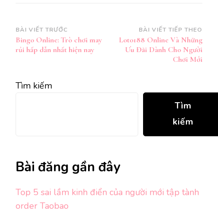
Điều
BÀI VIẾT TRƯỚC
BÀI VIẾT TIẾP THEO
Bingo Online: Trò chơi may
Loto188 Online Và Những
hướng
rủi hấp dẫn nhất hiện nay
Ưu Đãi Dành Cho Người
bài
Chơi Mới
viết
Tìm kiếm
Tìm
kiếm
Bài đăng gần đây
Top 5 sai lầm kinh điển của người mới tập tành
order Taobao