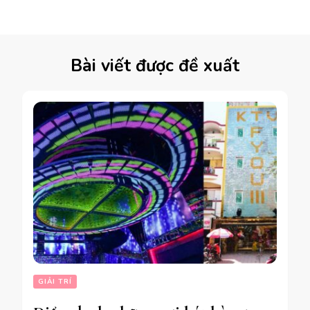
Bài viết được đề xuất
GIẢI TRÍ