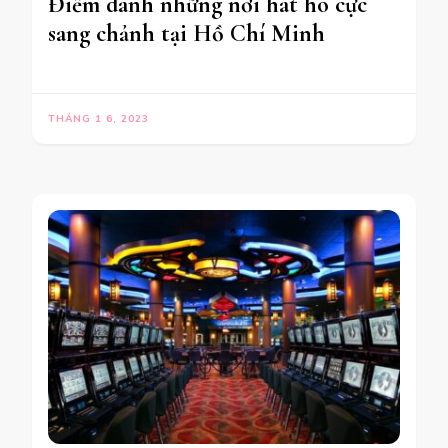
Điểm danh những nơi hát hò cực
sang chảnh tại Hồ Chí Minh
THÁNG 1 6, 2023