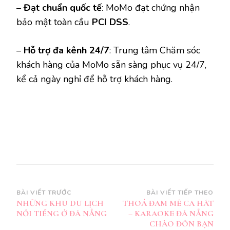
–
Đạt chuẩn quốc tế
: MoMo đạt chứng nhận
bảo mật toàn cầu
PCI DSS
.
–
Hỗ trợ đa kênh 24/7
: Trung tâm Chăm sóc
khách hàng của MoMo sẵn sàng phục vụ 24/7,
kể cả ngày nghỉ để hỗ trợ khách hàng.
Điều
BÀI VIẾT TRƯỚC
BÀI VIẾT TIẾP THEO
NHỮNG KHU DU LỊCH
THOẢ ĐAM MÊ CA HÁT
hướng
NỔI TIẾNG Ở ĐÀ NẴNG
– KARAOKE ĐÀ NẴNG
bài
CHÀO ĐÓN BẠN