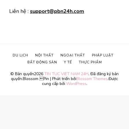
Liên hệ :
support@pbn24h.com
DU LỊCH
NỘI THẤT
NGOẠI THẤT
PHÁP LUẬT
BẤT ĐỘNG SẢN
Y TẾ
THỰC PHẨM
© Bản quyền2026
TIN TUC VIET NAM 24H
. Đã đăng ký bản
quyền.
Blossom Pin | Phát triển bởi
Blossom Themes
.Được
cung cấp bởi
WordPress
.