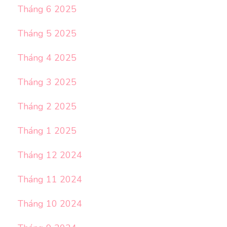
Tháng 6 2025
Tháng 5 2025
Tháng 4 2025
Tháng 3 2025
Tháng 2 2025
Tháng 1 2025
Tháng 12 2024
Tháng 11 2024
Tháng 10 2024