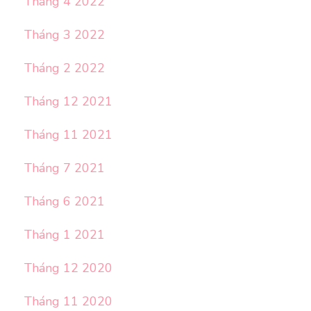
Tháng 4 2022
Tháng 3 2022
Tháng 2 2022
Tháng 12 2021
Tháng 11 2021
Tháng 7 2021
Tháng 6 2021
Tháng 1 2021
Tháng 12 2020
Tháng 11 2020