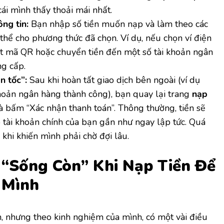
ái mình thấy thoải mái nhất.
ng tin:
Bạn nhập số tiền muốn nạp và làm theo các
thể cho phương thức đã chọn. Ví dụ, nếu chọn ví điện
ét mã QR hoặc chuyển tiền đến một số tài khoản ngân
g cấp.
n tốc”:
Sau khi hoàn tất giao dịch bên ngoài (ví dụ
oản ngân hàng thành công), bạn quay lại trang
nạp
 bấm “Xác nhận thanh toán”. Thông thường, tiền sẽ
 tài khoản chính của bạn gần như ngay lập tức. Quá
 khi khiến mình phải chờ đợi lâu.
 “Sống Còn” Khi Nạp Tiền Để
 Mình
n, nhưng theo kinh nghiệm của mình, có một vài điều