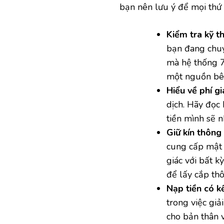
bạn nên lưu ý để mọi thứ 
Kiểm tra kỹ th
bạn đang chuy
mà hệ thống 7
một nguồn bên
Hiểu về phí gi
dịch. Hãy đọc 
tiền mình sẽ n
Giữ kín thông 
cung cấp mật 
giác với bất k
để lấy cắp thô
Nạp tiền có k
trong việc giả
cho bản thân 