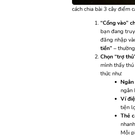
cách chia bài 3 cây điểm 
“Cổng vào” ch
bạn đang truy
đăng nhập vào 
tiền”
– thường 
Chọn “trợ thủ
mình thấy thú
thức như:
Ngân 
ngân 
Ví điệ
tiện l
Thẻ c
nhanh
Mỗi p