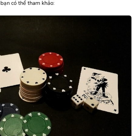
 bạn có thể tham khảo: