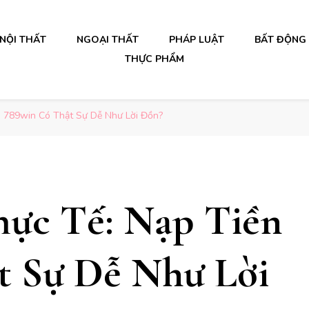
NỘI THẤT
NGOẠI THẤT
PHÁP LUẬT
BẤT ĐỘNG
THỰC PHẨM
n 789win Có Thật Sự Dễ Như Lời Đồn?
hực Tế: Nạp Tiền
t Sự Dễ Như Lời