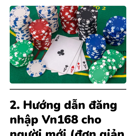
2. Hướng dẫn đăng
nhập Vn168 cho
người mới (đơn giản