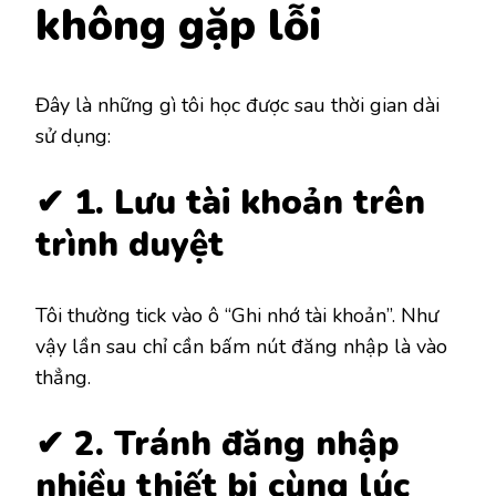
không gặp lỗi
Đây là những gì tôi học được sau thời gian dài
sử dụng:
✔ 1. Lưu tài khoản trên
trình duyệt
Tôi thường tick vào ô “Ghi nhớ tài khoản”. Như
vậy lần sau chỉ cần bấm nút đăng nhập là vào
thẳng.
✔ 2. Tránh đăng nhập
nhiều thiết bị cùng lúc