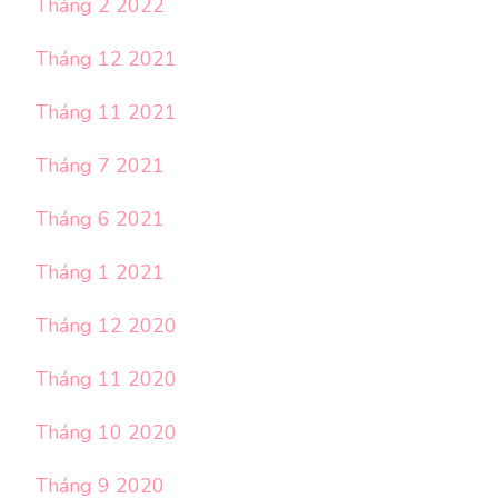
Tháng 2 2022
Tháng 12 2021
Tháng 11 2021
Tháng 7 2021
Tháng 6 2021
Tháng 1 2021
Tháng 12 2020
Tháng 11 2020
Tháng 10 2020
Tháng 9 2020