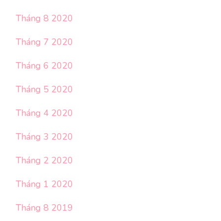
Tháng 8 2020
Tháng 7 2020
Tháng 6 2020
Tháng 5 2020
Tháng 4 2020
Tháng 3 2020
Tháng 2 2020
Tháng 1 2020
Tháng 8 2019