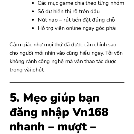
Các mục game chia theo từng nhóm
Số dư hiển thị rõ trên đầu
Nút nạp – rút tiền đặt đúng chỗ
Hỗ trợ viên online ngay góc phải
Cảm giác như mọi thứ đã được căn chỉnh sao
cho người mới nhìn vào cũng hiểu ngay. Tôi vốn
không rành công nghệ mà vẫn thao tác được
trong vài phút.
5. Mẹo giúp bạn
đăng nhập Vn168
nhanh – mượt –