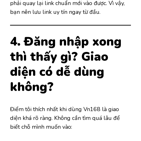
phải quay lại link chuẩn mới vào được. Vì vậy,
bạn nên lưu link uy tín ngay từ đầu.
4. Đăng nhập xong
thì thấy gì? Giao
diện có dễ dùng
không?
Điểm tôi thích nhất khi dùng Vn168 là giao
diện khá rõ ràng. Không cần tìm quá lâu để
biết chỗ mình muốn vào: