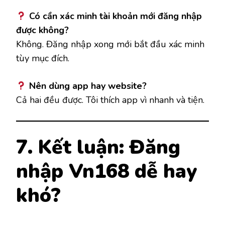
Có cần xác minh tài khoản mới đăng nhập
được không?
Không. Đăng nhập xong mới bắt đầu xác minh
tùy mục đích.
Nên dùng app hay website?
Cả hai đều được. Tôi thích app vì nhanh và tiện.
7. Kết luận: Đăng
nhập Vn168 dễ hay
khó?