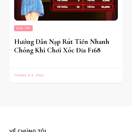
GIẢI TRÍ
Hướng Dẫn Nạp Rút Tiền Nhanh
Chóng Khi Chơi Xóc Đĩa F168
THÁNG 6 4, 2022
VỀ CHÚNG TÔI