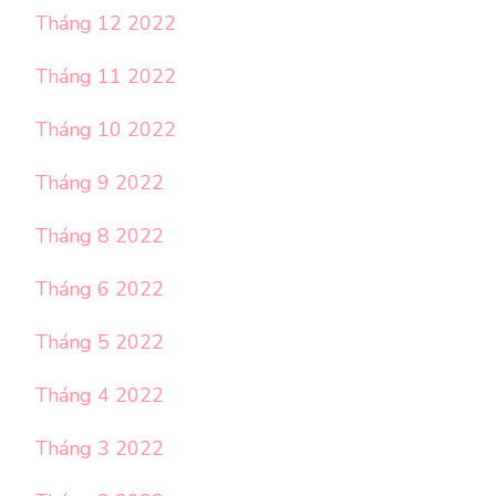
Tháng 12 2022
Tháng 11 2022
Tháng 10 2022
Tháng 9 2022
Tháng 8 2022
Tháng 6 2022
Tháng 5 2022
Tháng 4 2022
Tháng 3 2022