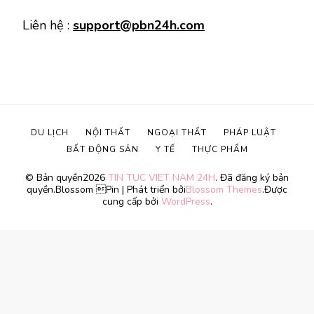
Liên hệ :
support@pbn24h.com
DU LỊCH
NỘI THẤT
NGOẠI THẤT
PHÁP LUẬT
BẤT ĐỘNG SẢN
Y TẾ
THỰC PHẨM
© Bản quyền2026
TIN TUC VIET NAM 24H
. Đã đăng ký bản
quyền.
Blossom Pin | Phát triển bởi
Blossom Themes
.Được
cung cấp bởi
WordPress
.