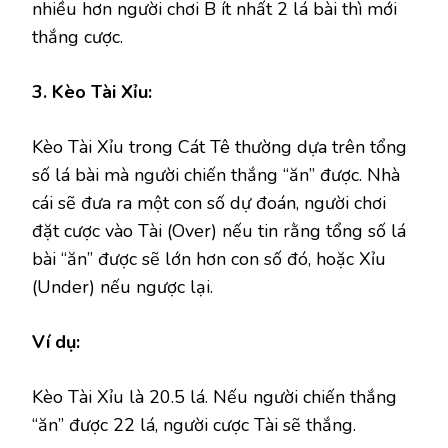
nhiều hơn người chơi B ít nhất 2 lá bài thì mới
thắng cược.
3. Kèo Tài Xỉu:
Kèo Tài Xỉu trong Cát Tê thường dựa trên tổng
số lá bài mà người chiến thắng “ăn” được. Nhà
cái sẽ đưa ra một con số dự đoán, người chơi
đặt cược vào Tài (Over) nếu tin rằng tổng số lá
bài “ăn” được sẽ lớn hơn con số đó, hoặc Xỉu
(Under) nếu ngược lại.
Ví dụ:
Kèo Tài Xỉu là 20.5 lá. Nếu người chiến thắng
“ăn” được 22 lá, người cược Tài sẽ thắng.