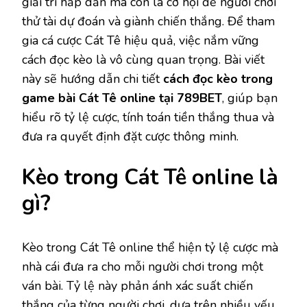
giải trí hấp dẫn mà còn là cơ hội để người chơi
thử tài dự đoán và giành chiến thắng. Để tham
gia cá cược Cát Tê hiệu quả, việc nắm vững
cách đọc kèo là vô cùng quan trọng. Bài viết
này sẽ hướng dẫn chi tiết
cách đọc kèo trong
game bài Cát Tê online tại 789BET
, giúp bạn
hiểu rõ tỷ lệ cược, tính toán tiền thắng thua và
đưa ra quyết định đặt cược thông minh.
Kèo trong Cát Tê online là
gì?
Kèo trong Cát Tê online thể hiện tỷ lệ cược mà
nhà cái đưa ra cho mỗi người chơi trong một
ván bài. Tỷ lệ này phản ánh xác suất chiến
thắng của từng người chơi, dựa trên nhiều yếu