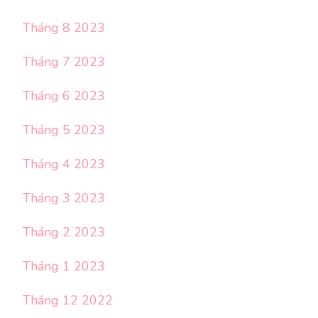
Tháng 8 2023
Tháng 7 2023
Tháng 6 2023
Tháng 5 2023
Tháng 4 2023
Tháng 3 2023
Tháng 2 2023
Tháng 1 2023
Tháng 12 2022