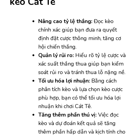
kèo Cát Tê
Nâng cao tỷ lệ thắng:
Đọc kèo
chính xác giúp bạn đưa ra quyết
định đặt cược thông minh, tăng cơ
hội chiến thắng.
Quản lý rủi ro:
Hiểu rõ tỷ lệ cược và
xác suất thắng thua giúp bạn kiểm
soát rủi ro và tránh thua lỗ nặng nề.
Tối ưu hóa lợi nhuận:
Bằng cách
phân tích kèo và lựa chọn kèo cược
phù hợp, bạn có thể tối ưu hóa lợi
nhuận khi chơi Cát Tê.
Tăng thêm phần thú vị:
Việc đọc
kèo và dự đoán kết quả sẽ tăng
thêm phần hấp dẫn và kịch tính cho