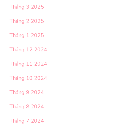
Tháng 3 2025
Tháng 2 2025
Tháng 1 2025
Tháng 12 2024
Tháng 11 2024
Tháng 10 2024
Tháng 9 2024
Tháng 8 2024
Tháng 7 2024