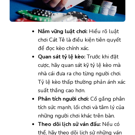
Nắm vững luật chơi:
Hiểu rõ luật
chơi Cát Tê là điều kiện tiên quyết
để đọc kèo chính xác.
Quan sát tỷ lệ kèo:
Trước khi đặt
cược, hãy quan sát kỹ tỷ lệ kèo mà
nhà cái đưa ra cho từng người chơi.
Tỷ lệ kèo thấp thường phản ánh xác
suất thắng cao hơn.
Phân tích người chơi:
Cố gắng phân
tích sức mạnh, lối chơi và tâm lý của
những người chơi khác trên bàn.
Theo dõi lịch sử ván đấu:
Nếu có
thể, hãy theo dõi lịch sử những ván