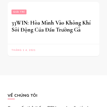
GIẢI TRÍ
33WIN: Hòa Mình Vào Không Khí
Sôi Động Của Đấu Trường Gà
THÁNG 1 4, 2021
VỀ CHÚNG TÔI