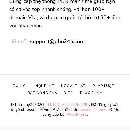
Cung cấp thệ thống PBN mạnh mẽ giúp bạn
có cơ vào top nhanh chống, với hơn 100+
domain VN , và domain quốc tế, hỗ trợ 30+ lĩnh
vực khác nhau.
Liên hệ :
support@pbn24h.com
DU LỊCH
NỘI THẤT
NGOẠI THẤT
PHÁP LUẬT
BẤT ĐỘNG SẢN
Y TẾ
THỰC PHẨM
© Bản quyền2026
TIN TUC VIET NAM 24H
. Đã đăng ký bản
quyền.
Blossom Pin | Phát triển bởi
Blossom Themes
.Được
cung cấp bởi
WordPress
.