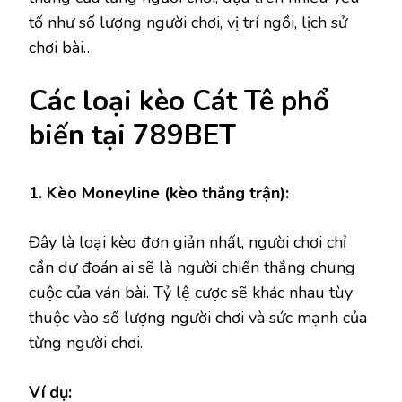
tố như số lượng người chơi, vị trí ngồi, lịch sử
chơi bài…
Các loại kèo Cát Tê phổ
biến tại 789BET
1. Kèo Moneyline (kèo thắng trận):
Đây là loại kèo đơn giản nhất, người chơi chỉ
cần dự đoán ai sẽ là người chiến thắng chung
cuộc của ván bài. Tỷ lệ cược sẽ khác nhau tùy
thuộc vào số lượng người chơi và sức mạnh của
từng người chơi.
Ví dụ: