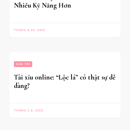
Nhiều Kỹ Năng Hơn
THÁNG 6 30, 2023
GIẢI TRÍ
Tài xỉu online: “Lộc lá” có thật sự dễ
dàng?
THÁNG 2 6, 2022