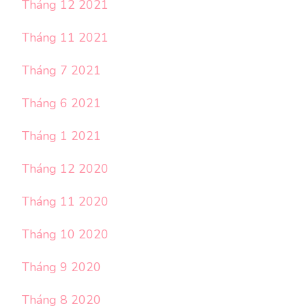
Tháng 12 2021
Tháng 11 2021
Tháng 7 2021
Tháng 6 2021
Tháng 1 2021
Tháng 12 2020
Tháng 11 2020
Tháng 10 2020
Tháng 9 2020
Tháng 8 2020