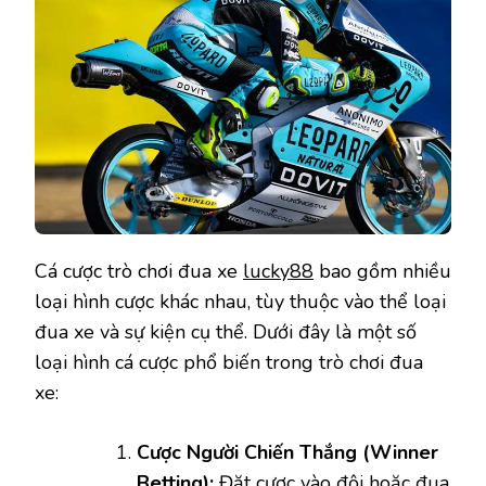
Cá cược trò chơi đua xe
lucky88
bao gồm nhiều
loại hình cược khác nhau, tùy thuộc vào thể loại
đua xe và sự kiện cụ thể. Dưới đây là một số
loại hình cá cược phổ biến trong trò chơi đua
xe:
Cược Người Chiến Thắng (Winner
Betting):
Đặt cược vào đội hoặc đua