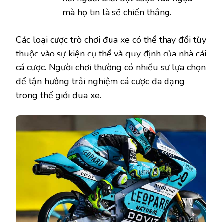
mà họ tin là sẽ chiến thắng.
Các loại cược trò chơi đua xe có thể thay đổi tùy
thuộc vào sự kiện cụ thể và quy định của nhà cái
cá cược. Người chơi thường có nhiều sự lựa chọn
để tận hưởng trải nghiệm cá cược đa dạng
trong thế giới đua xe.