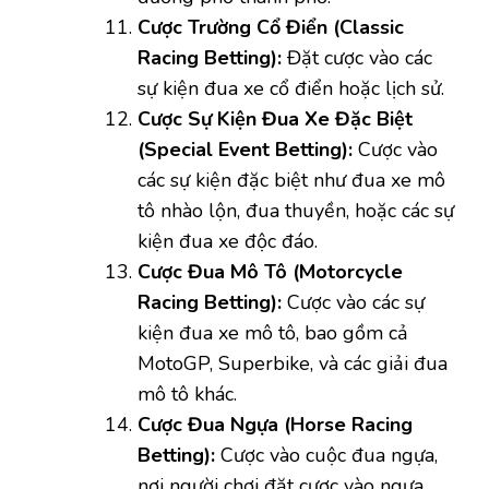
Cược Trường Cổ Điển (Classic
Racing Betting):
Đặt cược vào các
sự kiện đua xe cổ điển hoặc lịch sử.
Cược Sự Kiện Đua Xe Đặc Biệt
(Special Event Betting):
Cược vào
các sự kiện đặc biệt như đua xe mô
tô nhào lộn, đua thuyền, hoặc các sự
kiện đua xe độc đáo.
Cược Đua Mô Tô (Motorcycle
Racing Betting):
Cược vào các sự
kiện đua xe mô tô, bao gồm cả
MotoGP, Superbike, và các giải đua
mô tô khác.
Cược Đua Ngựa (Horse Racing
Betting):
Cược vào cuộc đua ngựa,
nơi người chơi đặt cược vào ngựa