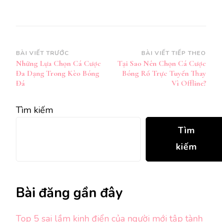
Điều
BÀI VIẾT TRƯỚC
BÀI VIẾT TIẾP THEO
Những Lựa Chọn Cá Cược
Tại Sao Nên Chọn Cá Cược
hướng
Đa Dạng Trong Kèo Bóng
Bóng Rổ Trực Tuyến Thay
bài
Đá
Vì Offline?
viết
Tìm kiếm
Tìm
kiếm
Bài đăng gần đây
Top 5 sai lầm kinh điển của người mới tập tành