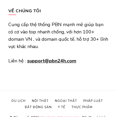
VỀ CHÚNG TÔI
Cung cấp thệ thống PBN mạnh mẽ giúp bạn
có cơ vào top nhanh chống, với hơn 100+
domain VN , và domain quốc tế, hỗ trợ 30+ lĩnh
vực khác nhau.
Liên hệ :
support@pbn24h.com
DU LỊCH
NỘI THẤT
NGOẠI THẤT
PHÁP LUẬT
BẤT ĐỘNG SẢN
Y TẾ
THỰC PHẨM