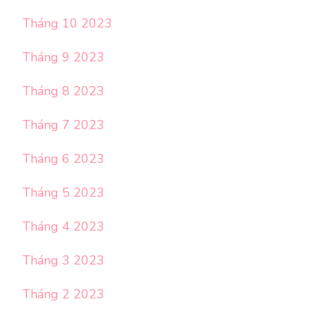
Tháng 10 2023
Tháng 9 2023
Tháng 8 2023
Tháng 7 2023
Tháng 6 2023
Tháng 5 2023
Tháng 4 2023
Tháng 3 2023
Tháng 2 2023