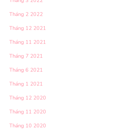
Tháng 3 2022
Tháng 2 2022
Tháng 12 2021
Tháng 11 2021
Tháng 7 2021
Tháng 6 2021
Tháng 1 2021
Tháng 12 2020
Tháng 11 2020
Tháng 10 2020