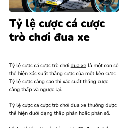
Tỷ lệ cược cá cược
trò chơi đua xe
Tỷ lệ cược cá cược trò chơi
đua xe
là một con số
thể hiện xác suất thắng cược của một kèo cược.
Tỷ lệ cược càng cao thì xác suất thắng cược
càng thấp và ngược lại.
Tỷ lệ cược cá cược trò chơi đua xe thường được
thể hiện dưới dạng thập phân hoặc phân số.