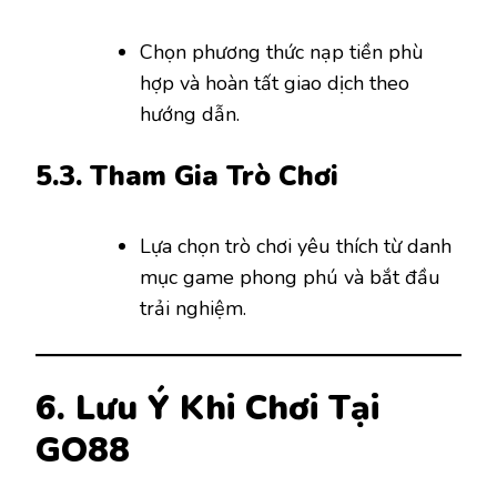
Chọn phương thức nạp tiền phù
hợp và hoàn tất giao dịch theo
hướng dẫn.
5.3. Tham Gia Trò Chơi
Lựa chọn trò chơi yêu thích từ danh
mục game phong phú và bắt đầu
trải nghiệm.
6. Lưu Ý Khi Chơi Tại
GO88