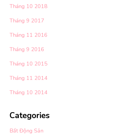
Tháng 10 2018
Tháng 9 2017
Tháng 11 2016
Tháng 9 2016
Tháng 10 2015
Tháng 11 2014
Tháng 10 2014
Categories
Bất Động Sản