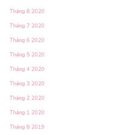
Tháng 8 2020
Tháng 7 2020
Tháng 6 2020
Tháng 5 2020
Tháng 4 2020
Tháng 3 2020
Tháng 2 2020
Tháng 1 2020
Tháng 8 2019