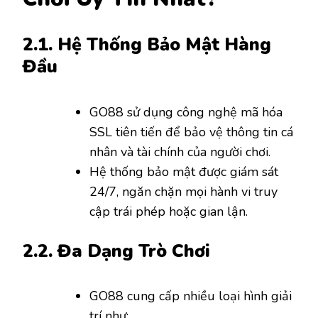
2.1. Hệ Thống Bảo Mật Hàng
Đầu
GO88 sử dụng công nghệ mã hóa
SSL tiên tiến để bảo vệ thông tin cá
nhân và tài chính của người chơi.
Hệ thống bảo mật được giám sát
24/7, ngăn chặn mọi hành vi truy
cập trái phép hoặc gian lận.
2.2. Đa Dạng Trò Chơi
GO88 cung cấp nhiều loại hình giải
trí như: