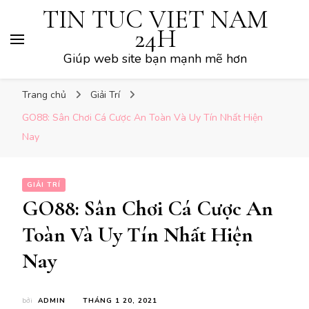
TIN TUC VIET NAM
24H
Giúp web site bạn mạnh mẽ hơn
Trang chủ
Giải Trí
GO88: Sân Chơi Cá Cược An Toàn Và Uy Tín Nhất Hiện
Nay
GIẢI TRÍ
GO88: Sân Chơi Cá Cược An
Toàn Và Uy Tín Nhất Hiện
Nay
bởi
ADMIN
THÁNG 1 20, 2021