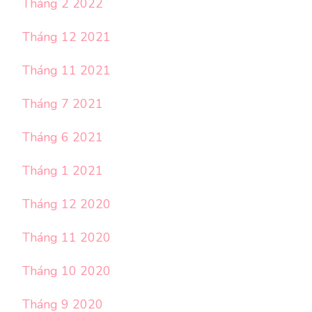
Tháng 2 2022
Tháng 12 2021
Tháng 11 2021
Tháng 7 2021
Tháng 6 2021
Tháng 1 2021
Tháng 12 2020
Tháng 11 2020
Tháng 10 2020
Tháng 9 2020