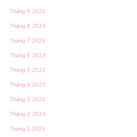
Tháng 9 2023
Tháng 8 2023
Tháng 7 2023
Tháng 6 2023
Tháng 5 2023
Tháng 4 2023
Tháng 3 2023
Tháng 2 2023
Tháng 1 2023