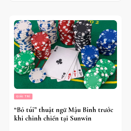
GIẢI TRÍ
“Bỏ túi” thuật ngữ Mậu Binh trước
khi chinh chiến tại Sunwin