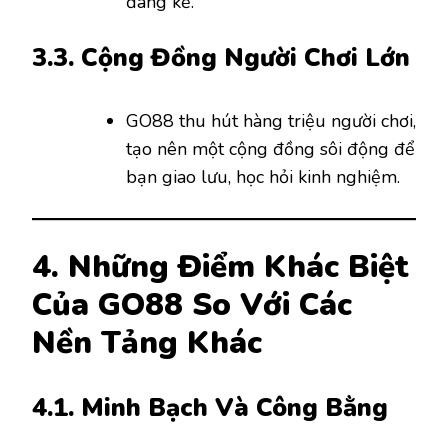
đáng kể.
3.3. Cộng Đồng Người Chơi Lớn
GO88 thu hút hàng triệu người chơi,
tạo nên một cộng đồng sôi động để
bạn giao lưu, học hỏi kinh nghiệm.
4. Những Điểm Khác Biệt
Của GO88 So Với Các
Nền Tảng Khác
4.1. Minh Bạch Và Công Bằng