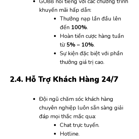
GO88 nổi tiếng với các chương trình
khuyến mãi hấp dẫn:
Thưởng nạp lần đầu lên
đến
100%
.
Hoàn tiền cược hàng tuần
từ
5% – 10%
.
Sự kiện đặc biệt với phần
thưởng giá trị cao.
2.4. Hỗ Trợ Khách Hàng 24/7
Đội ngũ chăm sóc khách hàng
chuyên nghiệp luôn sẵn sàng giải
đáp mọi thắc mắc qua:
Chat trực tuyến.
Hotline.