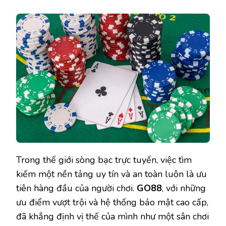
Trong thế giới sòng bạc trực tuyến, việc tìm
kiếm một nền tảng uy tín và an toàn luôn là ưu
tiên hàng đầu của người chơi.
GO88
, với những
ưu điểm vượt trội và hệ thống bảo mật cao cấp,
đã khẳng định vị thế của mình như một sân chơi