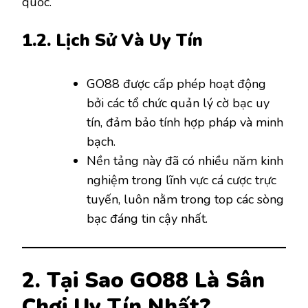
quốc.
1.2. Lịch Sử Và Uy Tín
GO88 được cấp phép hoạt động
bởi các tổ chức quản lý cờ bạc uy
tín, đảm bảo tính hợp pháp và minh
bạch.
Nền tảng này đã có nhiều năm kinh
nghiệm trong lĩnh vực cá cược trực
tuyến, luôn nằm trong top các sòng
bạc đáng tin cậy nhất.
2. Tại Sao GO88 Là Sân
Chơi Uy Tín Nhất?