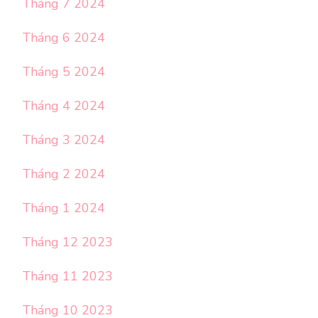
Tháng 7 2024
Tháng 6 2024
Tháng 5 2024
Tháng 4 2024
Tháng 3 2024
Tháng 2 2024
Tháng 1 2024
Tháng 12 2023
Tháng 11 2023
Tháng 10 2023