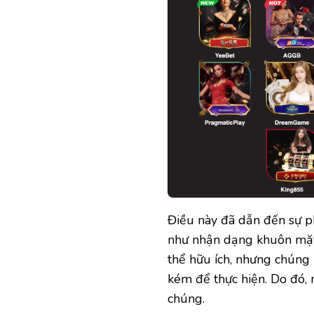
Điều này đã dẫn đến sự p
như nhận dạng khuôn mặt
thể hữu ích, nhưng chúng 
kém để thực hiện. Do đó,
chúng.