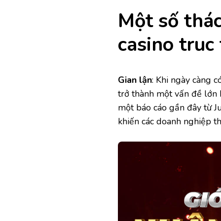
Một số thác
casino truc
Gian lận
: Khi ngày càng c
trở thành một vấn đề lớn 
một báo cáo gần đây từ Jun
khiến các doanh nghiệp th