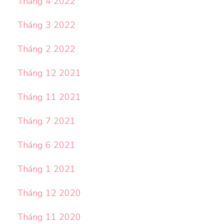
Tháng 4 2022
Tháng 3 2022
Tháng 2 2022
Tháng 12 2021
Tháng 11 2021
Tháng 7 2021
Tháng 6 2021
Tháng 1 2021
Tháng 12 2020
Tháng 11 2020