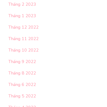
Tháng 2 2023
Tháng 1 2023
Tháng 12 2022
Tháng 11 2022
Tháng 10 2022
Tháng 9 2022
Tháng 8 2022
Tháng 6 2022
Tháng 5 2022