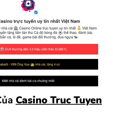
Của
Casino Truc Tuyen