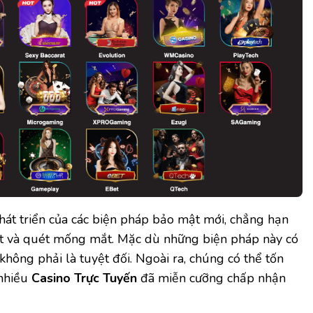
hát triển của các biện pháp bảo mật mới, chẳng hạn
 và quét mống mắt. Mặc dù những biện pháp này có
không phải là tuyệt đối. Ngoài ra, chúng có thể tốn
 nhiều
Casino Trực Tuyến
đã miễn cưỡng chấp nhận