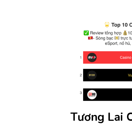
Tương Lai 