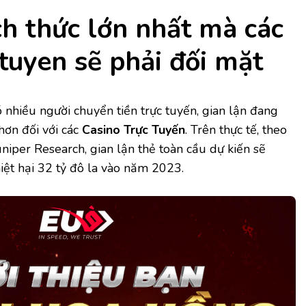
h thức lớn nhất mà các
 tuyen sẽ phải đối mặt
ó nhiều người chuyển tiền trực tuyến, gian lận đang
hơn đối với các
Casino Trực Tuyến
. Trên thực tế, theo
iper Research, gian lận thẻ toàn cầu dự kiến ​​sẽ
iệt hại 32 tỷ đô la vào năm 2023.