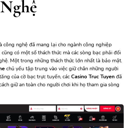
 Nghệ
mà công nghệ đã mang lại cho ngành công nghiệp
g cũng có một số thách thức mà các sòng bạc phải đối
ghệ. Một trong những thách thức lớn nhất là bảo mật.
ine
chủ yếu tập trung vào việc giữ chân những người
a tăng của cờ bạc trực tuyến, các
Casino Truc Tuyen
đã
cách giữ an toàn cho người chơi khi họ tham gia sòng