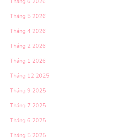
Tháng 6 2026
Tháng 5 2026
Tháng 4 2026
Tháng 2 2026
Tháng 1 2026
Tháng 12 2025
Tháng 9 2025
Tháng 7 2025
Tháng 6 2025
Tháng 5 2025