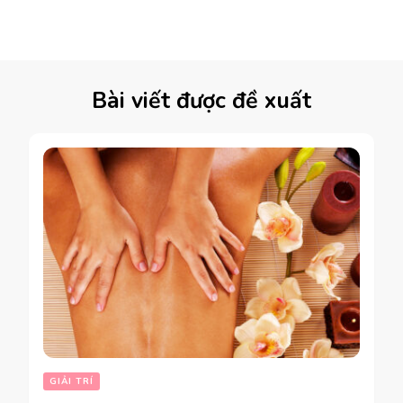
Bài viết được đề xuất
GIẢI TRÍ