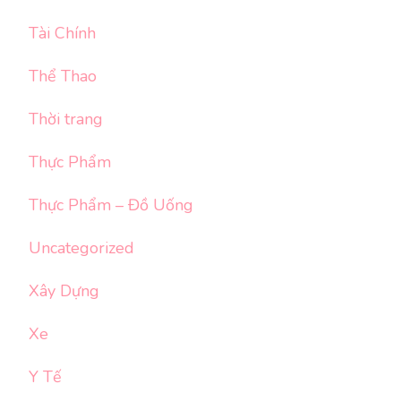
Tài Chính
Thể Thao
Thời trang
Thực Phẩm
Thực Phẩm – Đồ Uống
Uncategorized
Xây Dựng
Xe
Y Tế