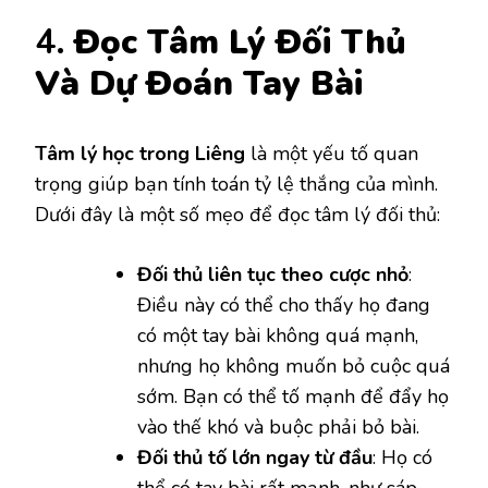
4.
Đọc Tâm Lý Đối Thủ
Và Dự Đoán Tay Bài
Tâm lý học trong Liêng
là một yếu tố quan
trọng giúp bạn tính toán tỷ lệ thắng của mình.
Dưới đây là một số mẹo để đọc tâm lý đối thủ:
Đối thủ liên tục theo cược nhỏ
:
Điều này có thể cho thấy họ đang
có một tay bài không quá mạnh,
nhưng họ không muốn bỏ cuộc quá
sớm. Bạn có thể tố mạnh để đẩy họ
vào thế khó và buộc phải bỏ bài.
Đối thủ tố lớn ngay từ đầu
: Họ có