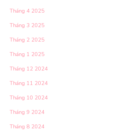
Tháng 4 2025
Tháng 3 2025
Tháng 2 2025
Tháng 1 2025
Tháng 12 2024
Tháng 11 2024
Tháng 10 2024
Tháng 9 2024
Tháng 8 2024