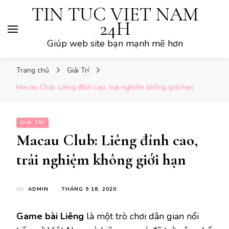
TIN TUC VIET NAM
24H
Giúp web site bạn mạnh mẽ hơn
Trang chủ
Giải Trí
Macau Club: Liêng đỉnh cao, trải nghiệm không giới hạn
GIẢI TRÍ
Macau Club: Liêng đỉnh cao,
trải nghiệm không giới hạn
bởi
ADMIN
THÁNG 9 18, 2020
Game bài Liêng
là một trò chơi dân gian nổi