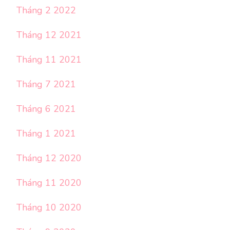
Tháng 2 2022
Tháng 12 2021
Tháng 11 2021
Tháng 7 2021
Tháng 6 2021
Tháng 1 2021
Tháng 12 2020
Tháng 11 2020
Tháng 10 2020