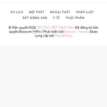
DU LỊCH
NỘI THẤT
NGOẠI THẤT
PHÁP LUẬT
BẤT ĐỘNG SẢN
Y TẾ
THỰC PHẨM
© Bản quyền2026
TIN TUC VIET NAM 24H
. Đã đăng ký bản
quyền.
Blossom Pin | Phát triển bởi
Blossom Themes
.Được
cung cấp bởi
WordPress
.