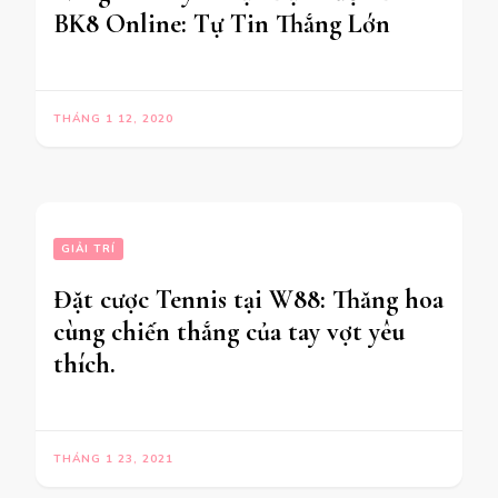
BK8 Online: Tự Tin Thắng Lớn
THÁNG 1 12, 2020
GIẢI TRÍ
Đặt cược Tennis tại W88: Thăng hoa
cùng chiến thắng của tay vợt yêu
thích.
THÁNG 1 23, 2021