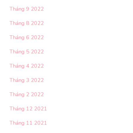
Tháng 9 2022
Tháng 8 2022
Tháng 6 2022
Tháng 5 2022
Tháng 4 2022
Tháng 3 2022
Tháng 2 2022
Tháng 12 2021
Tháng 11 2021