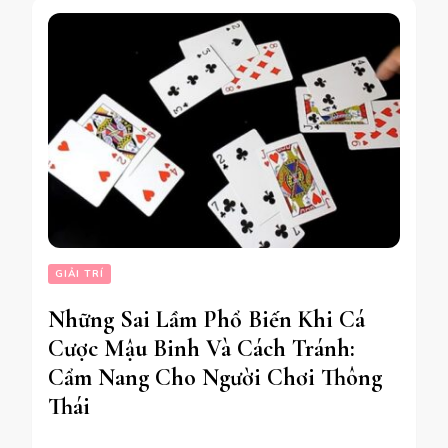
GIẢI TRÍ
Những Sai Lầm Phổ Biến Khi Cá
Cược Mậu Binh Và Cách Tránh:
Cẩm Nang Cho Người Chơi Thông
Thái