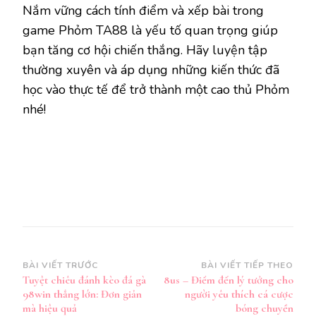
Nắm vững cách tính điểm và xếp bài trong
game Phỏm TA88 là yếu tố quan trọng giúp
bạn tăng cơ hội chiến thắng. Hãy luyện tập
thường xuyên và áp dụng những kiến thức đã
học vào thực tế để trở thành một cao thủ Phỏm
nhé!
Điều
BÀI VIẾT TRƯỚC
BÀI VIẾT TIẾP THEO
Tuyệt chiêu đánh kèo đá gà
8us – Điểm đến lý tưởng cho
hướng
98win thắng lớn: Đơn giản
người yêu thích cá cược
bài
mà hiệu quả
bóng chuyền