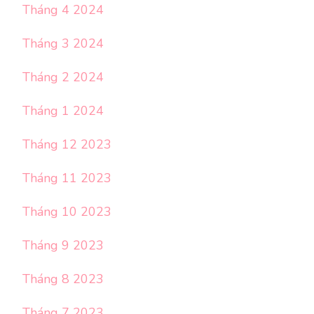
Tháng 4 2024
Tháng 3 2024
Tháng 2 2024
Tháng 1 2024
Tháng 12 2023
Tháng 11 2023
Tháng 10 2023
Tháng 9 2023
Tháng 8 2023
Tháng 7 2023