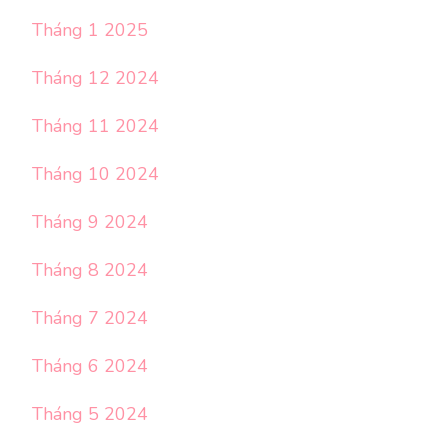
Tháng 1 2025
Tháng 12 2024
Tháng 11 2024
Tháng 10 2024
Tháng 9 2024
Tháng 8 2024
Tháng 7 2024
Tháng 6 2024
Tháng 5 2024