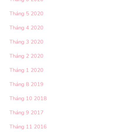
Tháng 5 2020
Tháng 4 2020
Tháng 3 2020
Tháng 2 2020
Tháng 1 2020
Tháng 8 2019
Tháng 10 2018
Tháng 9 2017
Tháng 11 2016