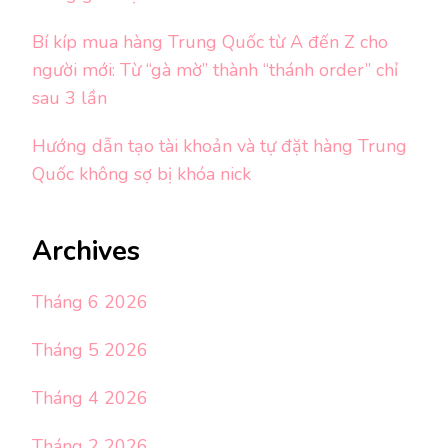
Bí kíp mua hàng Trung Quốc từ A đến Z cho
người mới: Từ “gà mờ” thành “thánh order” chỉ
sau 3 lần
Hướng dẫn tạo tài khoản và tự đặt hàng Trung
Quốc không sợ bị khóa nick
Archives
Tháng 6 2026
Tháng 5 2026
Tháng 4 2026
Tháng 2 2026