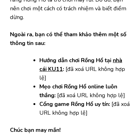
nên chơi một cách có trách nhiệm và biết điểm
dừng.
Ngoài ra, bạn có thể tham khảo thêm một số
thông tin sau:
Hướng dẫn chơi Rồng Hổ tại
nhà
cái KU11
:
[đã xoá URL không hợp
lệ]
Mẹo chơi Rồng Hổ online luôn
thắng:
[đã xoá URL không hợp lệ]
Cổng game Rồng Hổ uy tín:
[đã xoá
URL không hợp lệ]
Chúc bạn may mắn!