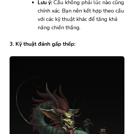
Lưu ý:
Cầu không phải lúc nào cũng
chính xác. Bạn nên kết hợp theo cầu
với các kỹ thuật khác để tăng khả
năng chiến thắng.
3. Kỹ thuật đánh gấp thếp: