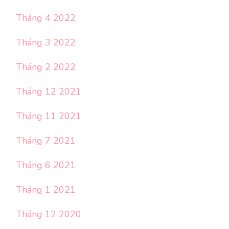
Tháng 4 2022
Tháng 3 2022
Tháng 2 2022
Tháng 12 2021
Tháng 11 2021
Tháng 7 2021
Tháng 6 2021
Tháng 1 2021
Tháng 12 2020