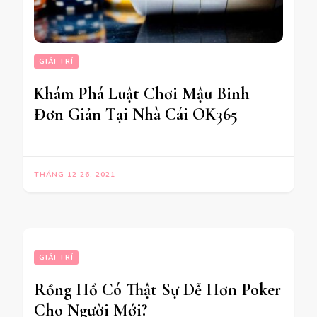
GIẢI TRÍ
Khám Phá Luật Chơi Mậu Binh
Đơn Giản Tại Nhà Cái OK365
THÁNG 12 26, 2021
GIẢI TRÍ
Rồng Hổ Có Thật Sự Dễ Hơn Poker
Cho Người Mới?