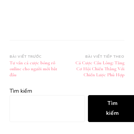
Điều
BÀI VIẾT TRƯỚC
BÀI VIẾT TIẾP THEO
Tư vấn cá cược bóng rổ
Cá Cược Cầu Lông: Tăng
hướng
online cho người mới bắt
Cơ Hội Chiến Thắng Với
bài
đầu
Chiến Lược Phù Hợp
viết
Tìm kiếm
Tìm
kiếm