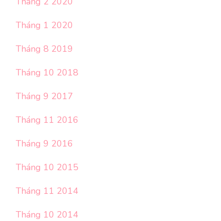
Tháng 2 2020
Tháng 1 2020
Tháng 8 2019
Tháng 10 2018
Tháng 9 2017
Tháng 11 2016
Tháng 9 2016
Tháng 10 2015
Tháng 11 2014
Tháng 10 2014