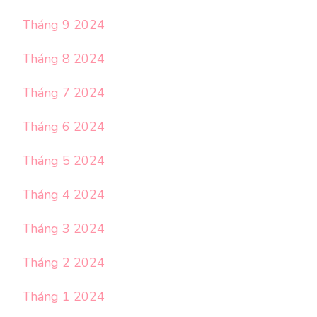
Tháng 9 2024
Tháng 8 2024
Tháng 7 2024
Tháng 6 2024
Tháng 5 2024
Tháng 4 2024
Tháng 3 2024
Tháng 2 2024
Tháng 1 2024